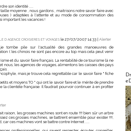
re son identité .....
taille moyenne , nous gardons , maitrisons notre savoir faire avec
breuses ) adaptées à l'attente et au mode de consommation des
st si important les vacances !
le 27/07/2007 14:33
|
Alerter
E D AGENCE CROISIERES ET VOYAGES
je tombe pile sur l'actualité des grandes manoeuvres de
ation ( les chinois ne sont pas encore au top mais cela peut venir
isme et du savoir faire français. La rentabilité de ce tourisme là ne
 et nous, les agences de voyages, alimentons les caisses des pays
çais .
AirMa
ncophyle, mais je trouve cela regrettable car le savoir faire " fiche
Dr
e
tits et moyens TO " qui ont le savoir faire et le mérite de prendre
 la clientèle française. Il faudrait pourvoir continuer à en profiter
rter
it raison, les grosses machines sont en route !!!! bien sûr un arbre
ssez ces grosses machines, se battrent ensemble pour exister !!!!,
d, car ces machines vont se battre contre Internet .....
ences professionnelles, qui savent respecter, écouter, conseiller,