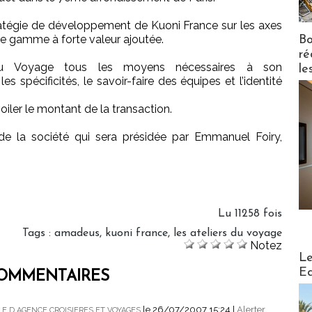
stratégie de développement de Kuoni France sur les axes
de gamme à forte valeur ajoutée.
Bo
ré
 du Voyage tous les moyens nécessaires à son
le
 spécificités, le savoir-faire des équipes et l’identité
iler le montant de la transaction.
 de la société qui sera présidée par Emmanuel Foiry,
Lu 11258 fois
Tags
:
amadeus
,
kuoni france
,
les ateliers du voyage
Notez
Distribu
Le
Ed
OMMENTAIRES
le 26/07/2007 15:24
|
Alerter
 D AGENCE CROISIERES ET VOYAGES