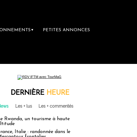
BONNEMENTS
PETITES ANNONCES
▼
DERNIÈRE
HEURE
News
Les + lus
Les + commentés
e Rwanda, un tourisme à haute
ltitude
rance, Italie : randonnée dans le
ercantour frontalier