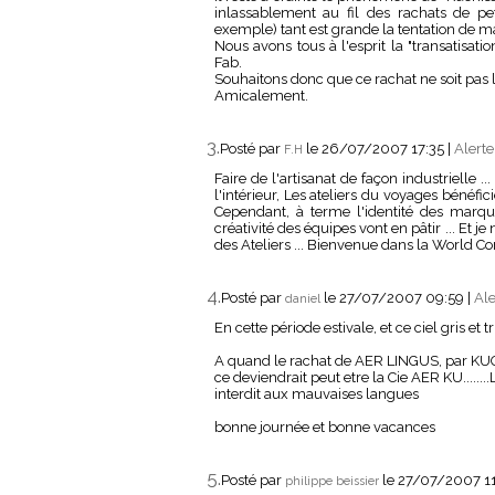
inlassablement au fil des rachats de peti
exemple) tant est grande la tentation de 
Nous avons tous à l'esprit la "transatisati
Fab.
Souhaitons donc que ce rachat ne soit pas le
Amicalement.
3.
Posté par
le 26/07/2007 17:35
|
Alerte
F.H
Faire de l'artisanat de façon industrielle 
l'intérieur, Les ateliers du voyages bénéfi
Cependant, à terme l'identité des marques
créativité des équipes vont en pâtir ... Et 
des Ateliers ... Bienvenue dans la World Co
4.
Posté par
le 27/07/2007 09:59
|
Ale
daniel
En cette période estivale, et ce ciel gris et 
A quand le rachat de AER LINGUS, par KUO
ce deviendrait peut etre la Cie AER KU.......
interdit aux mauvaises langues
bonne journée et bonne vacances
5.
Posté par
le 27/07/2007 1
philippe beissier