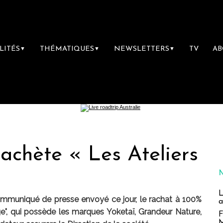
LITÉS
THÉMATIQUES
NEWSLETTERS
TV
A
▼
▼
▼
achète « Les Ateliers
L
mmuniqué de presse envoyé ce jour, le rachat à 100%
a
e", qui possède les marques Yoketaï, Grandeur Nature,
F
M