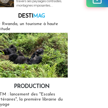
travers ses paysages contrastés,
montagnes imposantes,...
DESTI
MAG
MAG
 Rwanda, un tourisme à haute
titude
PRODUCTION
ion
TM : lancement des "Escales
ttéraires", la première librairie du
oyage