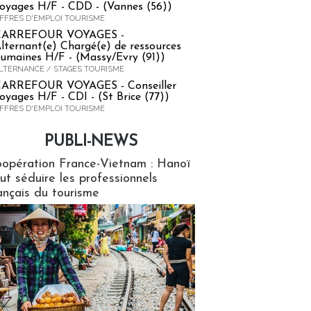
oyages H/F - CDD - (Vannes (56))
FFRES D'EMPLOI TOURISME
CARREFOUR VOYAGES -
lternant(e) Chargé(e) de ressources
umaines H/F - (Massy/Evry (91))
LTERNANCE / STAGES TOURISME
ARREFOUR VOYAGES - Conseiller
oyages H/F - CDI - (St Brice (77))
FFRES D'EMPLOI TOURISME
PUBLI-NEWS
ews
opération France-Vietnam : Hanoï
ut séduire les professionnels
ançais du tourisme