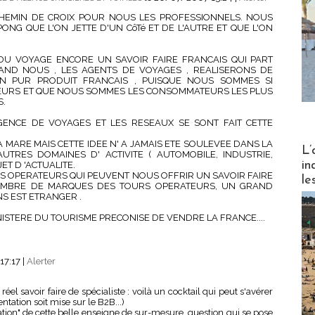
HEMIN DE CROIX POUR NOUS LES PROFESSIONNELS. NOUS
NG QUE L'ON JETTE D'UN CôTé ET DE L'AUTRE ET QUE L'ON
DU VOYAGE ENCORE UN SAVOIR FAIRE FRANCAIS QUI PART
AND NOUS , LES AGENTS DE VOYAGES , REALISERONS DE
 PUR PRODUIT FRANCAIS , PUISQUE NOUS SOMMES SI
URS ET QUE NOUS SOMMES LES CONSOMMATEURS LES PLUS
S.
ENCE DE VOYAGES ET LES RESEAUX SE SONT FAIT CETTE
 MARE MAIS CETTE IDEE N' A JAMAIS ETE SOULEVEE DANS LA
Partez
L’
UTRES DOMAINES D' ACTIVITE ( AUTOMOBILE, INDUSTRIE,
in
JET D 'ACTUALITE.
S OPERATEURS QUI PEUVENT NOUS OFFRIR UN SAVOIR FAIRE
le
 NOMBRE DE MARQUES DES TOURS OPERATEURS, UN GRAND
S EST ETRANGER .
STERE DU TOURISME PRECONISE DE VENDRE LA FRANCE....
17:17
|
Alerter
el savoir faire de spécialiste : voilà un cocktail qui peut s'avérer
tation soit mise sur le B2B...)
ation" de cette belle enseigne de sur-mesure, question qui se pose