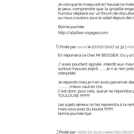
Je vois que le niveau est en hausse ce matin
je peux comprendre que la grisaille engen
humour déplacé sur un forum de discution 
ou nous croulons sous le soleil depuis dés 
Bonne journée
http://alpilles-voyages.com
6.
Posté par
le 27/07/2007 12:32
|
Aler
daniel
En réponse à ce cher Mr BEISSIER, Ou y a t
J' avais pourtant signalé, interdit aux ma
surtout mauvais esprit.........Je n ai rien p
interprété.
Je réponds mais je n en avais pas envie, éta
.............mieux vaut en rire.
C est donc pour cela, que je ne répondrai pa
TOULOUSE !!!!!!!!!!!
Les sujets sérieux on les reprendra à la rent
mais vous avez du boulot !!!!!!!!!!
bonne journée bye
7.
Posté par
VIEIRA DA SILVA colette PDG CROISIT