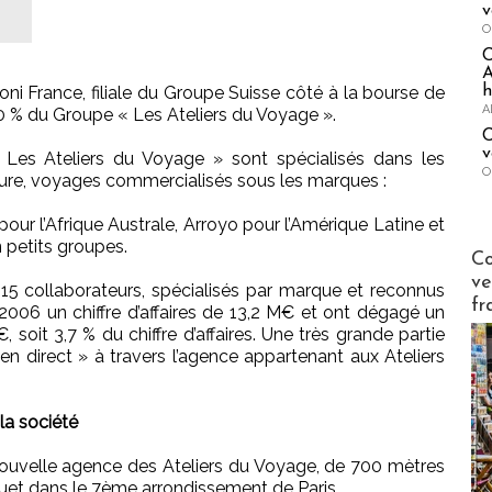
v
O
A
h
ni France, filiale du Groupe Suisse côté à la bourse de
A
00 % du Groupe « Les Ateliers du Voyage ».
C
v
 Les Ateliers du Voyage » sont spécialisés dans les
O
re, voyages commercialisés sous les marques :
pour l’Afrique Australe, Arroyo pour l’Amérique Latine et
 petits groupes.
Publi-n
Co
ve
 15 collaborateurs, spécialisés par marque et reconnus
fr
n 2006 un chiffre d’affaires de 13,2 M€ et ont dégagé un
soit 3,7 % du chiffre d’affaires. Une très grande partie
« en direct » à travers l’agence appartenant aux Ateliers
la société
nouvelle agence des Ateliers du Voyage, de 700 mètres
quet dans le 7ème arrondissement de Paris.