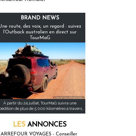
BRAND NEWS
Une route, des voix, un regard : suivez
l’Outback australien en direct sur
TourMaG
À partir du 24 juillet, TourMaG suivra une
pédition de plus de 5 000 kilomètres à travers...
LES
ANNONCES
ARREFOUR VOYAGES - Conseiller