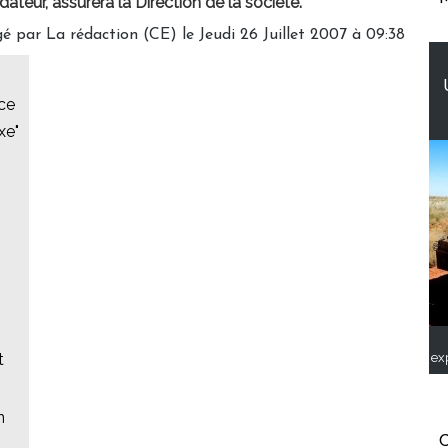
ateur, assurera la Direction de la société.
é par La rédaction (CE) le Jeudi 26 Juillet 2007 à 09:38
nce
xe"
ex
t
n
C