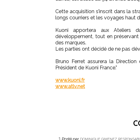
Cette acquisition s’inscrit dans la 
longs courriers et les voyages haut 
Kuoni apportera aux Ateliers
développement, tout en préservant les
des marques.
Les parties ont décidé de ne pas dévo
Bruno Ferret assurera la Direction
Président de Kuoni France."
www.kuoni.fr
www.atlv.net
C
1.
Posté par
DOMINIQUE GIMENEZ RESPONSABLE