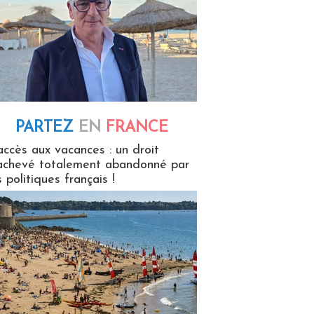
PARTEZ
EN
FRANCE
 en France
accès aux vacances : un droit
achevé totalement abandonné par
s politiques français !