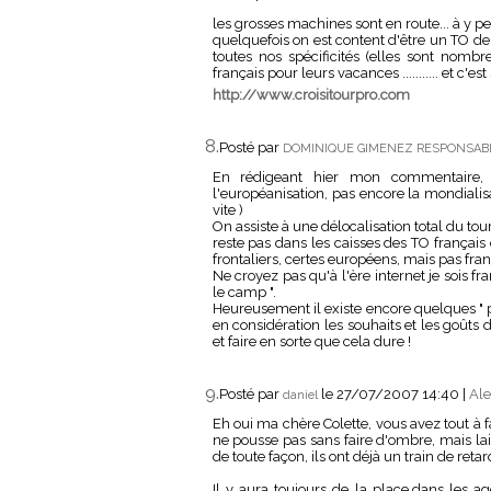
les grosses machines sont en route... à y perd
quelquefois on est content d'être un TO de 
toutes nos spécificités (elles sont nom
français pour leurs vacances ........... et c'e
http://www.croisitourpro.com
8.
Posté par
DOMINIQUE GIMENEZ RESPONSABL
En rédigeant hier mon commentaire, 
l'européanisation, pas encore la mondialis
vite )
On assiste à une délocalisation total du tour
reste pas dans les caisses des TO français
frontaliers, certes européens, mais pas fran
Ne croyez pas qu'à l'ère internet je sois fra
le camp ".
Heureusement il existe encore quelques " pe
en considération les souhaits et les goûts de
et faire en sorte que cela dure !
9.
Posté par
le 27/07/2007 14:40
|
Ale
daniel
Eh oui ma chère Colette, vous avez tout à fa
ne pousse pas sans faire d'ombre, mais lai
de toute façon, ils ont déjà un train de retar
Il y aura toujours de la place,dans les ag