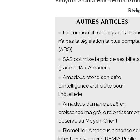
Arroyo et Ananta. Bruno Ferret le fond
Rédig
AUTRES ARTICLES
Facturation électronique : "la Fra
n’a pas la législation la plus comple
[ABO]
SAS optimise le prix de ses billets
grâce à l’IA d’Amadeus
Amadeus étend son offre
d'intelligence artificielle pour
l'hôtellerie
Amadeus démarre 2026 en
croissance malgré le ralentissemen
observé au Moyen-Orient
Biométrie : Amadeus annonce so
intention d'acquérir IDEMIA Public