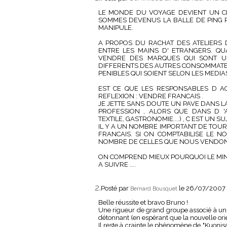
LE MONDE DU VOYAGE DEVIENT UN C
SOMMES DEVENUS LA BALLE DE PING PO
MANIPULE.
A PROPOS DU RACHAT DES ATELIERS 
ENTRE LES MAINS D' ETRANGERS. QU
VENDRE DES MARQUES QUI SONT UN
DIFFERENTS DES AUTRES CONSOMMATE
PENIBLES QUI SOIENT SELON LES MEDIA
EST CE QUE LES RESPONSABLES D AG
REFLEXION : VENDRE FRANCAIS .
JE JETTE SANS DOUTE UN PAVE DANS LA
PROFESSION , ALORS QUE DANS D 'A
TEXTILE, GASTRONOMIE....) , C EST UN SU
IL Y A UN NOMBRE IMPORTANT DE TOUR
FRANCAIS. SI ON COMPTABILISE LE
NOMBRE DE CELLES QUE NOUS VENDON
ON COMPREND MIEUX POURQUOI LE MINI
A SUIVRE ....
2.
Posté par
le 26/07/2007 
Bernard Bousquet
Belle réussite et bravo Bruno !
Une rigueur de grand groupe associé à un ré
détonnant (en espérant que la nouvelle orien
Il reste à crainte le phénomène de "Kuonis