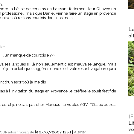
...
dre la bétise de certains en baissant fortement leur QI avec un
professionel, mais que Daniel vienne faire un stage en provence
mois et où restons courtois dans nos mots...
DESTI
Le
al
ter
' il un manque de courtoisie ???
uvaises langues !!!! là non seulement c est mauvaise langue, mais
récisé je n ai fait que suggérer, donc c'est votre esprit vagabon qui a
nt d'un esprit où je me dis
s à l invitation du stage en Provence, je préfère le soleit festif de
rée, et je ne sais pas cher Monsieur, si vs etes AGV...TO... ou autres,
Product
IF
Li
v
le 27/07/2007 12:51
|
Alerter
OUR artisan voyagiste