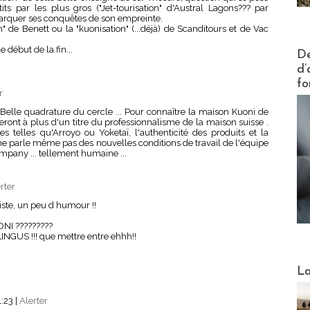
ts par les plus gros ("Jet-tourisation" d'Austral Lagons??? par
marquer ses conquêtes de son empreinte.
on" de Benett ou la "kuonisation" (...déjà) de Scanditours et de Vac
Actus V
 début de la fin...
De
d’
fo
r
... Belle quadrature du cercle ... Pour connaître la maison Kuoni de
cieront à plus d'un titre du professionnalisme de la maison suisse .
 telles qu'Arroyo ou Yoketaï, l'authenticité des produits et la
je ne parle même pas des nouvelles conditions de travail de l'équipe
mpany ... tellement humaine ...
rter
triste, un peu d humour !!
NI ?????????
.LINGUS !!! que mettre entre ehhh!!
Webinai
La
1:23
|
Alerter