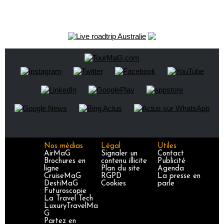
Nos médias
Légal
Utiles
AirMaG
Signaler un
Contact
Brochures en
contenu illicite
Publicité
ligne
Plan du site
Agenda
CruiseMaG
RGPD
La presse en
DestiMaG
Cookies
parle
Futuroscopie
La Travel Tech
LuxuryTravelMa
G
Partez en