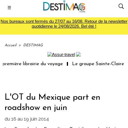
☰
Nos bureaux sont fermés du 27/07 au 16/08. Retour de la newsletter
quotidienne le 24/08/2026. Bel été !
Accueil
>
DESTIMAG
première librairie du voyage
Le groupe Sainte-Claire ra
L'OT du Mexique part en
roadshow en juin
du 16 au 19 juin 2014