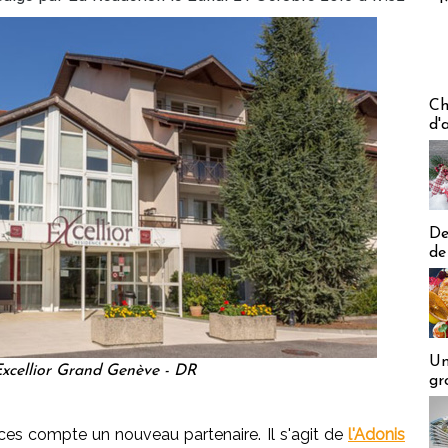
Les off
Ch
d'
De
de
Un
xcellior Grand Genève - DR
gr
es compte un nouveau partenaire. Il s'agit de
l'Adonis