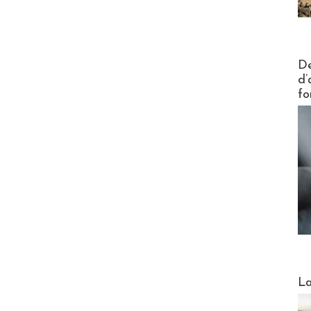
Actus V
De
d’
fo
Webinai
La