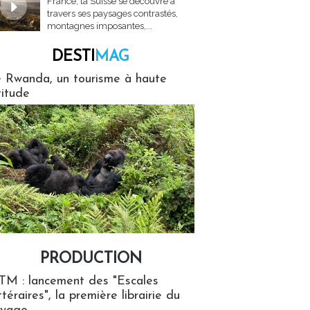
France, la Suisse se découvre à
travers ses paysages contrastés,
montagnes imposantes,...
DESTI
MAG
MAG
 Rwanda, un tourisme à haute
titude
PRODUCTION
ion
TM : lancement des "Escales
ttéraires", la première librairie du