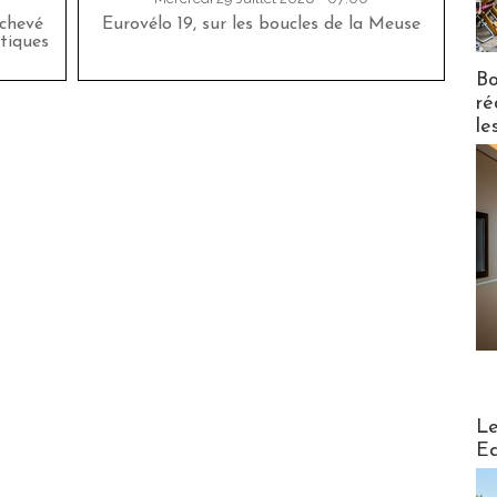
achevé
Eurovélo 19, sur les boucles de la Meuse
tiques
Bo
ré
le
Distribu
Le
Ed