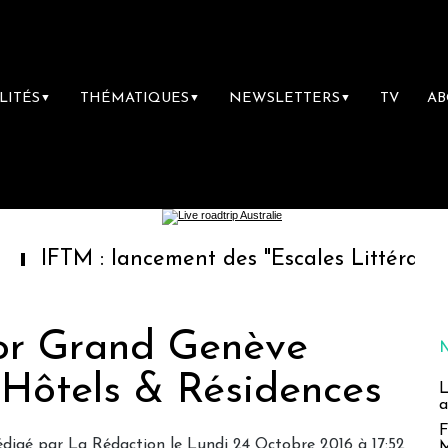
LITÉS
THÉMATIQUES
NEWSLETTERS
TV
A
▼
▼
▼
 : lancement des "Escales Littéraires", la pr
ior Grand Genève
 Hôtels & Résidences
L
a
F
édigé par
La Rédaction
le Lundi 24 Octobre 2016 à 17:52
M