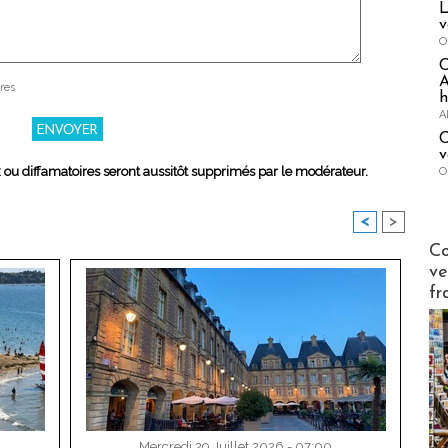
L
v
O
A
res
h
A
C
v
x ou diffamatoires seront aussitôt supprimés par le modérateur.
O
<
>
Publi-n
Co
ve
fr
Mercredi 29 Juillet 2026 - 07:00