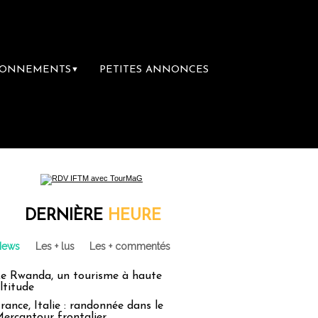
BONNEMENTS
PETITES ANNONCES
▼
emière librairie du voyage
Le groupe Saint
DERNIÈRE
HEURE
News
Les + lus
Les + commentés
e Rwanda, un tourisme à haute
ltitude
rance, Italie : randonnée dans le
ercantour frontalier