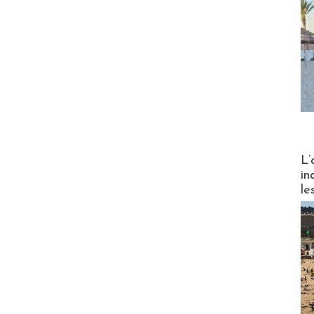
Partez
L’
in
le