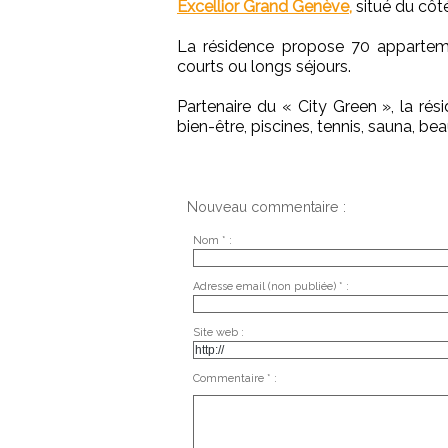
Excellior Grand Genève,
situé du côt
La résidence propose 70 appartem
courts ou longs séjours.
Partenaire du « City Green », la rés
bien-être, piscines, tennis, sauna, bea
Nouveau commentaire :
Nom * :
Adresse email (non publiée) * :
Site web :
Commentaire * :