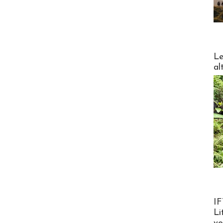
DESTI
Le
al
Product
IF
Li