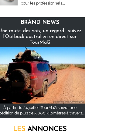
pour les professionnels...
BRAND NEWS
Une route, des voix, un regard : suivez
l’Outback australien en direct sur
TourMaG
À partir du 24 juillet, TourMaG suivra une
pédition de plus de 5 000 kilomètres à travers...
LES
ANNONCES