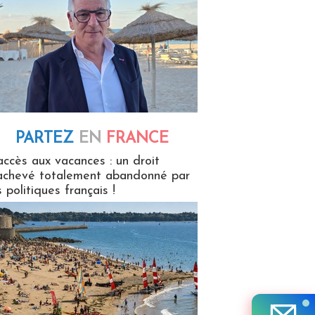
PARTEZ
EN
FRANCE
 en France
accès aux vacances : un droit
achevé totalement abandonné par
s politiques français !