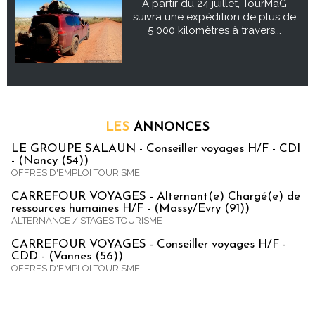
À partir du 24 juillet, TourMaG
suivra une expédition de plus de
5 000 kilomètres à travers...
LES
ANNONCES
LE GROUPE SALAUN - Conseiller voyages H/F - CDI
- (Nancy (54))
OFFRES D'EMPLOI TOURISME
CARREFOUR VOYAGES - Alternant(e) Chargé(e) de
ressources humaines H/F - (Massy/Evry (91))
ALTERNANCE / STAGES TOURISME
CARREFOUR VOYAGES - Conseiller voyages H/F -
CDD - (Vannes (56))
OFFRES D'EMPLOI TOURISME