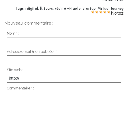
Lu 3188 fois
Tags
:
digital
,
lk tours
,
réalité virtuelle
,
startup
,
Virtual Journey
Notez
Nouveau commentaire :
Nom * :
Adresse email (non publiée) * :
Site web :
Commentaire * :