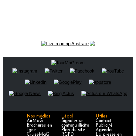
Nos médias
Légal
Utiles
AirMaG
Signaler un
Contact
Brochures en
contenu illicite
Publicité
ligne
Plan du site
Agenda
CruiseMaG
RGPD
La presse en