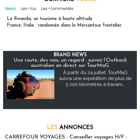
News
Les + lus
Les + commentés
Le Rwanda, un tourisme à haute altitude
France, Italie : randonnée dans le Mercantour frontalier
BRAND NEWS
Une route, des voix, un regard : suivez l’Outback
australien en direct sur TourMaG
À partir du 24 juillet, TourMaG
suivra une expédition de plus de
5 000 kilomètres à travers...
LES
ANNONCES
CARREFOUR VOYAGES - Conseiller voyages H/F -