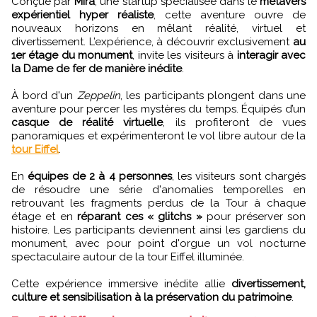
Conçue par
Mira
, une startup spécialisée dans le
métavers
expérientiel hyper réaliste
, cette aventure ouvre de
nouveaux horizons en mêlant réalité, virtuel et
divertissement. L’expérience, à découvrir exclusivement
au
1er étage du monument
, invite les visiteurs à
interagir avec
la Dame de fer de manière inédite
.
À bord d'un
Zeppelin
, les participants plongent dans une
aventure pour percer les mystères du temps. Équipés d’un
casque de réalité virtuelle
, ils profiteront de vues
panoramiques et expérimenteront le vol libre autour de la
tour Eiffel
.
En
équipes de 2 à 4 personnes
, les visiteurs sont chargés
de résoudre une série d'anomalies temporelles en
retrouvant les fragments perdus de la Tour à chaque
étage et en
réparant ces « glitchs »
pour préserver son
histoire. Les participants deviennent ainsi les gardiens du
monument, avec pour point d'orgue un vol nocturne
spectaculaire autour de la tour Eiffel illuminée.
Cette expérience immersive inédite allie
divertissement,
culture et sensibilisation à la préservation du patrimoine
.