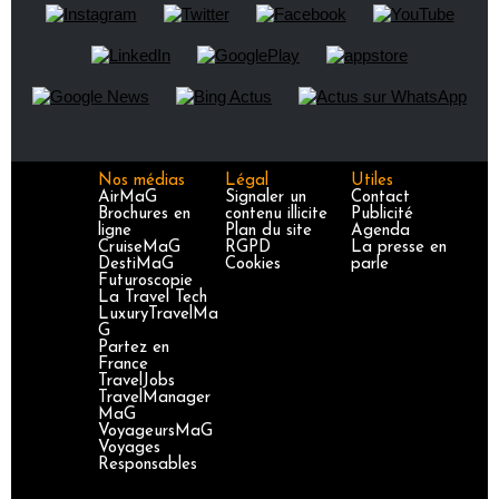
Nos médias
Légal
Utiles
AirMaG
Signaler un
Contact
Brochures en
contenu illicite
Publicité
ligne
Plan du site
Agenda
CruiseMaG
RGPD
La presse en
DestiMaG
Cookies
parle
Futuroscopie
La Travel Tech
LuxuryTravelMa
G
Partez en
France
TravelJobs
TravelManager
MaG
VoyageursMaG
Voyages
Responsables