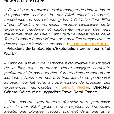
visite est ainsi enrichie.
«
En tant que monument emblématique de l’innovation et
du patrimoine parisien, la tour Eiffel enrichit désormais
l’expérience de ses visiteurs grâce à l’initiative Tour Eiffel
Effect. Offrant une immersion visuelle saisissante, cette
expérience moderne et captivante inspirée des jeux
d’aventure, met en valeur l’architecture majestueuse de la
Tour et promet à nos visiteurs de nouvelles perspectives et
des sensations inédites
» commente
Jean-François Martins
.
,
Président de la Société d’Exploitation de la Tour Eiffel
(SETE).
«
Participer à faire vivre un moment inoubliable aux visiteurs
de la Tour, dans un monde virtuel magique, complète
parfaitement le parcours des visiteurs dans ce monument
iconique ! Nous sommes très heureux de ce partenariat
innovant, qui fait écho à notre mission de proposer des
expériences mémorables
»,
Benoît Verdier
,
Directeur
Général Délégué de Lagardère Travel Retail France
.
«
Nous sommes très heureux d’enrichir notre partenariat
avec la tour Eiffel grâce à une expérience immersive
inédite, une plongée jusqu’au sommet dans une autre