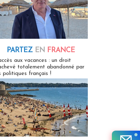
PARTEZ
EN
FRANCE
 en France
accès aux vacances : un droit
achevé totalement abandonné par
s politiques français !