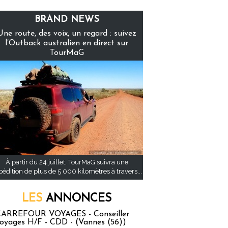
BRAND NEWS
Une route, des voix, un regard : suivez
l’Outback australien en direct sur
TourMaG
À partir du 24 juillet, TourMaG suivra une
pédition de plus de 5 000 kilomètres à travers...
LES
ANNONCES
ARREFOUR VOYAGES - Conseiller
oyages H/F - CDD - (Vannes (56))