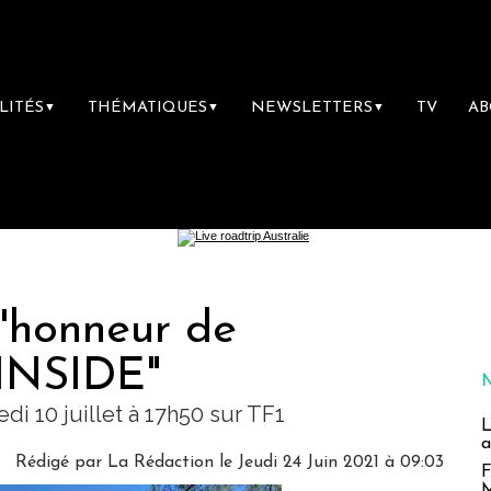
LITÉS
THÉMATIQUES
NEWSLETTERS
TV
A
▼
▼
▼
l'honneur de
’INSIDE"
i 10 juillet à 17h50 sur TF1
L
a
Rédigé par
La Rédaction
le Jeudi 24 Juin 2021 à 09:03
F
M