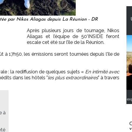
ntée par Nikos Aliagas depuis La Réunion - DR
Après plusieurs jours de tournage, Nikos
Aliagas et l’équipe de 50’INSIDE feront
escale cet été sur l’île de la Réunion.
t à 17h50, les émissions seront tournées depuis l'île de
le : la rediffusion de quelques sujets «
En intimité avec
édits dans les hôtels "
les plus extraordinaires
" à travers
ex
e à
C
v
été