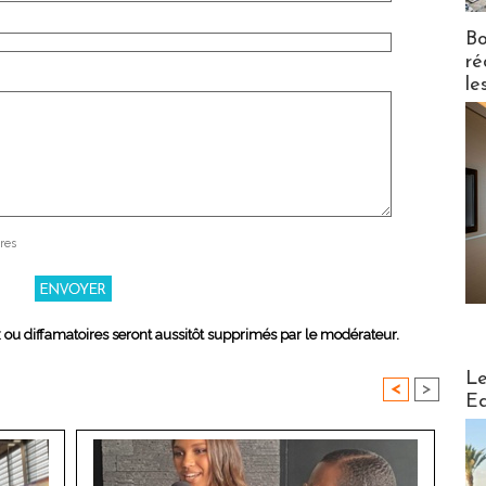
Bo
ré
le
res
x ou diffamatoires seront aussitôt supprimés par le modérateur.
Distribu
Le
<
>
Ed