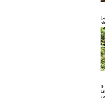
DESTI
Le
al
Product
IF
Li
v