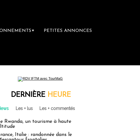
BONNEMENTS
PETITES ANNONCES
▼
DERNIÈRE
HEURE
News
Les + lus
Les + commentés
e Rwanda, un tourisme à haute
ltitude
rance, Italie : randonnée dans le
ercantour frontalier