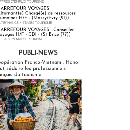
FFRES D'EMPLOI TOURISME
CARREFOUR VOYAGES -
lternant(e) Chargé(e) de ressources
umaines H/F - (Massy/Evry (91))
LTERNANCE / STAGES TOURISME
ARREFOUR VOYAGES - Conseiller
oyages H/F - CDI - (St Brice (77))
FFRES D'EMPLOI TOURISME
PUBLI-NEWS
ews
opération France-Vietnam : Hanoï
ut séduire les professionnels
ançais du tourisme