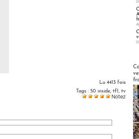
O
A
h
A
C
v
O
Publi-n
Co
ve
fr
Lu 4413 fois
Tags
:
50 inside
,
tf1
,
tv
Notez