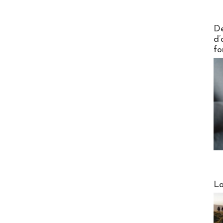
Actus V
De
d’
fo
Webinai
La