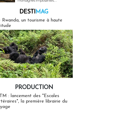
montagnes imposantes,...
DESTI
MAG
MAG
 Rwanda, un tourisme à haute
titude
PRODUCTION
ion
TM : lancement des "Escales
ttéraires", la première librairie du
oyage