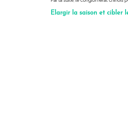
Par la suite, le conglomérat chinois po
Elargir la saison et cibler l