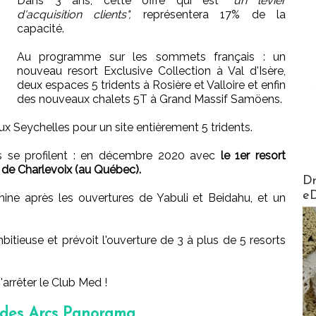
Dans 3 ans, cette offre qui est
"un levier
d'acquisition clients",
représentera 17% de la
capacité.
Au programme sur les sommets français : un
nouveau resort Exclusive Collection à Val d'Isère,
deux espaces 5 tridents à Rosière et Valloire et enfin
des nouveaux chalets 5T à Grand Massif Samöens.
aux Seychelles pour un site entièrement 5 tridents.
es se profilent : en décembre 2020 avec
le 1er resort
de Charlevoix (au Québec).
AirMa
Dr
e
ine après les ouvertures de Yabuli et Beidahu, et un
bitieuse et prévoit l'ouverture de 3 à plus de 5 resorts
arrêter le Club Med !
 des Arcs Panorama