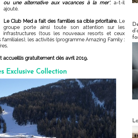
ou une alternative aux vacances à la mer
",
a-t-il
ajouté.
Le Club Med a fait des familles sa cible prioritaire.
Le
Actus V
De
groupe porte ainsi toute son attention sur les
d’
infrastructures (tous les nouveaux resorts et ceux
fo
familiales), les activités (programme Amazing Family :
fres.
accueillis gratuitement dès avril 2019.
 Exclusive Collection
Webinai
La