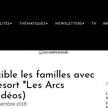
LITÉS
THÉMATIQUES
NEWSLETTERS
TV
A
▼
▼
▼
ble les familles avec
sort "Les Arcs
idéos)
L
a
cembre 2018
F
M