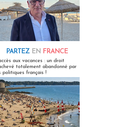
PARTEZ
EN
FRANCE
 en France
accès aux vacances : un droit
achevé totalement abandonné par
s politiques français !