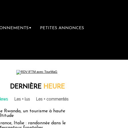
BONNEMENTS
PETITES ANNONCES
▼
DERNIÈRE
HEURE
News
Les + lus
Les + commentés
e Rwanda, un tourisme à haute
ltitude
rance, Italie : randonnée dans le
ercantour frontalier