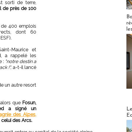
 sorti de terre,
l de près de 100
Bo
ré
s de 400 emplois
le
irects, dont 60
(ESF).
aint-Maurice et
, a rappelé les
e :
"notre destin a
ck !",
a-t-il lancé
e un autre resort
r alors que
Fosun,
Distribu
Med a signé un
Le
agnie des Alpes,
Ed
celui des Arcs.