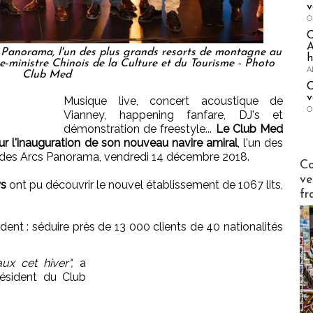
v
O
A
 Panorama, l'un des plus grands resorts de montagne au
h
e-ministre Chinois de la Culture et du Tourisme - Photo
A
Club Med
C
v
Musique live, concert acoustique de
O
Vianney, happening fanfare, DJ's et
démonstration de freestyle...
Le Club Med
r l'inauguration de son nouveau navire amiral
, l'un des
i des Arcs Panorama, vendredi 14 décembre 2018.
Publi-n
Co
ve
ys
ont pu découvrir le nouvel établissement de 1067 lits,
fr
ident : séduire près de 13 000 clients de 40 nationalités
ux cet hiver",
a
résident du Club