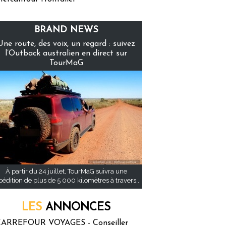
BRAND NEWS
Une route, des voix, un regard : suivez
l’Outback australien en direct sur
TourMaG
À partir du 24 juillet, TourMaG suivra une
pédition de plus de 5 000 kilomètres à travers...
LES
ANNONCES
ARREFOUR VOYAGES - Conseiller