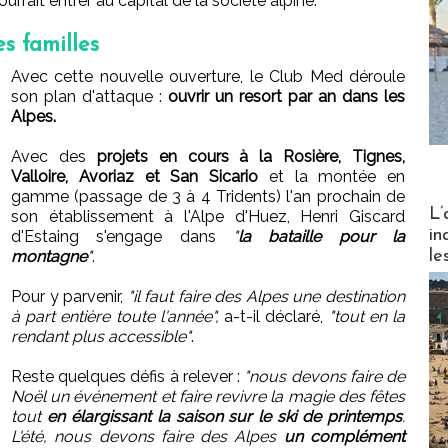
urrait entrer au capital de la société alpine.
es familles
Avec cette nouvelle ouverture, le Club Med déroule
son plan d'attaque :
ouvrir un resort par an dans les
Alpes.
Avec des
projets en cours à la Rosière, Tignes,
Valloire, Avoriaz et San Sicario
et la montée en
gamme (passage de 3 à 4 Tridents) l'an prochain de
Partez
L’
son établissement à l'Alpe d'Huez, Henri Giscard
in
d'Estaing s'engage dans
"
la bataille pour la
le
montagne
"
.
Pour y parvenir,
"il faut faire des Alpes une destination
à part entière toute l'année",
a-t-il déclaré,
"tout en la
rendant plus accessible"
.
Reste quelques défis à relever :
"nous devons faire de
Noël un événement et faire revivre la magie des fêtes
tout
en élargissant la saison sur le ski de printemps
.
L'été, nous devons faire des Alpes
un complément