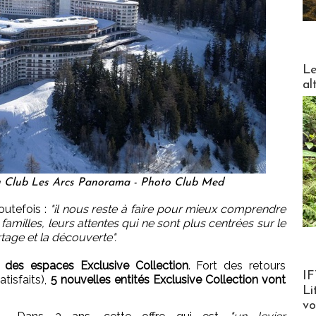
DESTI
Le
al
 Club Les Arcs Panorama - Photo Club Med
outefois :
"il nous reste à faire pour mieux comprendre
amilles, leurs attentes qui ne sont plus centrées sur le
rtage et la découverte".
des espaces Exclusive Collection
. Fort des retours
Product
IF
atisfaits),
5 nouvelles entités Exclusive Collection vont
Li
v