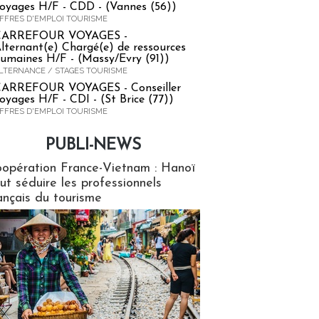
oyages H/F - CDD - (Vannes (56))
FFRES D'EMPLOI TOURISME
CARREFOUR VOYAGES -
lternant(e) Chargé(e) de ressources
umaines H/F - (Massy/Evry (91))
LTERNANCE / STAGES TOURISME
ARREFOUR VOYAGES - Conseiller
oyages H/F - CDI - (St Brice (77))
FFRES D'EMPLOI TOURISME
PUBLI-NEWS
ews
opération France-Vietnam : Hanoï
ut séduire les professionnels
ançais du tourisme