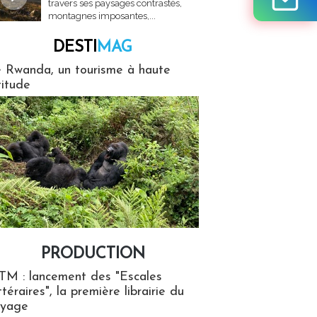
travers ses paysages contrastés,
montagnes imposantes,...
DESTI
MAG
MAG
 Rwanda, un tourisme à haute
titude
PRODUCTION
ion
TM : lancement des "Escales
ttéraires", la première librairie du
oyage