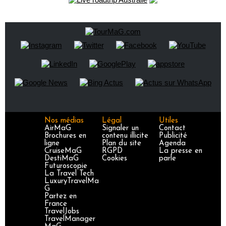
Nos médias
Légal
Utiles
AirMaG
Signaler un
Contact
Brochures en
contenu illicite
Publicité
ligne
Plan du site
Agenda
CruiseMaG
RGPD
La presse en
DestiMaG
Cookies
parle
Futuroscopie
La Travel Tech
LuxuryTravelMa
G
Partez en
France
TravelJobs
TravelManager