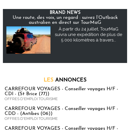
BRAND NEWS
Une route, des voix, un regard : suivez l’Outback
australien en direct sur TourMaG
À partir du 24 juillet, TourMaG
suivra une expédition de plus de
5 000 kilomètres à travers...
LES
ANNONCES
CARREFOUR VOYAGES - Conseiller voyages H/F -
CDI - (St Brice (77))
OFFRES D'EMPLOI TOURISME
CARREFOUR VOYAGES - Conseiller voyages H/F -
CDD - (Antibes (06))
OFFRES D'EMPLOI TOURISME
CARREFOUR VOYAGES - Conseiller voyages H/F -