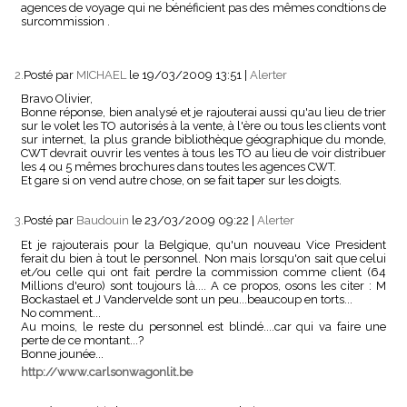
agences de voyage qui ne bénéficient pas des mêmes condtions de
surcommission .
2.
Posté par
MICHAEL
le 19/03/2009 13:51
|
Alerter
Bravo Olivier,
Bonne réponse, bien analysé et je rajouterai aussi qu'au lieu de trier
sur le volet les TO autorisés à la vente, à l'ère ou tous les clients vont
sur internet, la plus grande bibliothèque géographique du monde,
CWT devrait ouvrir les ventes à tous les TO au lieu de voir distribuer
les 4 ou 5 mêmes brochures dans toutes les agences CWT.
Et gare si on vend autre chose, on se fait taper sur les doigts.
3.
Posté par
Baudouin
le 23/03/2009 09:22
|
Alerter
Et je rajouterais pour la Belgique, qu'un nouveau Vice President
ferait du bien à tout le personnel. Non mais lorsqu'on sait que celui
et/ou celle qui ont fait perdre la commission comme client (64
Millions d'euro) sont toujours là.... A ce propos, osons les citer : M
Bockastael et J Vandervelde sont un peu...beaucoup en torts...
No comment...
Au moins, le reste du personnel est blindé....car qui va faire une
perte de ce montant...?
Bonne jounée...
http://www.carlsonwagonlit.be