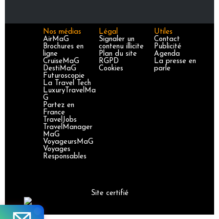
Nos médias
Légal
Utiles
AirMaG
Signaler un
Contact
Brochures en
contenu illicite
Publicité
ligne
Plan du site
Agenda
CruiseMaG
RGPD
La presse en
DestiMaG
Cookies
parle
Futuroscopie
La Travel Tech
LuxuryTravelMa
G
Partez en
France
TravelJobs
TravelManager
MaG
VoyageursMaG
Voyages
Responsables
Site certifié