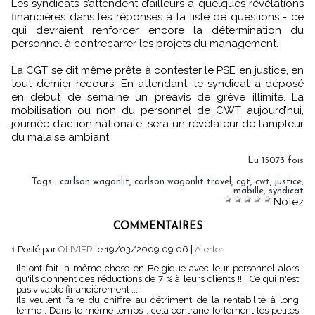
Les syndicats s’attendent d’ailleurs à quelques révélations
financières dans les réponses à la liste de questions - ce
qui devraient renforcer encore la détermination du
personnel à contrecarrer les projets du management.
La CGT se dit même prête à contester le PSE en justice, en
tout dernier recours. En attendant, le syndicat a déposé
en début de semaine un préavis de grève illimité. La
mobilisation ou non du personnel de CWT aujourd’hui,
journée d’action nationale, sera un révélateur de l’ampleur
du malaise ambiant.
Lu 15073 fois
Tags
:
carlson wagonlit
,
carlson wagonlit travel
,
cgt
,
cwt
,
justice
,
mabille
,
syndicat
Notez
COMMENTAIRES
1.
Posté par
OLIVIER
le 19/03/2009 09:06
|
Alerter
Ils ont fait la même chose en Belgique avec leur personnel alors
qu'ils donnent des réductions de 7 % à leurs clients !!!! Ce qui n'est
pas vivable financièrement ...
Ils veulent faire du chiffre au détriment de la rentabilité à long
terme . Dans le même temps , cela contrarie fortement les petites