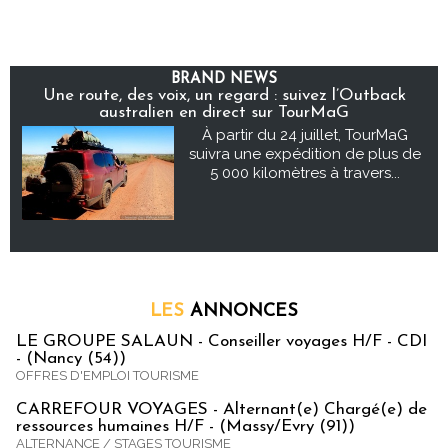
BRAND NEWS
Une route, des voix, un regard : suivez l’Outback
australien en direct sur TourMaG
À partir du 24 juillet, TourMaG
suivra une expédition de plus de
5 000 kilomètres à travers...
LES
ANNONCES
LE GROUPE SALAUN - Conseiller voyages H/F - CDI
- (Nancy (54))
OFFRES D'EMPLOI TOURISME
CARREFOUR VOYAGES - Alternant(e) Chargé(e) de
ressources humaines H/F - (Massy/Evry (91))
ALTERNANCE / STAGES TOURISME