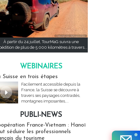
À partir du 24 juillet, TourMaG suivra une
pédition de plus de 5 000 kilomètres à travers...
WEBINAIRES
res
 Suisse en trois étapes
Facilement accessible depuis la
France, la Suisse se découvre à
travers ses paysages contrastés,
montagnes imposantes,...
PUBLI-NEWS
ews
opération France-Vietnam : Hanoï
ut séduire les professionnels
ançais du tourisme