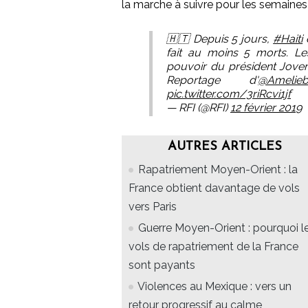
la marche à suivre pour les semaines
🇭🇹 Depuis 5 jours,
#Haiti
e
fait au moins 5 morts. Le
pouvoir du président Joven
Reportage d'
@Amelieb
pic.twitter.com/3riRcvi1jf
— RFI (@RFI)
12 février 2019
AUTRES ARTICLES
Rapatriement Moyen-Orient : la
France obtient davantage de vols
vers Paris
Guerre Moyen-Orient : pourquoi l
vols de rapatriement de la France
sont payants
Violences au Mexique : vers un
retour progressif au calme