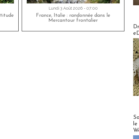
Lundi 3 Août 2026 - 07:00
titude
France, Italie : randonnée dans le
Mercantour frontalier
AirMa
Dr
e
Cruise
Sa
le
Wo