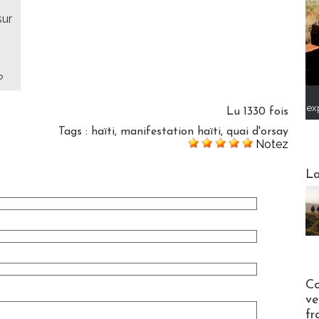
sur
?
ex
Lu 1330 fois
Tags
:
haïti
,
manifestation haïti
,
quai d'orsay
Notez
Webinai
La
Publi-n
Co
ve
fr