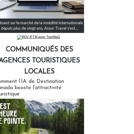
ésent sur le marché de la mobilité internationale
depuis plus de vingt ans, Assur-Travel s'est...
COMMUNIQUÉS DES
AGENCES TOURISTIQUES
LOCALES
qués des agences touristiques locales
mment l’IA de Destination
nada booste l’attractivité
uristique