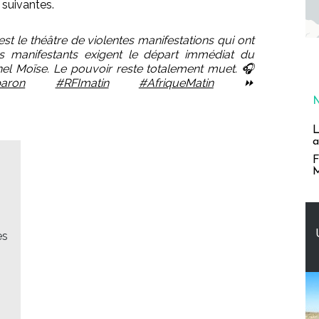
 suivantes.
st le théâtre de violentes manifestations qui ont
s manifestants exigent le départ immédiat du
el Moïse. Le pouvoir reste totalement muet. 🎧
aron
#RFImatin
#AfriqueMatin
⏩
L
a
F
M
es