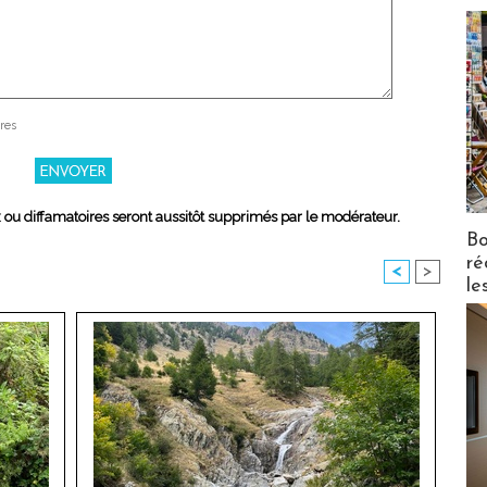
res
x ou diffamatoires seront aussitôt supprimés par le modérateur.
Bo
ré
<
>
le