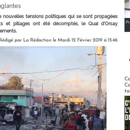
nglantes
e nouvelles tensions politiques qui se sont propagées
Pr
s et pillages ont été décomptés, le Quai d'Orsay
cements.
Rédigé par
La Rédaction
le Mardi 12 Février 2019 à 15:46
Communi
Co
Ca
to