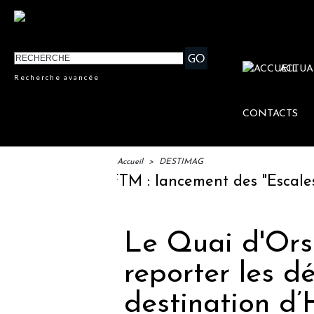
ACTUA
Recherche avancée
CONTACTS
Accueil
>
DESTIMAG
IFTM : lancement des "Escales Litt
Le Quai d'Or
reporter les d
destination d’H