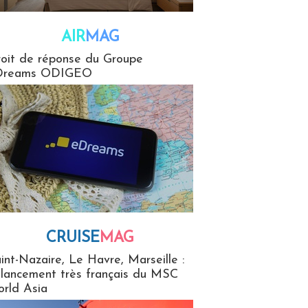
AIR
MAG
G
oit de réponse du Groupe
Dreams ODIGEO
CRUISE
MAG
MaG
int-Nazaire, Le Havre, Marseille :
 lancement très français du MSC
rld Asia