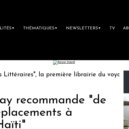
LITÉS
THÉMATIQUES
NEWSLETTERS
TV
A
▼
▼
▼
éraires", la première librairie du voyage
say recommande "de
éplacements à
aïti"