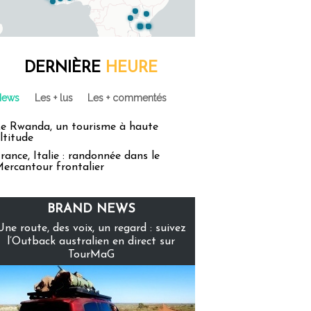
DERNIÈRE
HEURE
News
Les + lus
Les + commentés
e Rwanda, un tourisme à haute
ltitude
rance, Italie : randonnée dans le
ercantour frontalier
BRAND NEWS
Une route, des voix, un regard : suivez
l’Outback australien en direct sur
TourMaG