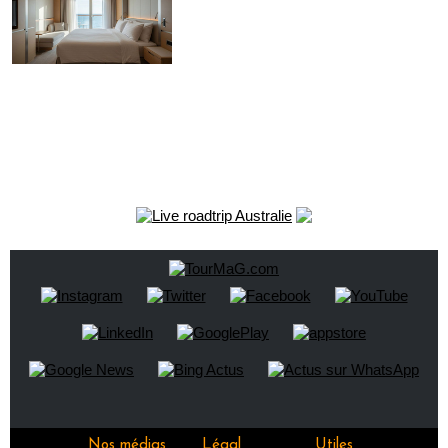
Nos médias
Légal
Utiles