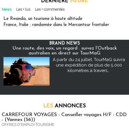
DERNIÈRE
HEURE
News
Les + lus
Les + commentés
Le Rwanda, un tourisme à haute altitude
France, Italie : randonnée dans le Mercantour frontalier
BRAND NEWS
Une route, des voix, un regard : suivez l’Outback
australien en direct sur TourMaG
À partir du 24 juillet, TourMaG suivra
une expédition de plus de 5 000
kilomètres à travers...
LES
ANNONCES
CARREFOUR VOYAGES - Conseiller voyages H/F - CDD
- (Vannes (56))
OFFRES D'EMPLOI TOURISME