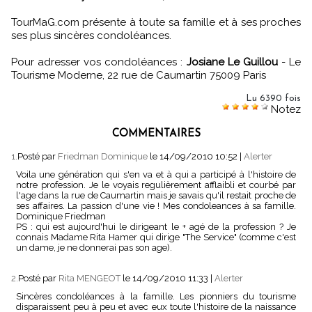
TourMaG.com présente à toute sa famille et à ses proches
ses plus sincères condoléances.
Pour adresser vos condoléances :
Josiane Le Guillou
- Le
Tourisme Moderne, 22 rue de Caumartin 75009 Paris
Lu 6390 fois
Notez
COMMENTAIRES
1.
Posté par
Friedman Dominique
le 14/09/2010 10:52
|
Alerter
Voila une génération qui s'en va et à qui a participé à l'histoire de
notre profession. Je le voyais regulièrement afflaibli et courbé par
l'age dans la rue de Caumartin mais je savais qu'il restait proche de
ses affaires. La passion d'une vie ! Mes condoleances à sa famille.
Dominique Friedman
PS : qui est aujourd'hui le dirigeant le + agé de la profession ? Je
connais Madame Rita Hamer qui dirige "The Service" (comme c'est
un dame, je ne donnerai pas son age).
2.
Posté par
Rita MENGEOT
le 14/09/2010 11:33
|
Alerter
Sincères condoléances à la famille. Les pionniers du tourisme
disparaissent peu à peu et avec eux toute l'histoire de la naissance