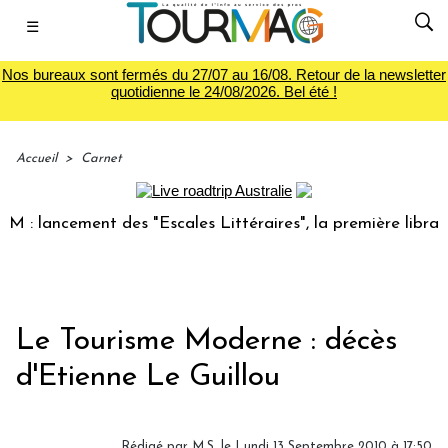
☰
Nos bureaux sont fermés du 27/07 au 16/08. Retour de la newsletter
quotidienne le 24/08/2026. Bel été !
Accueil
>
Carnet
 lancement des "Escales Littéraires", la première librairie 
Le Tourisme Moderne : décès
d'Etienne Le Guillou
Rédigé par M.S. le Lundi 13 Septembre 2010 à 17:50