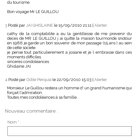
du tourisme.
Bon voyage Mr LE GUILLOU
3.
Posté par
JAI GHISLAINE
le 15/09/2010 21:11
|
Alerter
cathy de la comptabilite a eu la gentillesse de me prevenir du
deces de MR LE GUILLOU j ai quitte la maison tourmonde snotour
en 1986 je garde un bon souvenir de mon passage (15 ans ) au sein
de cette societe.
je pense tout particulierement a josiane et je l embrasse dans ces
moments difficiles.
sinceres condoleances
Ghislaine JAI
4.
Posté par
Odile Perquia
le 22/09/2010 15:03
|
Alerter
Monsieur Le Guillou restera un homme d' un grand humanisme qui
forçait l'admiration.
Toutes mes condoléances à sa famille.
Nouveau commentaire :
Nom * :