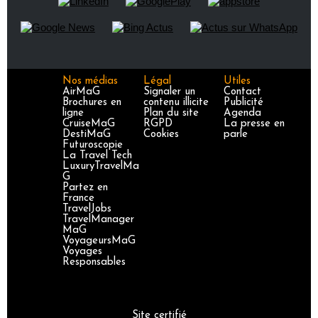
Nos médias
Légal
Utiles
AirMaG
Signaler un
Contact
Brochures en
contenu illicite
Publicité
ligne
Plan du site
Agenda
CruiseMaG
RGPD
La presse en
DestiMaG
Cookies
parle
Futuroscopie
La Travel Tech
LuxuryTravelMa
G
Partez en
France
TravelJobs
TravelManager
MaG
VoyageursMaG
Voyages
Responsables
Site certifié