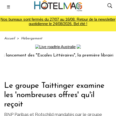
☰
Nos bureaux sont fermés du 27/07 au 16/08. Retour de la newsletter
quotidienne le 24/08/2026. Bel été !
Accueil
>
Hébergement
ncement des "Escales Littéraires", la première librairie du 
Le groupe Taittinger examine
les 'nombreuses offres' qu'il
reçoit
BNP Paribas et Rotschild mandatés par le groupe