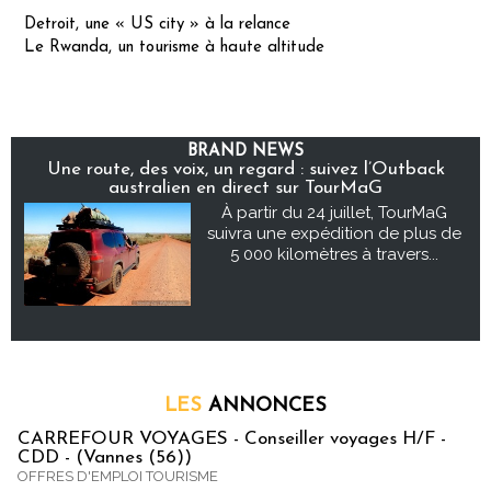
Detroit, une « US city » à la relance
Le Rwanda, un tourisme à haute altitude
BRAND NEWS
Une route, des voix, un regard : suivez l’Outback
australien en direct sur TourMaG
À partir du 24 juillet, TourMaG
suivra une expédition de plus de
5 000 kilomètres à travers...
LES
ANNONCES
CARREFOUR VOYAGES - Conseiller voyages H/F -
CDD - (Vannes (56))
OFFRES D'EMPLOI TOURISME