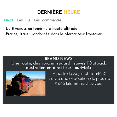
DERNIÈRE
HEURE
News
Les + lus
Les + commentés
Le Rwanda, un tourisme à haute altitude
France, Italie : randonnée dans le Mercantour frontalier
BRAND NEWS
Une route, des voix, un regard : suivez l’Outback
australien en direct sur TourMaG
À partir du 24 juillet, TourMaG
suivra une expédition de plus de
5 000 kilomètres à travers...