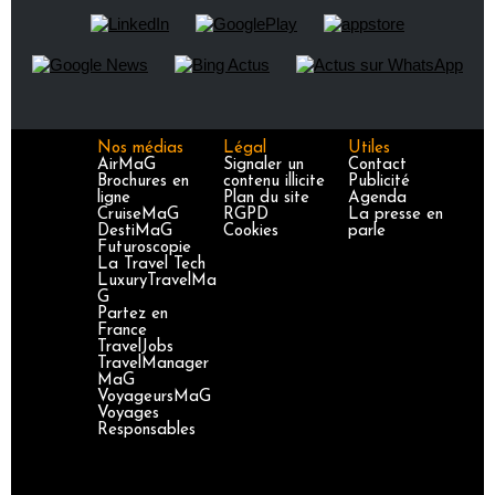
Nos médias
Légal
Utiles
AirMaG
Signaler un
Contact
Brochures en
contenu illicite
Publicité
ligne
Plan du site
Agenda
CruiseMaG
RGPD
La presse en
DestiMaG
Cookies
parle
Futuroscopie
La Travel Tech
LuxuryTravelMa
G
Partez en
France
TravelJobs
TravelManager
MaG
VoyageursMaG
Voyages
Responsables