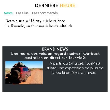
DERNIÈRE
HEURE
News
Les + lus
Les + commentés
Detroit, une « US city » à la relance
Le Rwanda, un tourisme à haute altitude
BRAND NEWS
Une route, des voix, un regard : suivez l’Outback
australien en direct sur TourMaG
À partir du 24 juillet, TourMaG
suivra une expédition de plus de
5 000 kilomètres à travers...