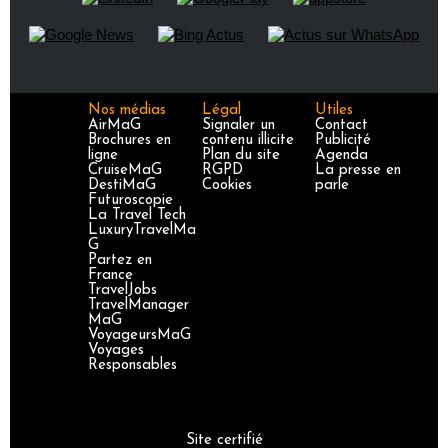
Nos médias
Légal
Utiles
AirMaG
Signaler un
Contact
Brochures en
contenu illicite
Publicité
ligne
Plan du site
Agenda
CruiseMaG
RGPD
La presse en
DestiMaG
Cookies
parle
Futuroscopie
La Travel Tech
LuxuryTravelMa
G
Partez en
France
TravelJobs
TravelManager
MaG
VoyageursMaG
Voyages
Responsables
Site certifié