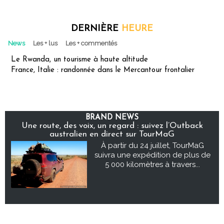
DERNIÈRE
HEURE
News
Les + lus
Les + commentés
Le Rwanda, un tourisme à haute altitude
France, Italie : randonnée dans le Mercantour frontalier
BRAND NEWS
Une route, des voix, un regard : suivez l’Outback
australien en direct sur TourMaG
À partir du 24 juillet, TourMaG
suivra une expédition de plus de
5 000 kilomètres à travers...