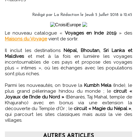
Rédigé par
La Rédaction
le Jeudi 5 Juillet 2018 à 12:45
Le nouveau catalogue «
Voyages en Inde 2019
» des
Maisons du Voyage
vient de sortir.
Il inclut les destinations
Népal, Bhoutan, Sri Lanka et
Maldives
et met à la fois en lumière les voyages
incontournables de ces pays et propose des voyages
plus « intimes », où les échanges avec les populations
sont plus riches.
Parmi les nouveautés, on trouve la
Kumbh Mela
(Inde), le
plus grand pèlerinage hindou du monde ; le
circuit «
Joyaux de l’Inde du Nord »
(Bénarès, Taj Mahal, temple de
Khajuraho) avec en bonus via une extension la
découverte du Temple d’Or ; le
circuit « Magie du Népal »
,
qui parcourt les sites classiques mais aussi la vie des
villages.
AUTRES ARTICLES