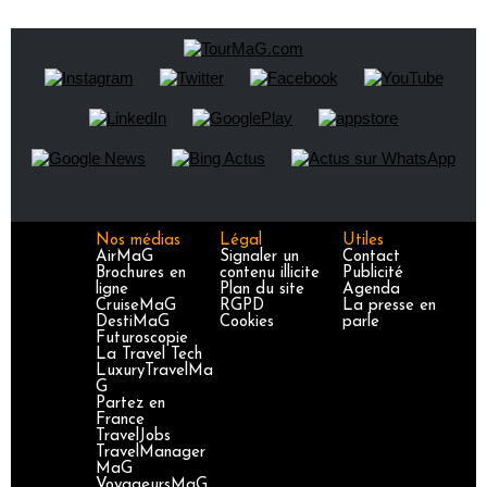
Nos médias
Légal
Utiles
AirMaG
Signaler un
Contact
Brochures en
contenu illicite
Publicité
ligne
Plan du site
Agenda
CruiseMaG
RGPD
La presse en
DestiMaG
Cookies
parle
Futuroscopie
La Travel Tech
LuxuryTravelMa
G
Partez en
France
TravelJobs
TravelManager
MaG
VoyageursMaG