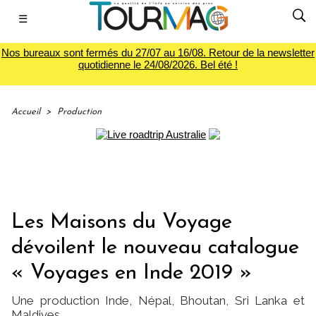
☰
Nos bureaux sont fermés du 27/07 au 16/08. Retour de la newsletter
quotidienne le 24/08/2026. Bel été !
Accueil
>
Production
Les Maisons du Voyage
dévoilent le nouveau catalogue
« Voyages en Inde 2019 »
Une production Inde, Népal, Bhoutan, Sri Lanka et
Maldives