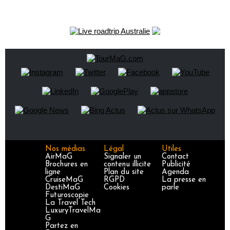
Nos médias
Légal
Utiles
AirMaG
Signaler un
Contact
Brochures en
contenu illicite
Publicité
ligne
Plan du site
Agenda
CruiseMaG
RGPD
La presse en
DestiMaG
Cookies
parle
Futuroscopie
La Travel Tech
LuxuryTravelMa
G
Partez en