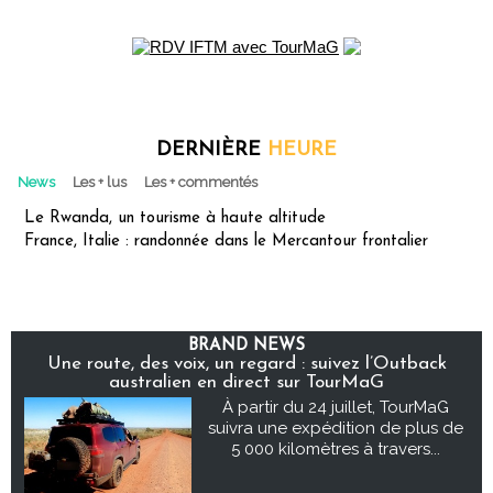
DERNIÈRE
HEURE
News
Les + lus
Les + commentés
Le Rwanda, un tourisme à haute altitude
France, Italie : randonnée dans le Mercantour frontalier
BRAND NEWS
Une route, des voix, un regard : suivez l’Outback
australien en direct sur TourMaG
À partir du 24 juillet, TourMaG
suivra une expédition de plus de
5 000 kilomètres à travers...