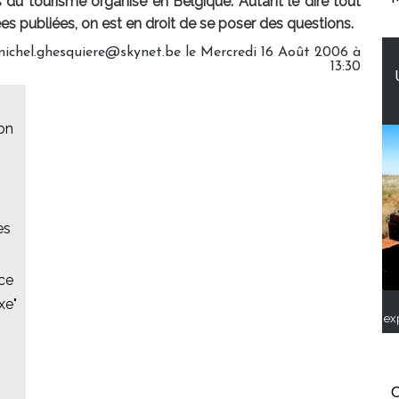
s du tourisme organisé en Belgique. Autant le dire tout
es publiées, on est en droit de se poser des questions.
michel.ghesquiere@skynet.be le Mercredi 16 Août 2006 à
13:30
on
es
nce
xe"
ex
C