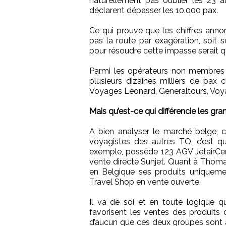
naturellement pas oublier les 23 
déclarent dépasser les 10.000 pax.
Ce qui prouve que les chiffres anno
pas la route par exagération, soit s
pour résoudre cette impasse serait 
Parmi les opérateurs non membres d
plusieurs dizaines milliers de pax
Voyages Léonard, Generaltours, Vo
Mais qu’est-ce qui différencie les gr
A bien analyser le marché belge, c
voyagistes des autres TO, c’est qu’
exemple, possède 123 AGV JetairCent
vente directe Sunjet. Quant à Tho
en Belgique ses produits uniqueme
Travel Shop en vente ouverte.
Il va de soi et en toute logique 
favorisent les ventes des produits 
d’aucun que ces deux groupes sont à