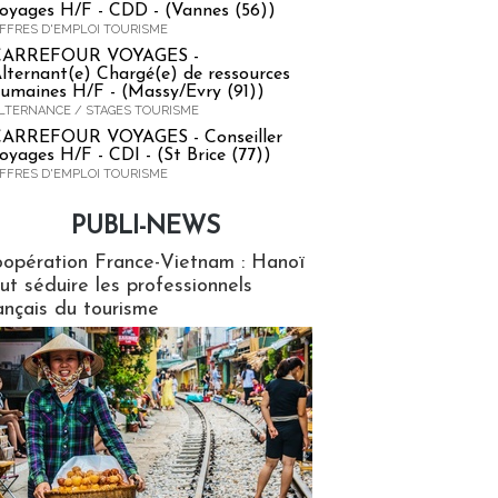
oyages H/F - CDD - (Vannes (56))
FFRES D'EMPLOI TOURISME
CARREFOUR VOYAGES -
lternant(e) Chargé(e) de ressources
umaines H/F - (Massy/Evry (91))
LTERNANCE / STAGES TOURISME
ARREFOUR VOYAGES - Conseiller
oyages H/F - CDI - (St Brice (77))
FFRES D'EMPLOI TOURISME
PUBLI-NEWS
ews
opération France-Vietnam : Hanoï
ut séduire les professionnels
ançais du tourisme