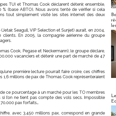
upes TUI et Thomas Cook déclarent détenir, ensemble,
0 % (base ABTO). Nous avons tenté de vérifier si cela
ons tout simplement visité les sites internet des deux
Bo
ré
le
etair, Seagull, VIP Selection et Sunjet) aurait, en 2004,
0 clients. En 2005, la compagnie aérienne du groupe
sagers.
as Cook, Pegase et Neckermann), le groupe déclare,
1.600.000 vacanciers et détenir une part de marché de 47
’une première lecture pourrait faire croire, ces chiffres
es 1,6 millions de pax de Thomas Cook représenteraient
ase de ce pourcentage à un marché pour les TO membres
Distribu
Le
 si l’on ne tient pas compte des vols secs. Impossible
Ed
170.000 pax forfaits…
 chiffre, avec 3,450 millions pax, correspond en grande