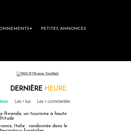
BONNEMENTS
PETITES ANNONCES
▼
DERNIÈRE
HEURE
News
Les + lus
Les + commentés
e Rwanda, un tourisme à haute
ltitude
rance, Italie : randonnée dans le
ercantour frontalier