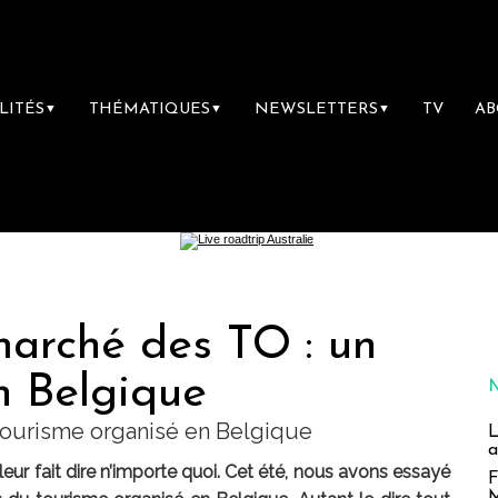
LITÉS
THÉMATIQUES
NEWSLETTERS
TV
A
▼
▼
▼
marché des TO : un
n Belgique
u tourisme organisé en Belgique
L
a
 leur fait dire n’importe quoi. Cet été, nous avons essayé
F
M