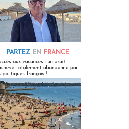
PARTEZ
EN
FRANCE
 en France
accès aux vacances : un droit
achevé totalement abandonné par
s politiques français !