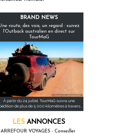
BRAND NEWS
Une route, des voix, un regard : suivez
l’Outback australien en direct sur
TourMaG
À partir du 24 juillet, TourMaG suivra une
pédition de plus de 5 000 kilomètres à travers...
LES
ANNONCES
ARREFOUR VOYAGES - Conseiller