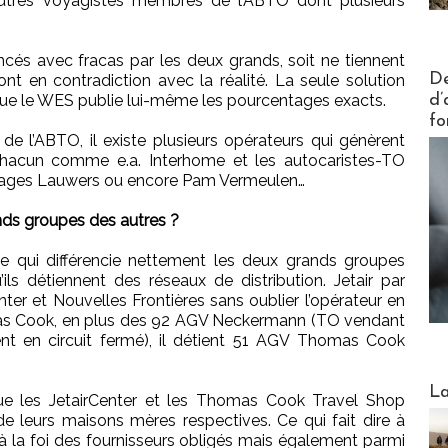
autres voyagistes membres de l’ABTO dont plusieurs
ncés avec fracas par les deux grands, soit ne tiennent
Actus V
De
ont en contradiction avec la réalité. La seule solution
d’
que le WES publie lui-même les pourcentages exacts.
fo
e l’ABTO, il existe plusieurs opérateurs qui génèrent
 chacun comme e.a. Interhome et les autocaristes-TO
yages Lauwers ou encore Pam Vermeulen…
ands groupes des autres ?
e qui différencie nettement les deux grands groupes
ils détiennent des réseaux de distribution. Jetair par
er et Nouvelles Frontières sans oublier l’opérateur en
mas Cook, en plus des 92 AGV Neckermann (TO vendant
nt en circuit fermé), il détient 51 AGV Thomas Cook
Webinai
La
que les JetairCenter et les Thomas Cook Travel Shop
de leurs maisons mères respectives. Ce qui fait dire à
 la foi des fournisseurs obligés mais également parmi