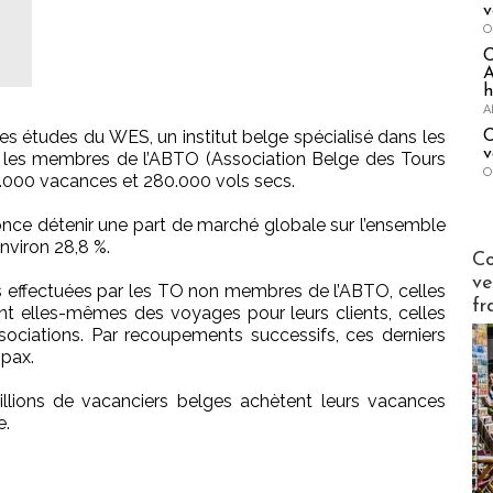
v
O
A
h
A
les études du WES, un institut belge spécialisé dans les
C
v
e, les membres de l’ABTO (Association Belge des Tours
O
0.000 vacances et 280.000 vols secs.
once détenir une part de marché globale sur l’ensemble
environ 28,8 %.
Publi-n
Co
ve
ntes effectuées par les TO non membres de l’ABTO, celles
fr
nt elles-mêmes des voyages pour leurs clients, celles
sociations. Par recoupements successifs, ces derniers
 pax.
llions de vacanciers belges achètent leurs vacances
e.