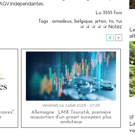
 AGV indépendantes.
Lu 3555 fois
Tags
:
amadeus
,
belgique
,
jetair
,
to
,
tui
Notez
DESTI
Le
al
<
>
Vendredi 24 Juillet 2026 - 07:28
aires",
Allemagne : LMX Touristik, première
Product
e
acquisition d'un projet européen plus
IF
ambitieux
Li
v