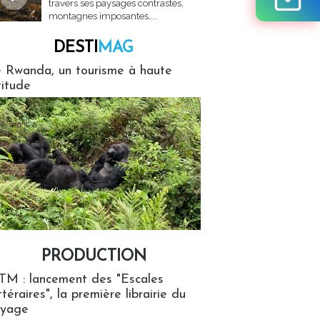
travers ses paysages contrastés,
montagnes imposantes,...
DESTI
MAG
MAG
 Rwanda, un tourisme à haute
titude
PRODUCTION
ion
TM : lancement des "Escales
ttéraires", la première librairie du
oyage