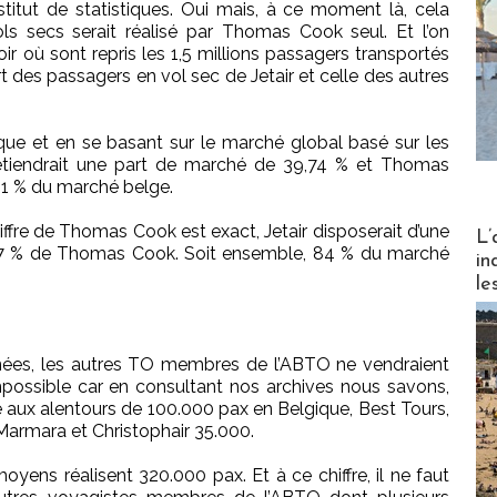
stitut de statistiques. Oui mais, à ce moment là, cela
ols secs serait réalisé par Thomas Cook seul. Et l’on
ir où sont repris les 1,5 millions passagers transportés
rt des passagers en vol sec de Jetair et celle des autres
ique et en se basant sur le marché global basé sur les
r détiendrait une part de marché de 39,74 % et Thomas
21 % du marché belge.
Partez
hiffre de Thomas Cook est exact, Jetair disposerait d’une
L’
47 % de Thomas Cook. Soit ensemble, 84 % du marché
in
le
nées, les autres TO membres de l’ABTO ne vendraient
mpossible car en consultant nos archives nous savons,
 aux alentours de 100.000 pax en Belgique, Best Tours,
Marmara et Christophair 35.000.
oyens réalisent 320.000 pax. Et à ce chiffre, il ne faut