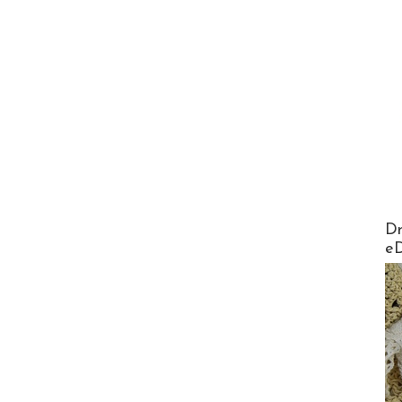
AirMa
Dr
e