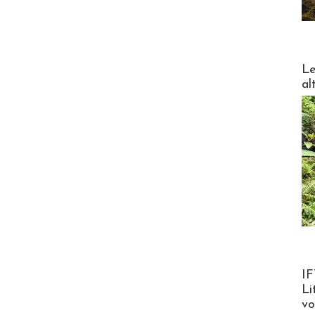
DESTI
Le
al
Product
IF
Li
v