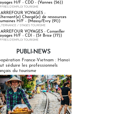
oyages H/F - CDD - (Vannes (56))
FFRES D'EMPLOI TOURISME
CARREFOUR VOYAGES -
lternant(e) Chargé(e) de ressources
umaines H/F - (Massy/Evry (91))
LTERNANCE / STAGES TOURISME
ARREFOUR VOYAGES - Conseiller
oyages H/F - CDI - (St Brice (77))
FFRES D'EMPLOI TOURISME
PUBLI-NEWS
ews
opération France-Vietnam : Hanoï
ut séduire les professionnels
ançais du tourisme