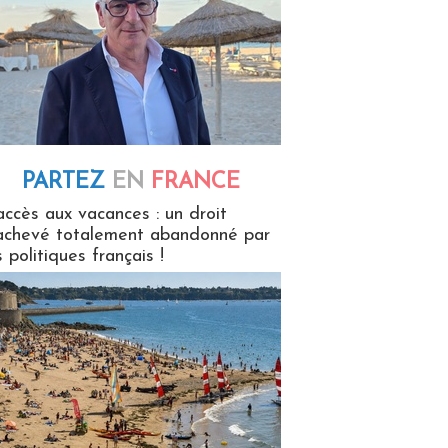
PARTEZ
EN
FRANCE
 en France
accès aux vacances : un droit
achevé totalement abandonné par
s politiques français !