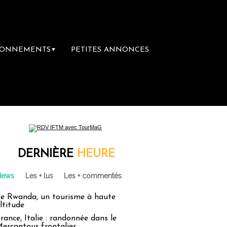
BONNEMENTS
PETITES ANNONCES
▼
DERNIÈRE
HEURE
News
Les + lus
Les + commentés
e Rwanda, un tourisme à haute
ltitude
rance, Italie : randonnée dans le
ercantour frontalier