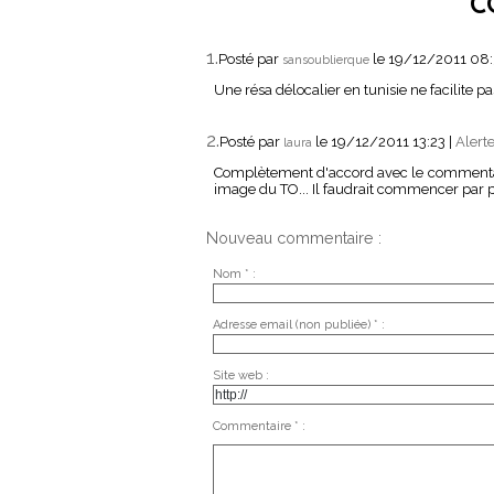
C
1.
Posté par
le 19/12/2011 08
sansoublierque
Une résa délocalier en tunisie ne facilite p
2.
Posté par
le 19/12/2011 13:23
|
Alert
laura
Complètement d'accord avec le commentaire
image du TO... Il faudrait commencer par
Nouveau commentaire :
Nom * :
Adresse email (non publiée) * :
Site web :
Commentaire * :