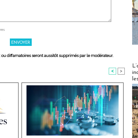
res
x ou diffamatoires seront aussitôt supprimés par le modérateur.
Partez
L’
<
>
in
le