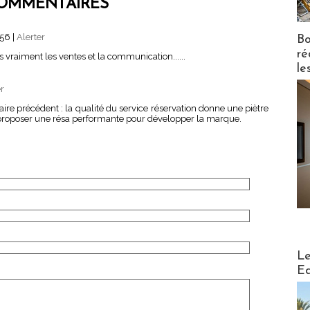
OMMENTAIRES
:56
|
Alerter
Bo
ré
as vraiment les ventes et la communication......
le
er
 précédent : la qualité du service réservation donne une piètre
 proposer une résa performante pour développer la marque.
Distribu
Le
Ed