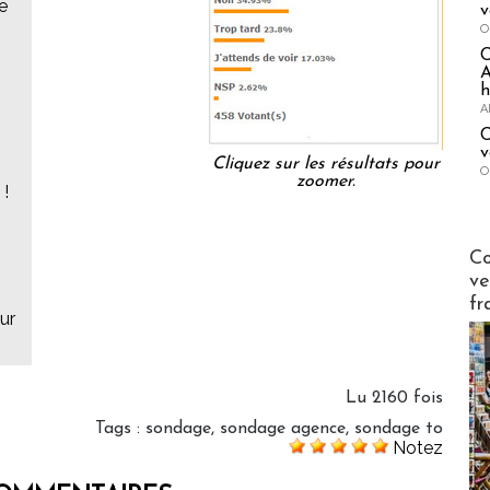
e
v
O
A
h
A
C
v
Cliquez sur les résultats pour
O
zoomer.
 !
Publi-n
s
Co
ve
fr
ur
Lu 2160 fois
Tags
:
sondage
,
sondage agence
,
sondage to
Notez