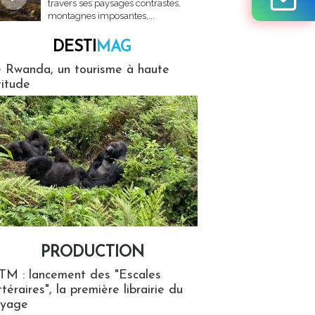
travers ses paysages contrastés,
montagnes imposantes,...
DESTI
MAG
MAG
 Rwanda, un tourisme à haute
titude
PRODUCTION
ion
TM : lancement des "Escales
ttéraires", la première librairie du
oyage