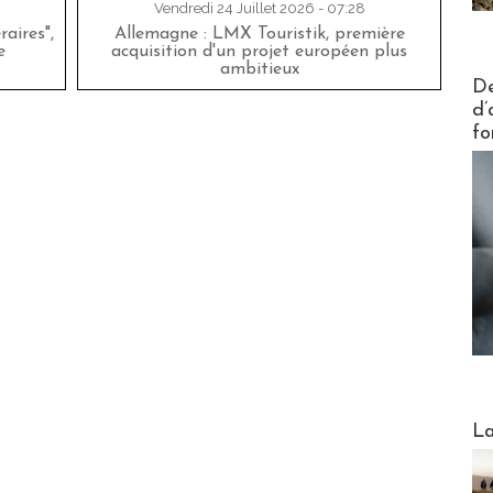
Vendredi 24 Juillet 2026 - 07:28
aires",
Allemagne : LMX Touristik, première
e
acquisition d'un projet européen plus
ambitieux
Actus V
De
d’
fo
Webinai
La