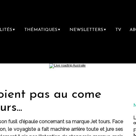
LITÉS
THÉMATIQUES
NEWSLETTERS
TV
A
▼
▼
▼
roient pas au come
rs...
L
n fusil d'épaule concernant sa marque Jet tours. Face
a
ion, le voyagiste a fait machine arrière toute et jure ses
F
M