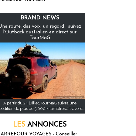
BRAND NEWS
Une route, des voix, un regard : suivez
l’Outback australien en direct sur
TourMaG
À partir du 24 juillet, TourMaG suivra une
pédition de plus de 5 000 kilomètres à travers...
LES
ANNONCES
ARREFOUR VOYAGES - Conseiller