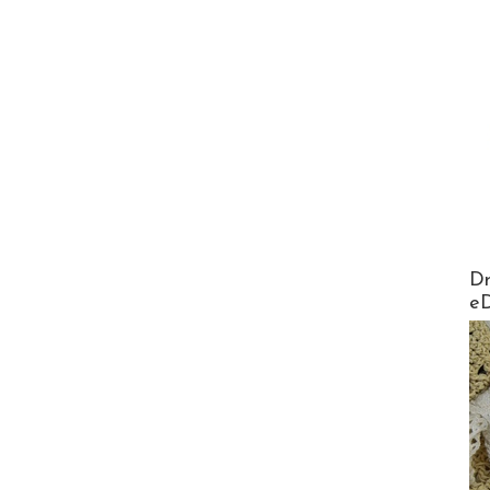
AirMa
Dr
e