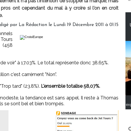
ement il n'a pas l'intention de stopper la marque, mais
pros ont cependant du mal à y croire si l'on en croit
e.
digé par
La Rédaction
le Lundi 19 Décembre 2011 à 01:15
nnels
 Tours
% (458
 de voir" à 17.03%. Le total représente donc 38,65%.
llon c'est carrément "Non".
 "Trop tard" (23.8%).
L'ensemble totalise 58,07%.
modeste, la tendance est sans appel. Il reste à Thomas
s se sont bel et bien trompés.
ex
C