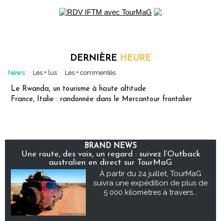
DERNIÈRE
HEURE
News
Les + lus
Les + commentés
Le Rwanda, un tourisme à haute altitude
France, Italie : randonnée dans le Mercantour frontalier
BRAND NEWS
Une route, des voix, un regard : suivez l’Outback
australien en direct sur TourMaG
À partir du 24 juillet, TourMaG
suivra une expédition de plus de
5 000 kilomètres à travers...