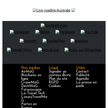
Nos médias
Légal
Utiles
AirMaG
Signaler un
Contact
Brochures en
contenu illicite
Publicité
ligne
Plan du site
Agenda
CruiseMaG
RGPD
La presse en
DestiMaG
Cookies
parle
Futuroscopie
La Travel Tech
LuxuryTravelMa
G
Partez en
France