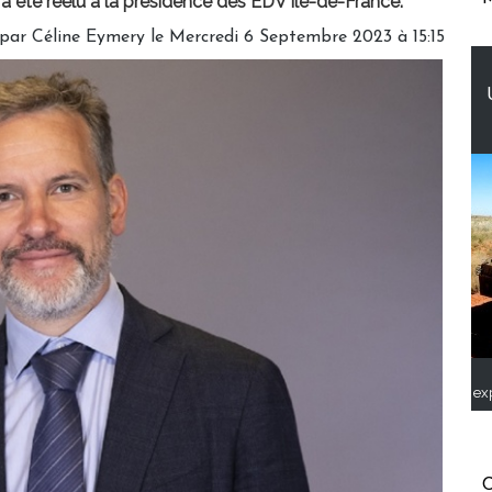
a été réélu à la présidence des EDV Île-de-France.
 par
Céline Eymery
le Mercredi 6 Septembre 2023 à 15:15
ex
C