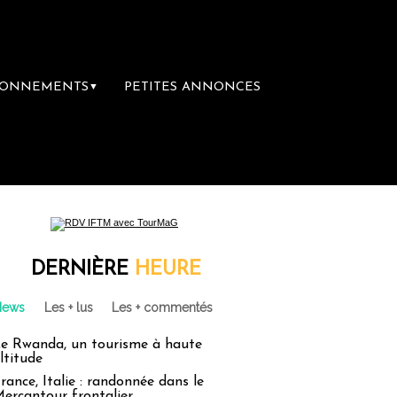
BONNEMENTS
PETITES ANNONCES
▼
DERNIÈRE
HEURE
News
Les + lus
Les + commentés
e Rwanda, un tourisme à haute
ltitude
rance, Italie : randonnée dans le
ercantour frontalier