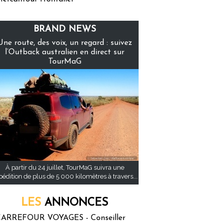
BRAND NEWS
Une route, des voix, un regard : suivez
l’Outback australien en direct sur
TourMaG
À partir du 24 juillet, TourMaG suivra une
pédition de plus de 5 000 kilomètres à travers...
LES
ANNONCES
ARREFOUR VOYAGES - Conseiller