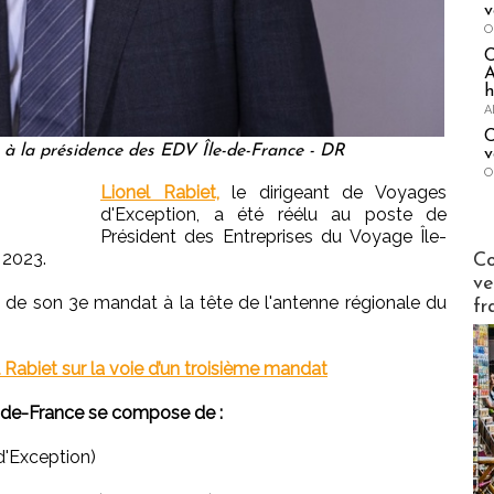
v
O
A
h
A
C
u à la présidence des EDV Île-de-France - DR
v
O
Lionel Rabiet,
le dirigeant de Voyages
d'Exception, a été réélu au poste de
Président des Entreprises du Voyage Île-
Publi-n
 2023.
Co
ve
it de son 3e mandat à la tête de l'antenne régionale du
fr
 Rabiet sur la voie d’un troisième mandat
e-de-France se compose de :
d'Exception)