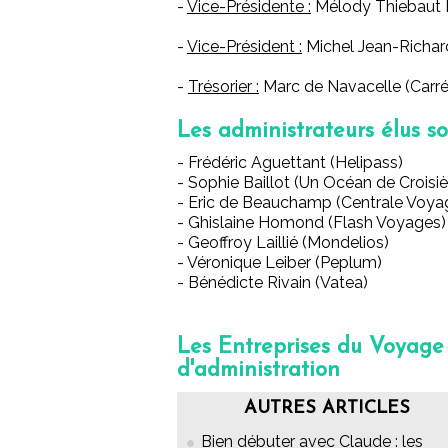
-
Vice-Présidente :
Mélody Thiebaut 
-
Vice-Président :
Michel Jean-Richar
-
Trésorier :
Marc de Navacelle (Carr
Les administrateurs élus so
- Frédéric Aguettant (Helipass)
- Sophie Baillot (Un Océan de Croisiè
- Eric de Beauchamp (Centrale Voya
- Ghislaine Homond (Flash Voyages)
- Geoffroy Laillié (Mondelios)
- Véronique Leiber (Peplum)
- Bénédicte Rivain (Vatea)
Les Entreprises du Voyage :
d'administration
AUTRES ARTICLES
Bien débuter avec Claude : les