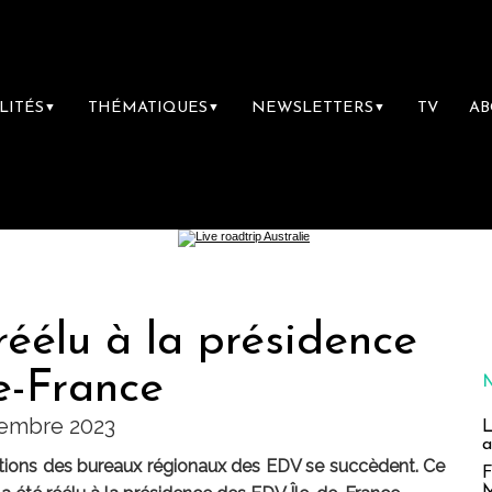
LITÉS
THÉMATIQUES
NEWSLETTERS
TV
A
▼
▼
▼
réélu à la présidence
e-France
ptembre 2023
L
a
ections des bureaux régionaux des EDV se succèdent. Ce
F
M