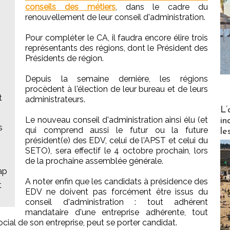
conseils des métiers
, dans le cadre du
renouvellement de leur conseil d'administration.
Pour compléter le CA, il faudra encore élire trois
représentants des régions, dont le Président des
Présidents de région.
Depuis la semaine dernière, les régions
procèdent à l'élection de leur bureau et de leurs
t
administrateurs.
Partez
L’
Le nouveau conseil d'administration ainsi élu (et
in
s
qui comprend aussi le futur ou la future
le
président(e) des EDV, celui de l'APST et celui du
SETO), sera effectif le 4 octobre prochain, lors
de la prochaine assemblée générale.
ap
A noter enfin que les candidats à présidence des
t
EDV ne doivent pas forcément être issus du
conseil d'administration : tout adhérent
mandataire d'une entreprise adhérente, tout
cial de son entreprise, peut se porter candidat.