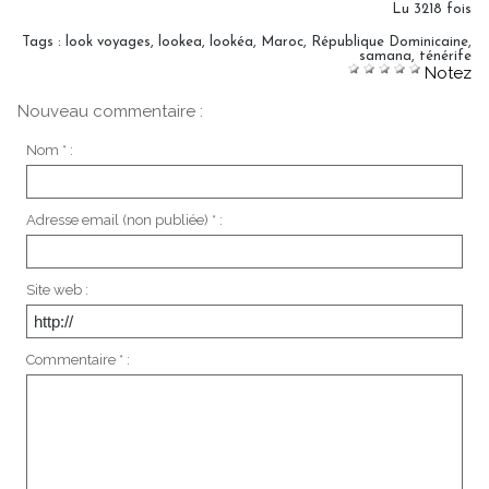
Lu 3218 fois
Tags
:
look voyages
,
lookea
,
lookéa
,
Maroc
,
République Dominicaine
,
samana
,
ténérife
Notez
Nouveau commentaire :
Nom * :
Adresse email (non publiée) * :
Site web :
Commentaire * :