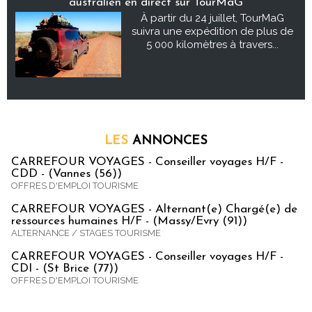
australien en direct sur TourMaG
À partir du 24 juillet, TourMaG
suivra une expédition de plus de
5 000 kilomètres à travers...
LES
ANNONCES
CARREFOUR VOYAGES - Conseiller voyages H/F -
CDD - (Vannes (56))
OFFRES D'EMPLOI TOURISME
CARREFOUR VOYAGES - Alternant(e) Chargé(e) de
ressources humaines H/F - (Massy/Evry (91))
ALTERNANCE / STAGES TOURISME
CARREFOUR VOYAGES - Conseiller voyages H/F -
CDI - (St Brice (77))
OFFRES D'EMPLOI TOURISME