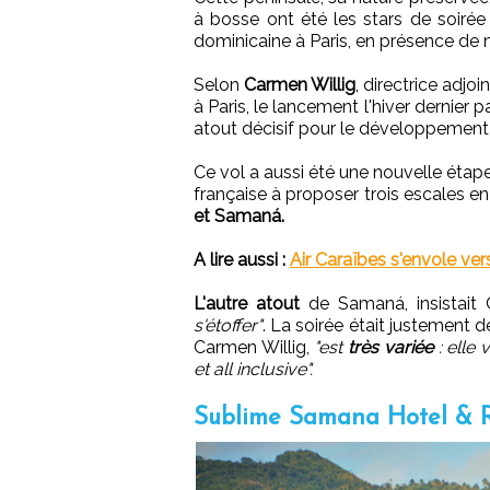
à bosse ont été les stars de soirée
dominicaine à Paris, en présence de
Selon
Carmen Willig
, directrice adjo
à Paris, le lancement l'hiver dernier p
atout décisif pour le développement 
Ce vol a aussi été une nouvelle étap
française à proposer trois escales e
et Samaná.
A lire aussi :
Air Caraïbes s'envole v
L'autre atout
de Samaná, insistait 
s'étoffer"
. La soirée était justement 
Carmen Willig,
"est
très variée
: elle
et all inclusive".
Sublime Samana Hotel & 