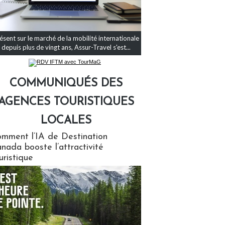
ésent sur le marché de la mobilité internationale
depuis plus de vingt ans, Assur-Travel s'est...
COMMUNIQUÉS DES
AGENCES TOURISTIQUES
LOCALES
qués des agences touristiques locales
mment l’IA de Destination
nada booste l’attractivité
uristique