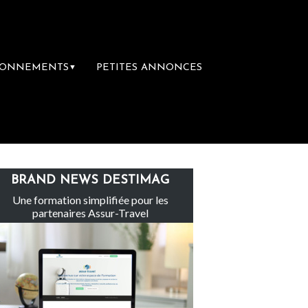
BONNEMENTS
PETITES ANNONCES
▼
Le groupe Sainte-Claire rachète Eden Tou
BRAND NEWS DESTIMAG
Une formation simplifiée pour les
partenaires Assur-Travel