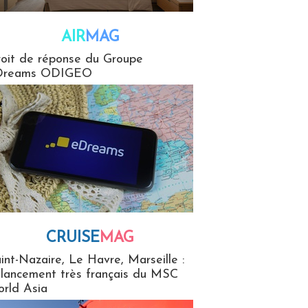
AIR
MAG
G
oit de réponse du Groupe
Dreams ODIGEO
CRUISE
MAG
MaG
int-Nazaire, Le Havre, Marseille :
 lancement très français du MSC
rld Asia