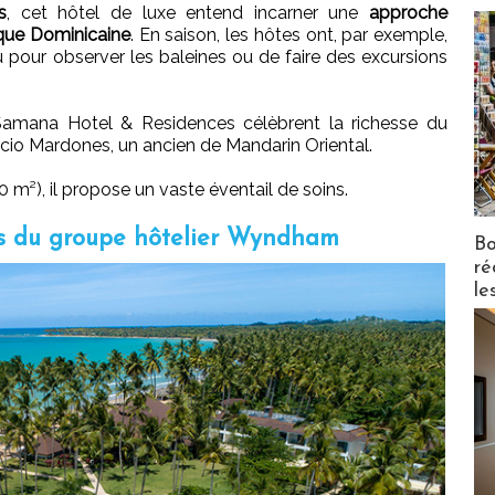
s
, cet hôtel de luxe entend incarner une
approche
ique Dominicaine
. En saison, les hôtes ont, par exemple,
u pour observer les baleines ou de faire des excursions
mana Hotel & Residences célèbrent la richesse du
ricio Mardones, un ancien de Mandarin Oriental.
 m²), il propose un vaste éventail de soins.
ses du groupe hôtelier Wyndham
Bo
ré
le