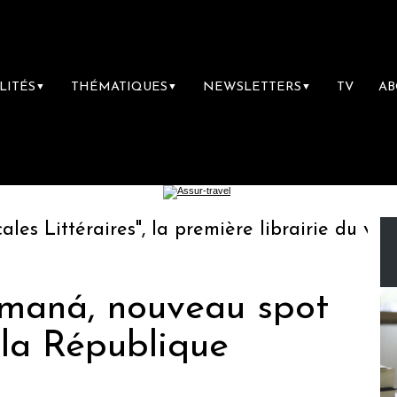
LITÉS
THÉMATIQUES
NEWSLETTERS
TV
A
▼
▼
▼
ittéraires", la première librairie du voyage
maná, nouveau spot
 la République