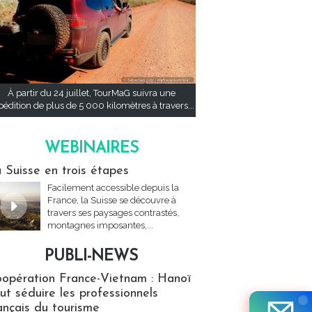
À partir du 24 juillet, TourMaG suivra une
pédition de plus de 5 000 kilomètres à travers...
WEBINAIRES
res
 Suisse en trois étapes
Facilement accessible depuis la
France, la Suisse se découvre à
travers ses paysages contrastés,
montagnes imposantes,...
PUBLI-NEWS
ews
opération France-Vietnam : Hanoï
ut séduire les professionnels
ançais du tourisme