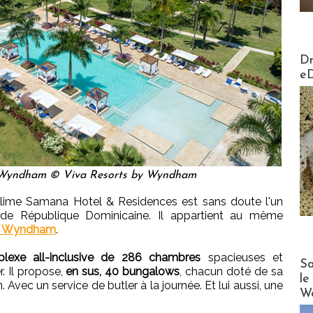
AirMa
Dr
e
Wyndham © Viva Resorts by Wyndham
ublime Samana Hotel & Residences est sans doute l'un
de République Dominicaine. Il appartient au même
y Wyndham
.
lexe all-inclusive de 286 chambres
spacieuses et
Cruise
Sa
. Il propose,
en sus, 40 bungalows
, chacun doté de sa
le
. Avec un service de butler à la journée. Et lui aussi, une
Wo