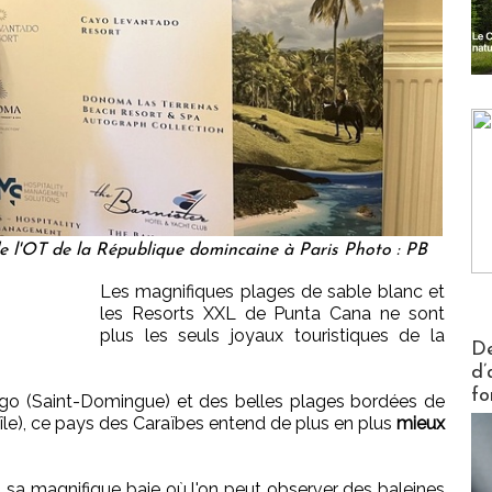
de l'OT de la République domincaine à Paris Photo : PB
Les magnifiques plages de sable blanc et
les Resorts XXL de Punta Cana ne sont
plus les seuls joyaux touristiques de la
Actus V
De
d’
fo
go (Saint-Domingue) et des belles plages bordées de
'île), ce pays des Caraïbes entend de plus en plus
mieux
, sa magnifique baie où l'on peut observer des baleines