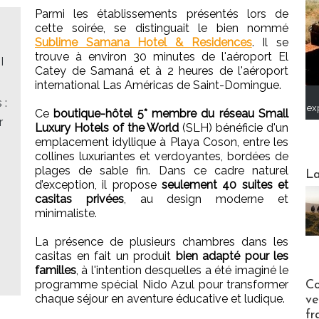
Parmi les établissements présentés lors de
cette soirée, se distinguait le bien nommé
Sublime Samana Hotel & Residences
. Il se
trouve à environ 30 minutes de l'aéroport El
I
Catey de Samaná et à 2 heures de l'aéroport
international Las Américas de Saint-Domingue.
 :
ex
Ce
boutique-hôtel 5* membre du réseau Small
r
Luxury Hotels of the World
(SLH) bénéficie d'un
emplacement idyllique à Playa Coson, entre les
collines luxuriantes et verdoyantes, bordées de
Webinai
plages de sable fin. Dans ce cadre naturel
La
d’exception, il propose
seulement 40 suites et
casitas privées
, au design moderne et
minimaliste.
La présence de plusieurs chambres dans les
casitas en fait un produit
bien adapté pour les
familles
, à l'intention desquelles a été imaginé le
Publi-n
programme spécial Nido Azul pour transformer
Co
chaque séjour en aventure éducative et ludique.
ve
fr