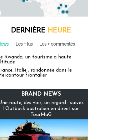
DERNIÈRE
HEURE
News
Les + lus
Les + commentés
e Rwanda, un tourisme à haute
ltitude
rance, Italie : randonnée dans le
ercantour frontalier
BRAND NEWS
Une route, des voix, un regard : suivez
l’Outback australien en direct sur
TourMaG