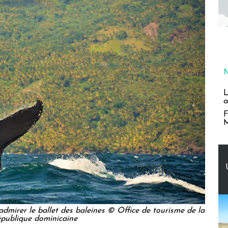
L
a
F
M
dmirer le ballet des baleines © Office de tourisme de la
publique dominicaine