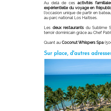
Au delà de ces
activités familiale
expérientielle du voyage en Républ
l'occasion unique de partir en batea
au parc national Los Haïtises.
Les
deux restaurants
du Sublime Sa
terroir dominicain grâce au Chef Pat
Quant au
Coconut Whispers Spa
(500
Sur place, d'autres adres