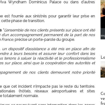
 Viva Wyndham Dominicus Palace ou dans d'autres
ue est fournie aux sinistrés pour garantir leur prise en
 cette phase de transition.
e
. "
L’ensemble de nos clients présents sur place ont été
icié d’un accompagnement permanent de la part de nos
ex
n France
, précise un porte-parole du groupe.
 un dispositif d’assistance a été mis en place afin de
ndre à leurs besoins et assurer leur confort dans les
Webinai
La
s tenons à saluer la réactivité et le professionnalisme
s sur place, ainsi que la coopération des autorités et
ompagnement de nos clients demeurent notre priorité
que cet incident n'impacte pas le reste du territoire.
ationales (hôtels, réseaux aéroportuaires et sites
Publi-n
Co
re totalement normale.
ve
fr