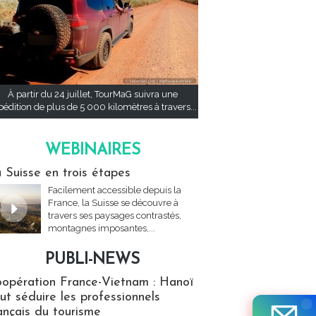
À partir du 24 juillet, TourMaG suivra une
pédition de plus de 5 000 kilomètres à travers...
WEBINAIRES
res
 Suisse en trois étapes
Facilement accessible depuis la
France, la Suisse se découvre à
travers ses paysages contrastés,
montagnes imposantes,...
PUBLI-NEWS
ews
opération France-Vietnam : Hanoï
ut séduire les professionnels
ançais du tourisme