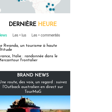
DERNIÈRE
HEURE
News
Les + lus
Les + commentés
e Rwanda, un tourisme à haute
ltitude
rance, Italie : randonnée dans le
ercantour frontalier
BRAND NEWS
Une route, des voix, un regard : suivez
l’Outback australien en direct sur
TourMaG