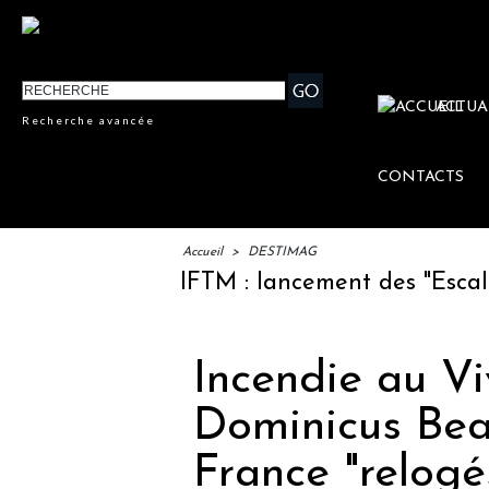
ACTUA
Recherche avancée
CONTACTS
Accueil
>
DESTIMAG
IFTM : lancement des "Escales Li
Incendie au 
Dominicus Beac
France "relogé