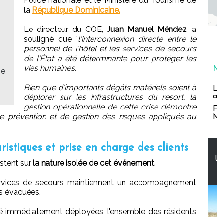
Police nationale et le Ministère du Tourisme de
la
République Dominicaine.
Le directeur du COE,
Juan Manuel Méndez
, a
souligné que "
l'interconnexion directe entre le
personnel de l'hôtel et les services de secours
de l'État a été déterminante pour protéger les
vies humaines.
me
Bien que d'importants dégâts matériels soient à
L
a
déplorer sur les infrastructures du resort, la
gestion opérationnelle de cette crise démontre
F
s de prévention et de gestion des risques appliqués au
M
uristiques et prise en charge des clients
istent sur
la nature isolée de cet événement.
services de secours maintiennent un accompagnement
s évacuées.
é immédiatement déployées, l'ensemble des résidents