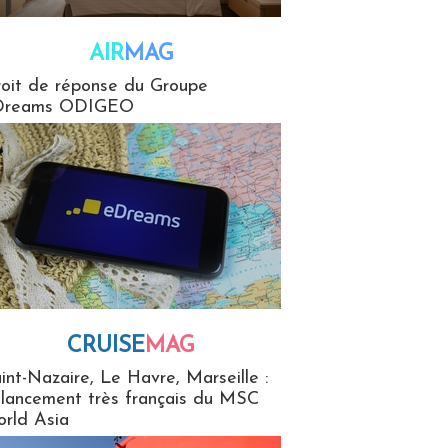
AIR
MAG
G
oit de réponse du Groupe
Dreams ODIGEO
CRUISE
MAG
MaG
int-Nazaire, Le Havre, Marseille :
 lancement très français du MSC
rld Asia