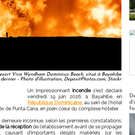
 resort Viva Wyndham Dominicus Beach, situé à Bayahíbe
dernier - Photo d'illustration, DepositPhotos.com, Stockr
Un impressionnant
incendie
s'est déclaré
Actus V
De
vendredi 19 juin 2026, à Bayahibe, en
d’
République Dominicaine,
au sein de l'hôtel
ès de Punta Cana, en plein cœur du complexe hôtelier.
fo
u demeure inconnue, selon les premières constatations,
de la réception
de l'établissement avant de se propager
s, causant d'importants dégâts matériels sur les