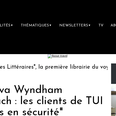
LITÉS
THÉMATIQUES
NEWSLETTERS
TV
A
▼
▼
▼
ttéraires", la première librairie du voyage
Viva Wyndham
h : les clients de TUI
s en sécurité"