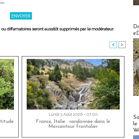
res
AirMa
Dr
x ou diffamatoires seront aussitôt supprimés par le modérateur.
e
<
>
Lundi 3 Août 2026 - 07:00
Cruise
Sa
titude
France, Italie : randonnée dans le
le
Mercantour frontalier
Wo