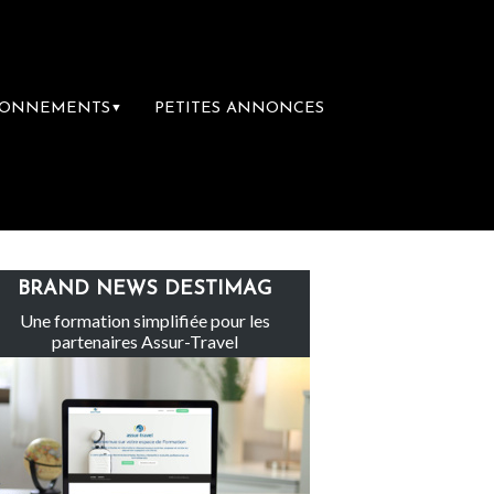
BONNEMENTS
PETITES ANNONCES
▼
Le groupe Sainte-Claire rachète Eden Tour
BRAND NEWS DESTIMAG
Une formation simplifiée pour les
partenaires Assur-Travel