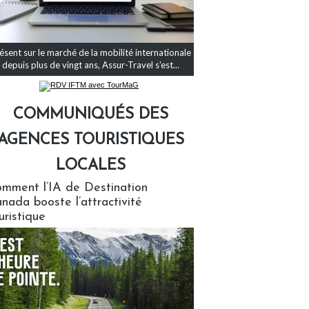
ésent sur le marché de la mobilité internationale
depuis plus de vingt ans, Assur-Travel s'est...
COMMUNIQUÉS DES
AGENCES TOURISTIQUES
LOCALES
qués des agences touristiques locales
mment l’IA de Destination
nada booste l’attractivité
uristique