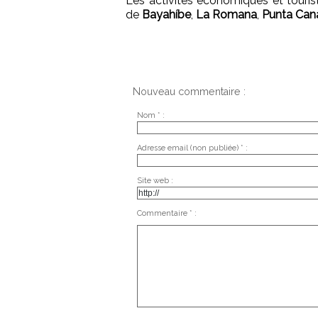
Les activités économiques et touris
de
Bayahíbe
,
La Romana
,
Punta Can
Nouveau commentaire :
Nom * :
Adresse email (non publiée) * :
Site web :
Commentaire * :