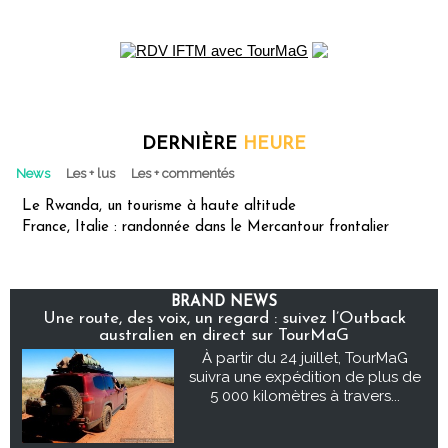
DERNIÈRE
HEURE
News
Les + lus
Les + commentés
Le Rwanda, un tourisme à haute altitude
France, Italie : randonnée dans le Mercantour frontalier
BRAND NEWS
Une route, des voix, un regard : suivez l’Outback
australien en direct sur TourMaG
À partir du 24 juillet, TourMaG
suivra une expédition de plus de
5 000 kilomètres à travers...