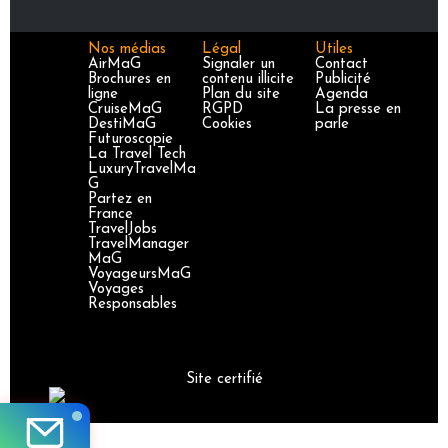
Nos médias
Légal
Utiles
AirMaG
Signaler un
Contact
Brochures en
contenu illicite
Publicité
ligne
Plan du site
Agenda
CruiseMaG
RGPD
La presse en
DestiMaG
Cookies
parle
Futuroscopie
La Travel Tech
LuxuryTravelMa
G
Partez en
France
TravelJobs
TravelManager
MaG
VoyageursMaG
Voyages
Responsables
Site certifié