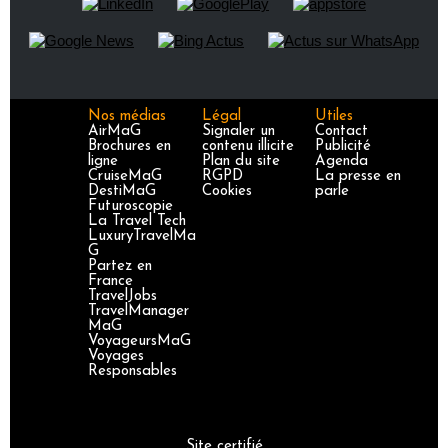
Nos médias
Légal
Utiles
AirMaG
Signaler un
Contact
Brochures en
contenu illicite
Publicité
ligne
Plan du site
Agenda
CruiseMaG
RGPD
La presse en
DestiMaG
Cookies
parle
Futuroscopie
La Travel Tech
LuxuryTravelMa
G
Partez en
France
TravelJobs
TravelManager
MaG
VoyageursMaG
Voyages
Responsables
Site certifié