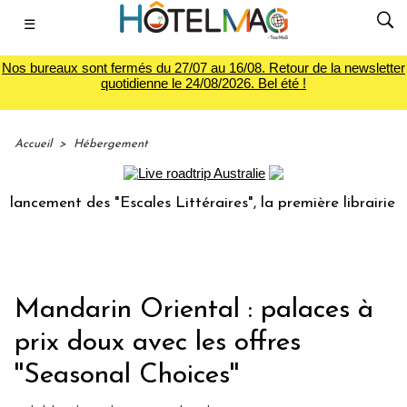
☰
Nos bureaux sont fermés du 27/07 au 16/08. Retour de la newsletter
quotidienne le 24/08/2026. Bel été !
Accueil
>
Hébergement
ement des "Escales Littéraires", la première librairie du vo
Mandarin Oriental : palaces à
prix doux avec les offres
''Seasonal Choices''