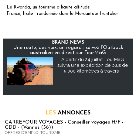
Le Rwanda, un tourisme à haute altitude
France, Italie : randonnée dans le Mercantour frontalier
BRAND NEWS
Une route, des voix, un regard : suivez l’Outback
australien en direct sur TourMaG
À partir du 24 juillet, TourMaG
suivra une expédition de plus de
5 000 kilomètres à travers...
LES
ANNONCES
CARREFOUR VOYAGES - Conseiller voyages H/F -
CDD - (Vannes (56))
OFFRES D'EMPLOI TOURISME