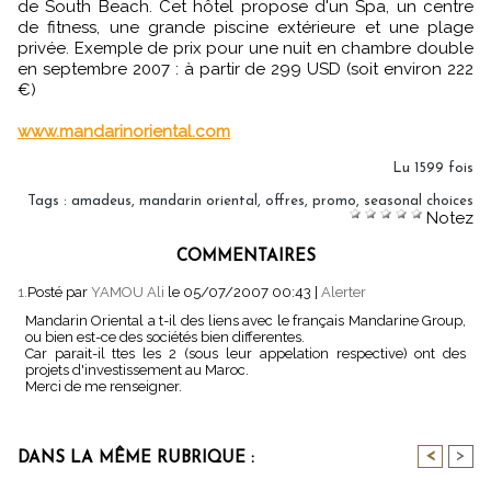
de South Beach. Cet hôtel propose d'un Spa, un centre
de fitness, une grande piscine extérieure et une plage
privée. Exemple de prix pour une nuit en chambre double
en septembre 2007 : à partir de 299 USD (soit environ 222
€)
www.mandarinoriental.com
Lu 1599 fois
Tags
:
amadeus
,
mandarin oriental
,
offres
,
promo
,
seasonal choices
Notez
COMMENTAIRES
1.
Posté par
YAMOU Ali
le 05/07/2007 00:43
|
Alerter
Mandarin Oriental a t-il des liens avec le français Mandarine Group,
ou bien est-ce des sociétés bien differentes.
Car parait-il ttes les 2 (sous leur appelation respective) ont des
projets d'investissement au Maroc.
Merci de me renseigner.
<
>
DANS LA MÊME RUBRIQUE :