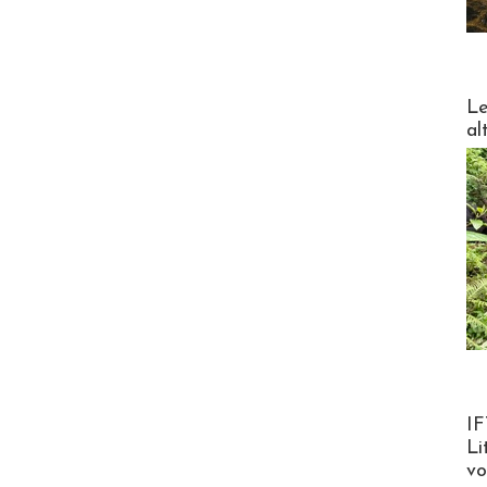
DESTI
Le
al
Product
IF
Li
v