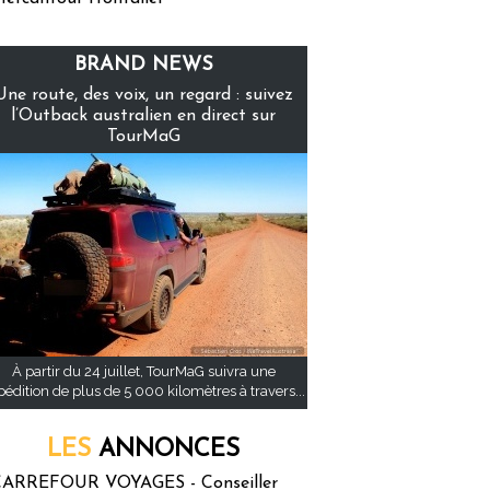
BRAND NEWS
Une route, des voix, un regard : suivez
l’Outback australien en direct sur
TourMaG
À partir du 24 juillet, TourMaG suivra une
pédition de plus de 5 000 kilomètres à travers...
LES
ANNONCES
ARREFOUR VOYAGES - Conseiller