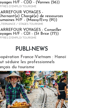
oyages H/F - CDD - (Vannes (56))
FFRES D'EMPLOI TOURISME
CARREFOUR VOYAGES -
lternant(e) Chargé(e) de ressources
umaines H/F - (Massy/Evry (91))
LTERNANCE / STAGES TOURISME
ARREFOUR VOYAGES - Conseiller
oyages H/F - CDI - (St Brice (77))
FFRES D'EMPLOI TOURISME
PUBLI-NEWS
ews
opération France-Vietnam : Hanoï
ut séduire les professionnels
ançais du tourisme