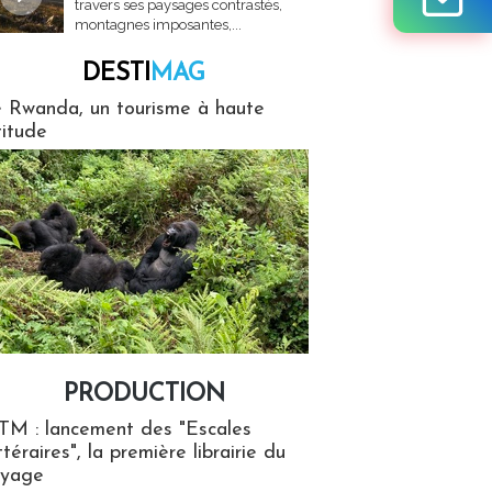
travers ses paysages contrastés,
montagnes imposantes,...
DESTI
MAG
MAG
 Rwanda, un tourisme à haute
titude
PRODUCTION
ion
TM : lancement des "Escales
ttéraires", la première librairie du
oyage