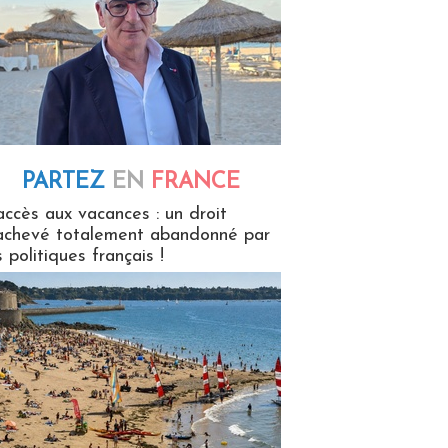
PARTEZ
EN
FRANCE
 en France
accès aux vacances : un droit
achevé totalement abandonné par
s politiques français !