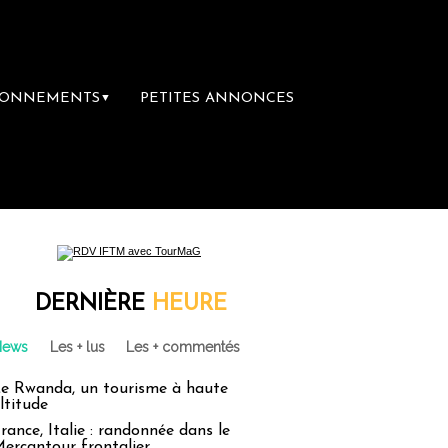
BONNEMENTS
PETITES ANNONCES
▼
L’accès aux vacances : un droit inachevé 
DERNIÈRE
HEURE
News
Les + lus
Les + commentés
e Rwanda, un tourisme à haute
ltitude
rance, Italie : randonnée dans le
ercantour frontalier