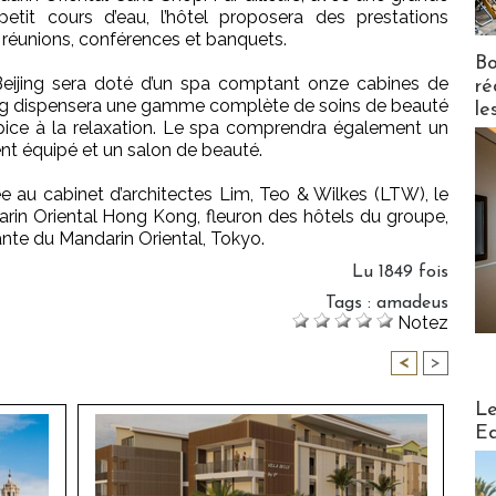
etit cours d’eau, l’hôtel proposera des prestations
 réunions, conférences et banquets.
Bo
 Beijing sera doté d’un spa comptant onze cabines de
ré
jing dispensera une gamme complète de soins de beauté
le
ice à la relaxation. Le spa comprendra également un
nt équipé et un salon de beauté.
ée au cabinet d’architectes Lim, Teo & Wilkes (LTW), le
rin Oriental Hong Kong, fleuron des hôtels du groupe,
ante du Mandarin Oriental, Tokyo.
Lu 1849 fois
Tags
:
amadeus
Notez
<
>
Distribu
Le
Ed