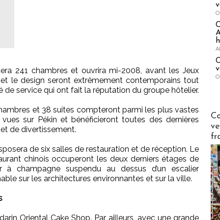
v
O
A
h
A
C
v
tera 241 chambres et ouvrira mi-2008, avant les Jeux
O
e et le design seront extrêmement contemporains tout
é de service qui ont fait la réputation du groupe hôtelier.
hambres et 38 suites compteront parmi les plus vastes
Publi-n
Co
ies vues sur Pékin et bénéficieront toutes des dernières
ve
et de divertissement.
fr
posera de six salles de restauration et de réception. Le
aurant chinois occuperont les deux derniers étages de
bar à champagne suspendu au dessus d’un escalier
le sur les architectures environnantes et sur la ville.
s
rin Oriental Cake Shop. Par ailleurs, avec une grande