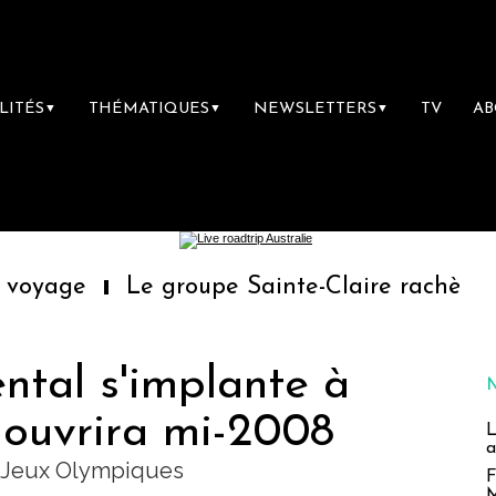
LITÉS
THÉMATIQUES
NEWSLETTERS
TV
A
▼
▼
▼
Le groupe Sainte-Claire rachète Eden Tour
ntal s'implante à
g ouvrira mi-2008
L
a
s Jeux Olympiques
F
M