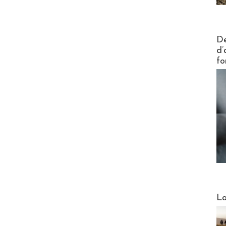
Actus V
De
d’
fo
Webinai
La