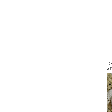
AirMa
Dr
e