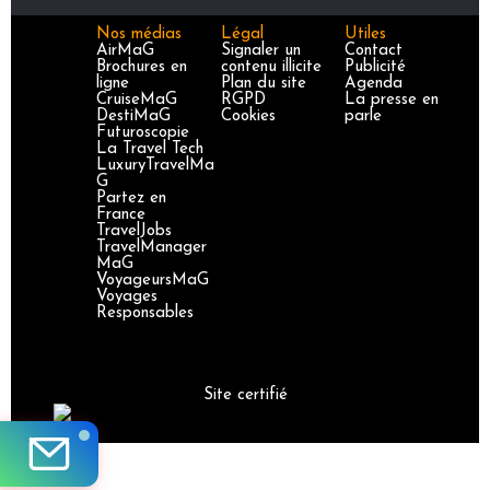
Nos médias
Légal
Utiles
AirMaG
Signaler un
Contact
Brochures en
contenu illicite
Publicité
ligne
Plan du site
Agenda
CruiseMaG
RGPD
La presse en
DestiMaG
Cookies
parle
Futuroscopie
La Travel Tech
LuxuryTravelMa
G
Partez en
France
TravelJobs
TravelManager
MaG
VoyageursMaG
Voyages
Responsables
Site certifié