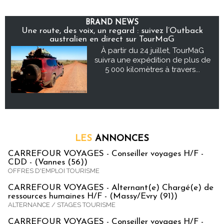
BRAND NEWS
Une route, des voix, un regard : suivez l’Outback
australien en direct sur TourMaG
À partir du 24 juillet, TourMaG
suivra une expédition de plus de
5 000 kilomètres à travers...
LES
ANNONCES
CARREFOUR VOYAGES - Conseiller voyages H/F -
CDD - (Vannes (56))
OFFRES D'EMPLOI TOURISME
CARREFOUR VOYAGES - Alternant(e) Chargé(e) de
ressources humaines H/F - (Massy/Evry (91))
ALTERNANCE / STAGES TOURISME
CARREFOUR VOYAGES - Conseiller voyages H/F -