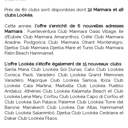
Près de 80 clubs sont disponibles dont
32 Marmara et 48
clubs Lookéa.
Cette année,
l'offre s'enrichit de 6 nouvelles adresses
Marmara
: Fuerteventura Club Marmara Oasis Village, île
d’Eubée Club Marmara Amarynthos, Crête Club Marmara
Ariadne, Podgorica Club Marmara Otrant Monténégro,
Djerba Club Marmara Djerba Mare et Tunis Club Marmara
Palm Beach Hammamet.
L'offre Lookéa s'étoffe également de 15 nouveaux clubs
:
Santa Maria Club Lookéa Sol Dunas, Calvi Club Lookéa
Corsica Paoli, Varadéro Club Lookéa Grand Memories
Varadéro, Majorque Club Lookéa Samoa, Ibiza Club
Lookéa Cala Martina, Marbella Club Lookéa Pueblo
Andaluz, Athènes Club Lookéa Kalamata Beach et Club
Lookéa Lena Mary, Corfou Club Lookéa Capo di Corfou et
Club Lookéa Sun Palace, Palerme Club Lookéa Torre del
Barone, Marrakech Club Lookéa Dar Atlas, Hammamet
Club Lookéa Salammbô, Djerba Club Lookéa Cedriana et
Dakar Club Lookéa Filaos.