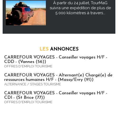
À partir du 24 juillet, TourMaG
suivra une expédition de plus de
5 000 kilomètres à travers...
LES
ANNONCES
CARREFOUR VOYAGES - Conseiller voyages H/F -
CDD - (Vannes (56))
OFFRES D'EMPLOI TOURISME
CARREFOUR VOYAGES - Alternant(e) Chargé(e) de
ressources humaines H/F - (Massy/Evry (91))
ALTERNANCE / STAGES TOURISME
CARREFOUR VOYAGES - Conseiller voyages H/F -
CDI - (St Brice (77))
OFFRES D'EMPLOI TOURISME