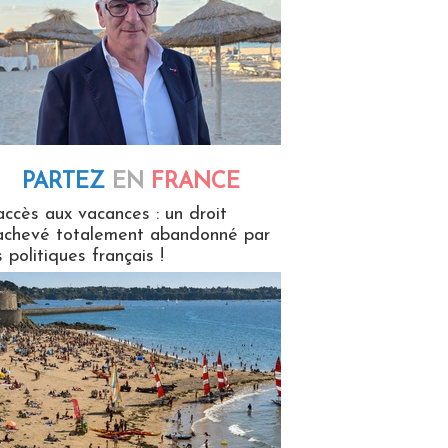
PARTEZ
EN
FRANCE
 en France
accès aux vacances : un droit
achevé totalement abandonné par
s politiques français !