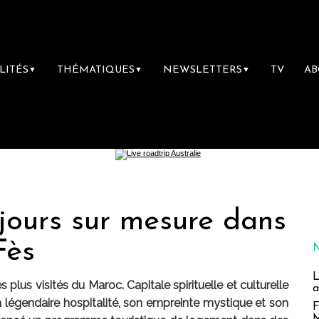
LITÉS
THÉMATIQUES
NEWSLETTERS
TV
A
▼
▼
▼
jours sur mesure dans
Fès
L
s plus visités du Maroc. Capitale spirituelle et culturelle
a
 légendaire hospitalité, son empreinte mystique et son
F
M