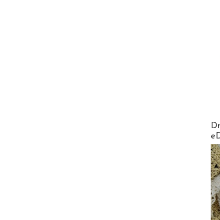
AirMa
Dr
e