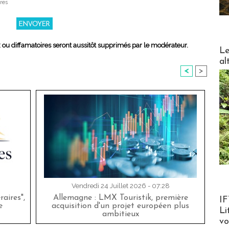
res
x ou diffamatoires seront aussitôt supprimés par le modérateur.
DESTI
Le
al
<
>
Vendredi 24 Juillet 2026 - 07:28
Product
aires",
Allemagne : LMX Touristik, première
IF
e
acquisition d'un projet européen plus
Li
ambitieux
v