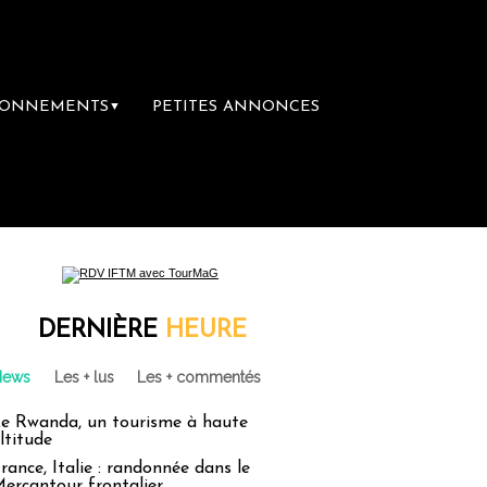
BONNEMENTS
PETITES ANNONCES
▼
DERNIÈRE
HEURE
News
Les + lus
Les + commentés
e Rwanda, un tourisme à haute
ltitude
rance, Italie : randonnée dans le
ercantour frontalier