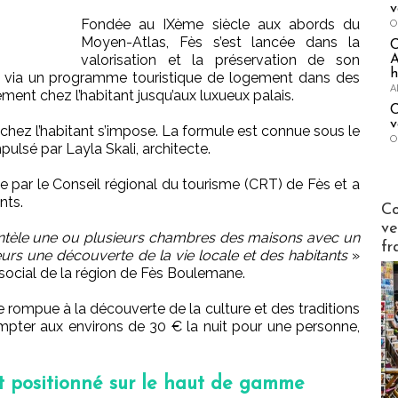
v
Fondée au IXème siècle aux abords du
O
Moyen-Atlas, Fès s’est lancée dans la
valorisation et la préservation de son
A
h
on, via un programme touristique de logement dans des
A
ment chez l’habitant jusqu’aux luxueux palais.
C
v
 chez l’habitant s’impose. La formule est connue sous le
O
ulsé par Layla Skali, architecte.
ce par le Conseil régional du tourisme (CRT) de Fès et a
nts.
Publi-n
Co
ve
lientèle une ou plusieurs chambres des maisons avec un
fr
urs une découverte de la vie locale et des habitants
»
ocial de la région de Fès Boulemane.
e rompue à la découverte de la culture et des traditions
 Compter aux environs de 30 € la nuit pour une personne,
t positionné sur le haut de gamme