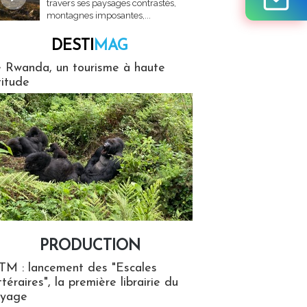
travers ses paysages contrastés,
montagnes imposantes,...
DESTI
MAG
MAG
 Rwanda, un tourisme à haute
titude
PRODUCTION
ion
TM : lancement des "Escales
ttéraires", la première librairie du
oyage