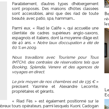
Parallèlement, d’autres types d’hébergement
sont proposés. Des maisons d’hôtes classées
sont accessibles, ainsi que des riad de toute
Bo
beauté, avec patio, spa, hammam...
ré
le
Parmi eux, « Riad le Calife », qui accueille une
clientèle de cadres supérieurs anglo-saxons,
espagnols et italiens, dont la moyenne d’âge est
de 40 ans. «
Notre taux d’occupation a été de
60 % en 2009.
Nous travaillons avec Tourisme pour Tous
(MTCH), des centrales de réservations tels que
Booking, Splendia, Venere et des agences de
voyages en direct.
Le prix moyen de nos chambres est de 135 €
»
précisent Yasmine et Alexandre Lecomte,
Distribu
Le
propriétaires et gérants.
Ed
« Riad Fès » est également positionné sur le
breux tours opérateurs, parmi lesquels Kuoni, Cadogan