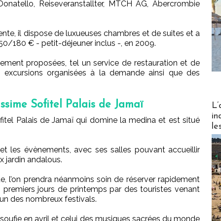
, Donatello, Reiseveranstallter, MTCH AG, Abercrombie
tente, il dispose de luxueuses chambres et de suites et a
50/180 € - petit-déjeuner inclus -, en 2009.
ement proposées, tel un service de restauration et de
es excursions organisées à la demande ainsi que des
Partez
issime Sofitel Palais de Jamaï
L’
in
fitel Palais de Jamaï qui domine la medina et est situé
le
s et les évènements, avec ses salles pouvant accueillir
x jardin andalous.
te, l’on prendra néanmoins soin de réserver rapidement
les premiers jours de printemps par des touristes venant
 l’un des nombreux festivals.
soufie en avril et celui des musiques sacrées du monde