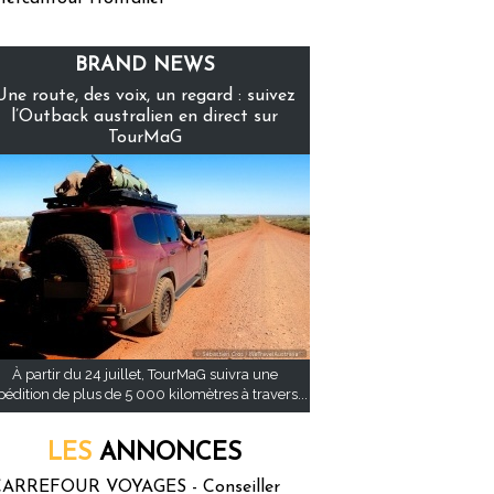
BRAND NEWS
Une route, des voix, un regard : suivez
l’Outback australien en direct sur
TourMaG
À partir du 24 juillet, TourMaG suivra une
pédition de plus de 5 000 kilomètres à travers...
LES
ANNONCES
ARREFOUR VOYAGES - Conseiller