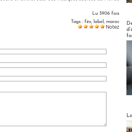
Lu 3906 fois
Actus V
Tags
:
fès
,
label
,
maroc
De
Notez
d’
fo
Webinai
La