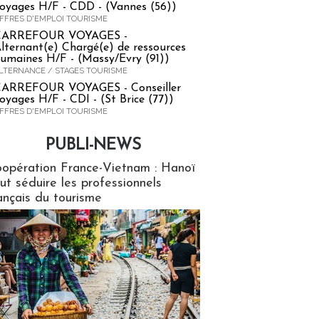
oyages H/F - CDD - (Vannes (56))
FFRES D'EMPLOI TOURISME
CARREFOUR VOYAGES -
lternant(e) Chargé(e) de ressources
umaines H/F - (Massy/Evry (91))
LTERNANCE / STAGES TOURISME
ARREFOUR VOYAGES - Conseiller
oyages H/F - CDI - (St Brice (77))
FFRES D'EMPLOI TOURISME
PUBLI-NEWS
ews
opération France-Vietnam : Hanoï
ut séduire les professionnels
ançais du tourisme