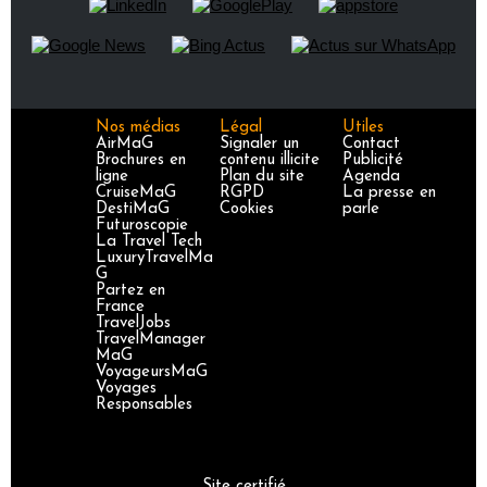
Nos médias
Légal
Utiles
AirMaG
Signaler un
Contact
Brochures en
contenu illicite
Publicité
ligne
Plan du site
Agenda
CruiseMaG
RGPD
La presse en
DestiMaG
Cookies
parle
Futuroscopie
La Travel Tech
LuxuryTravelMa
G
Partez en
France
TravelJobs
TravelManager
MaG
VoyageursMaG
Voyages
Responsables
Site certifié