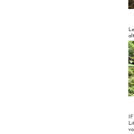
DESTI
Le
al
Product
IF
Li
v