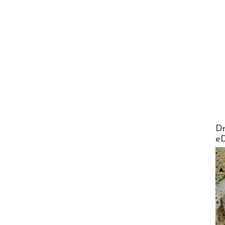
AirMa
Dr
e