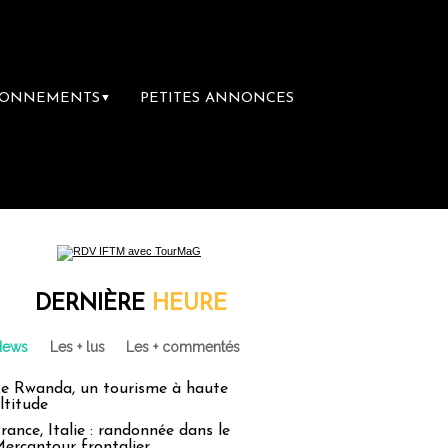
BONNEMENTS
PETITES ANNONCES
▼
emière librairie du voyage
Le groupe Sain
DERNIÈRE
HEURE
News
Les + lus
Les + commentés
e Rwanda, un tourisme à haute
ltitude
rance, Italie : randonnée dans le
ercantour frontalier