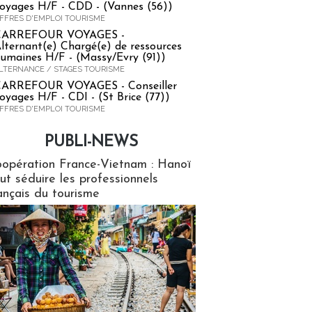
oyages H/F - CDD - (Vannes (56))
FFRES D'EMPLOI TOURISME
CARREFOUR VOYAGES -
lternant(e) Chargé(e) de ressources
umaines H/F - (Massy/Evry (91))
LTERNANCE / STAGES TOURISME
ARREFOUR VOYAGES - Conseiller
oyages H/F - CDI - (St Brice (77))
FFRES D'EMPLOI TOURISME
PUBLI-NEWS
ews
opération France-Vietnam : Hanoï
ut séduire les professionnels
ançais du tourisme