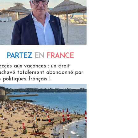
PARTEZ
EN
FRANCE
 en France
accès aux vacances : un droit
achevé totalement abandonné par
s politiques français !