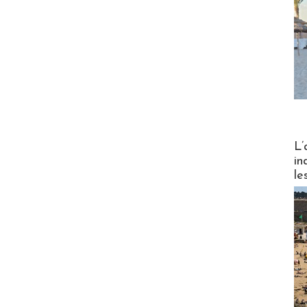
Partez
L’
in
le