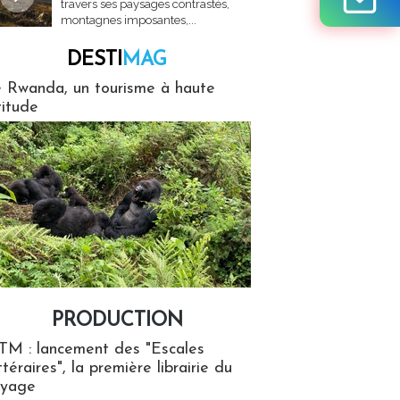
travers ses paysages contrastés,
montagnes imposantes,...
DESTI
MAG
MAG
 Rwanda, un tourisme à haute
titude
PRODUCTION
ion
TM : lancement des "Escales
ttéraires", la première librairie du
oyage