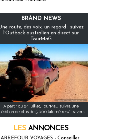
BRAND NEWS
Une route, des voix, un regard : suivez
l’Outback australien en direct sur
TourMaG
À partir du 24 juillet, TourMaG suivra une
pédition de plus de 5 000 kilomètres à travers...
LES
ANNONCES
ARREFOUR VOYAGES - Conseiller