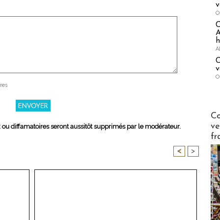
v
O
A
h
A
C
v
O
res
Publi-n
Co
ve
x ou diffamatoires seront aussitôt supprimés par le modérateur.
fr
<
>