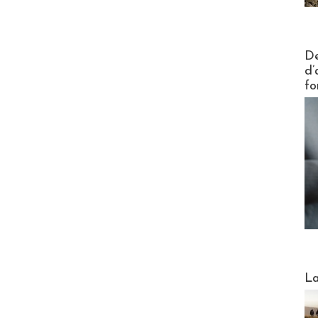
Actus V
De
d’
fo
Webinai
La