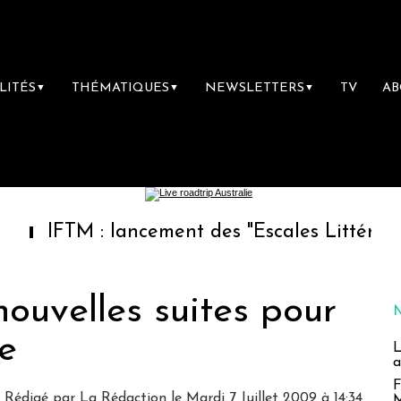
LITÉS
THÉMATIQUES
NEWSLETTERS
TV
A
▼
▼
▼
M : lancement des "Escales Littéraires", la pr
nouvelles suites pour
e
L
a
F
Rédigé par
La Rédaction
le Mardi 7 Juillet 2009 à 14:34
M