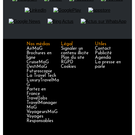
Nos médias
Légal
Utiles
AirMaG
Signaler un
Contact
Brochures en
contenu illicite
Publicité
ligne
Plan du site
Agenda
CruiseMaG
RGPD
La presse en
DestiMaG
Cookies
parle
Futuroscopie
La Travel Tech
LuxuryTravelMa
G
Partez en
France
TravelJobs
TravelManager
MaG
VoyageursMaG
Voyages
Responsables