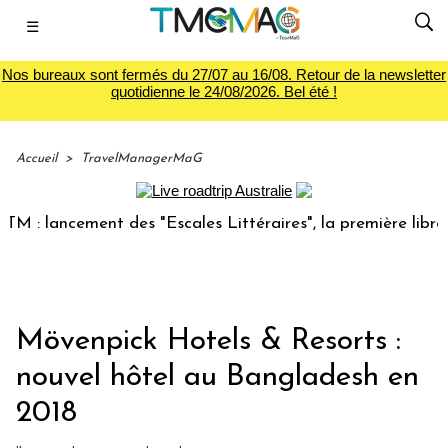
☰
Nos bureaux sont fermés du 27/07 au 16/08. Retour de la newsletter
quotidienne le 24/08/2026. Bel été !
Accueil
>
TravelManagerMaG
 lancement des "Escales Littéraires", la première librairie 
Mövenpick Hotels & Resorts :
nouvel hôtel au Bangladesh en
2018