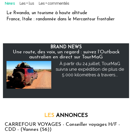
News
Les + lus
Les + commentés
Le Rwanda, un tourisme à haute altitude
France, Italie : randonnée dans le Mercantour frontalier
BRAND NEWS
Une route, des voix, un regard : suivez l’Outback
australien en direct sur TourMaG
À partir du 24 juillet, TourMaG
suivra une expédition de plus de
5 000 kilomètres à travers...
LES
ANNONCES
CARREFOUR VOYAGES - Conseiller voyages H/F -
CDD - (Vannes (56))