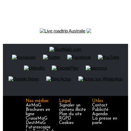
Nos médias
Légal
Utiles
AirMaG
Signaler un
Contact
Brochures en
contenu illicite
Publicité
ligne
Plan du site
Agenda
CruiseMaG
RGPD
La presse en
DestiMaG
Cookies
parle
Futuroscopie