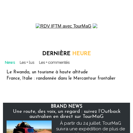
DERNIÈRE
HEURE
News
Les + lus
Les + commentés
Le Rwanda, un tourisme à haute altitude
France, Italie : randonnée dans le Mercantour frontalier
BRAND NEWS
Une route, des voix, un regard : suivez l’Outback
australien en direct sur TourMaG
À partir du 24 juillet, TourMaG
suivra une expédition de plus de