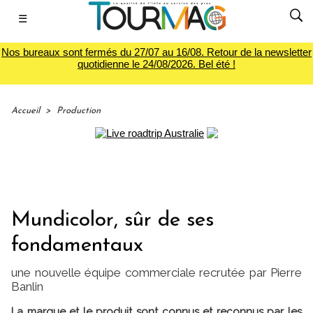
☰
Nos bureaux sont fermés du 27/07 au 16/08. Retour de la newsletter
quotidienne le 24/08/2026. Bel été !
Accueil
>
Production
Mundicolor, sûr de ses
fondamentaux
une nouvelle équipe commerciale recrutée par Pierre
Banlin
La marque et le produit sont connus et reconnus par les