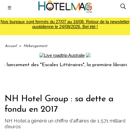
☰
Nos bureaux sont fermés du 27/07 au 16/08. Retour de la newsletter
quotidienne le 24/08/2026. Bel été !
Accueil
>
Hébergement
cement des "Escales Littéraires", la première librairie du v
NH Hotel Group : sa dette a
fondu en 2017
NH Hotel a généré un chiffre d'affaires de 1,571 milliard
d'euros