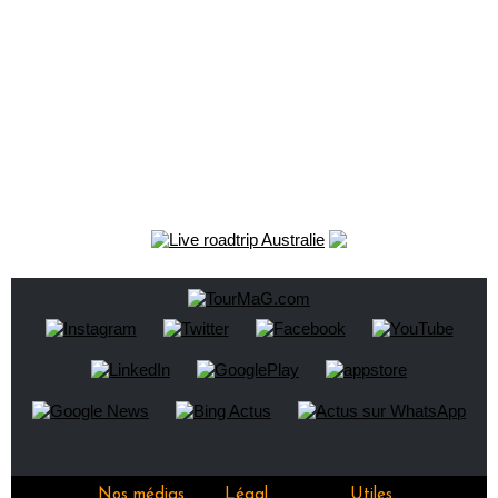
Nos médias
Légal
Utiles