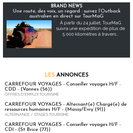
BRAND NEWS
Une route, des voix, un regard : suivez l’Outback
australien en direct sur TourMaG
À partir du 24 juillet, TourMaG
suivra une expédition de plus de
5 000 kilomètres à travers...
LES
ANNONCES
CARREFOUR VOYAGES - Conseiller voyages H/F -
CDD - (Vannes (56))
OFFRES D'EMPLOI TOURISME
CARREFOUR VOYAGES - Alternant(e) Chargé(e) de
ressources humaines H/F - (Massy/Evry (91))
ALTERNANCE / STAGES TOURISME
CARREFOUR VOYAGES - Conseiller voyages H/F -
CDI - (St Brice (77))