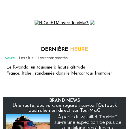
DERNIÈRE
HEURE
News
Les + lus
Les + commentés
Le Rwanda, un tourisme à haute altitude
France, Italie : randonnée dans le Mercantour frontalier
BRAND NEWS
Une route, des voix, un regard : suivez l’Outback
australien en direct sur TourMaG
À partir du 24 juillet, TourMaG
suivra une expédition de plus de
5 000 kilomètres à travers...