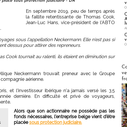
placé sous protection judiciaire - DR
v
O
En septembre 2019, peu de temps après
la faillite retentissante de Thomas Cook,
A
Jean-Luc Hans, vice-président de l'ABTO
h
.
A
C
oyages sous l'appellation Neckermann. Elle n'est pas si
v
nt dessus pour attirer des repreneurs.
O
Cook tournait au ralenti, ils étaient en diminution sur
Publi-n
Co
ve
dyllique Neckermann trouvait preneur avec le Groupe
fr
compagnie aérienne.
ris, et l'investisseur ibérique n'a jamais versé les 3,5
année dernière. En difficulté et privé de voyageurs,
ente.
Alors que son actionnaire ne possède pas les
fonds nécessaires, l'entreprise belge vient d'être
s
placée
sous protection judiciaire.