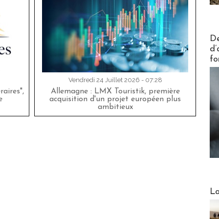
Actus V
De
d’
fo
Vendredi 24 Juillet 2026 - 07:28
aires",
Allemagne : LMX Touristik, première
e
acquisition d'un projet européen plus
ambitieux
Webinai
La