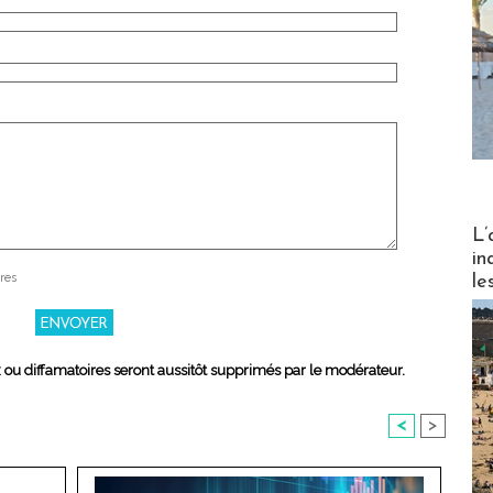
Partez
L’
in
res
le
x ou diffamatoires seront aussitôt supprimés par le modérateur.
<
>