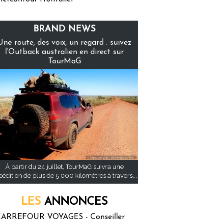
BRAND NEWS
Une route, des voix, un regard : suivez
l’Outback australien en direct sur
TourMaG
À partir du 24 juillet, TourMaG suivra une
pédition de plus de 5 000 kilomètres à travers...
LES
ANNONCES
ARREFOUR VOYAGES - Conseiller