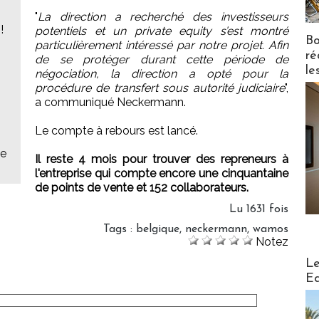
"
La direction a recherché des investisseurs
!
potentiels et un private equity s’est montré
Bo
particulièrement intéressé par notre projet. Afin
ré
de se protéger durant cette période de
le
négociation, la direction a opté pour la
procédure de transfert sous autorité judiciaire
",
a communiqué Neckermann.
Le compte à rebours est lancé.
ie
Il reste 4 mois pour trouver des repreneurs à
l'entreprise qui compte encore une cinquantaine
de points de vente et 152 collaborateurs.
Lu 1631 fois
Tags
:
belgique
,
neckermann
,
wamos
Notez
Distribu
Le
Ed