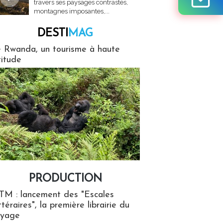
travers ses paysages contrastés,
montagnes imposantes,...
DESTI
MAG
MAG
 Rwanda, un tourisme à haute
titude
PRODUCTION
ion
TM : lancement des "Escales
ttéraires", la première librairie du
oyage