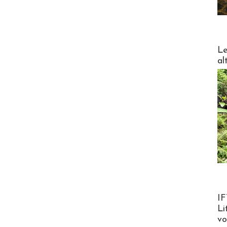
DESTI
Le
al
Product
IF
Li
v