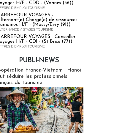
oyages H/F - CDD - (Vannes (56))
FFRES D'EMPLOI TOURISME
CARREFOUR VOYAGES -
lternant(e) Chargé(e) de ressources
umaines H/F - (Massy/Evry (91))
LTERNANCE / STAGES TOURISME
ARREFOUR VOYAGES - Conseiller
oyages H/F - CDI - (St Brice (77))
FFRES D'EMPLOI TOURISME
PUBLI-NEWS
ews
opération France-Vietnam : Hanoï
ut séduire les professionnels
ançais du tourisme