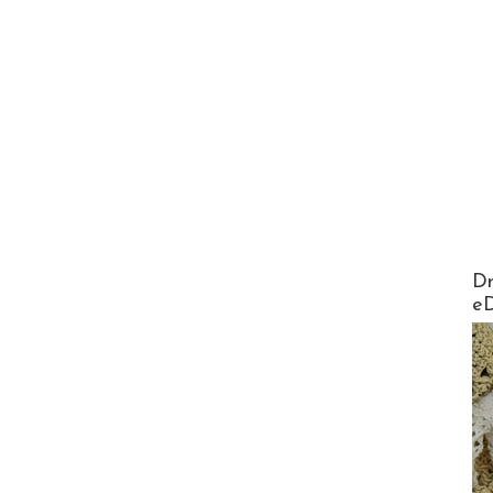
AirMa
Dr
e