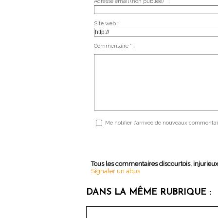
Adresse email (non publiée) * :
Site web :
Commentaire * :
Me notifier l'arrivée de nouveaux commentai
Tous les commentaires discourtois, injurieu
Signaler un abus
DANS LA MÊME RUBRIQUE :