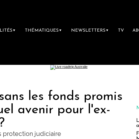
LITÉS
THÉMATIQUES
NEWSLETTERS
TV
A
▼
▼
▼
sans les fonds promis
l avenir pour l'ex-
?
L
a
protection judiciaire
F
M