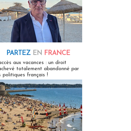
PARTEZ
EN
FRANCE
 en France
accès aux vacances : un droit
achevé totalement abandonné par
s politiques français !