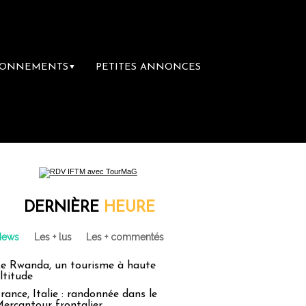
BONNEMENTS
PETITES ANNONCES
▼
DERNIÈRE
HEURE
News
Les + lus
Les + commentés
e Rwanda, un tourisme à haute
ltitude
rance, Italie : randonnée dans le
ercantour frontalier