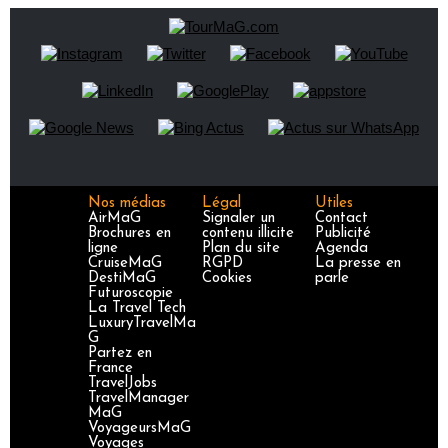
Nos médias
Légal
Utiles
AirMaG
Signaler un
Contact
Brochures en
contenu illicite
Publicité
ligne
Plan du site
Agenda
CruiseMaG
RGPD
La presse en
DestiMaG
Cookies
parle
Futuroscopie
La Travel Tech
LuxuryTravelMa
G
Partez en
France
TravelJobs
TravelManager
MaG
VoyageursMaG
Voyages