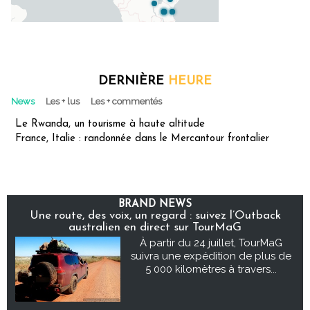
DERNIÈRE
HEURE
News
Les + lus
Les + commentés
Le Rwanda, un tourisme à haute altitude
France, Italie : randonnée dans le Mercantour frontalier
BRAND NEWS
Une route, des voix, un regard : suivez l’Outback
australien en direct sur TourMaG
À partir du 24 juillet, TourMaG
suivra une expédition de plus de
5 000 kilomètres à travers...