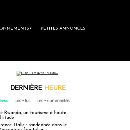
BONNEMENTS
PETITES ANNONCES
▼
ère librairie du voyage
Le groupe Sainte-
DERNIÈRE
HEURE
News
Les + lus
Les + commentés
e Rwanda, un tourisme à haute
ltitude
rance, Italie : randonnée dans le
ercantour frontalier