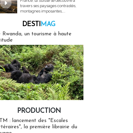
France, la Suisse se découvre à
travers ses paysages contrastés,
montagnes imposantes,...
DESTI
MAG
MAG
 Rwanda, un tourisme à haute
titude
PRODUCTION
ion
TM : lancement des "Escales
ttéraires", la première librairie du