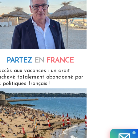
PARTEZ
EN
FRANCE
 en France
accès aux vacances : un droit
achevé totalement abandonné par
s politiques français !