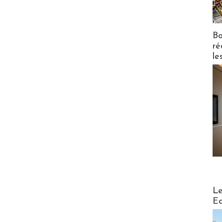
Bo
ré
le
Distribu
Le
Ed