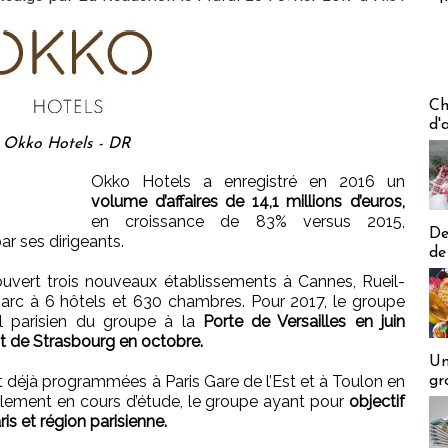
Les off
Ch
d'
Okko Hotels - DR
Okko Hotels a enregistré en 2016 un
volume d’affaires de 14,1 millions d’euros,
en croissance de 83% versus 2015,
De
ar ses dirigeants.
de
uvert trois nouveaux établissements à Cannes, Rueil-
arc à 6 hôtels et 630 chambres. Pour 2017, le groupe
el parisien du groupe à la
Porte de Versailles en juin
nt de Strasbourg en octobre.
Un
t déjà programmées à Paris Gare de l’Est et à Toulon en
gr
lement en cours d’étude, le groupe ayant pour
objectif
ris et région parisienne.