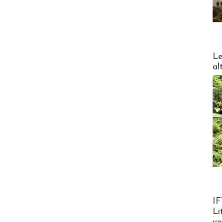
DESTI
Le
al
Product
IF
Li