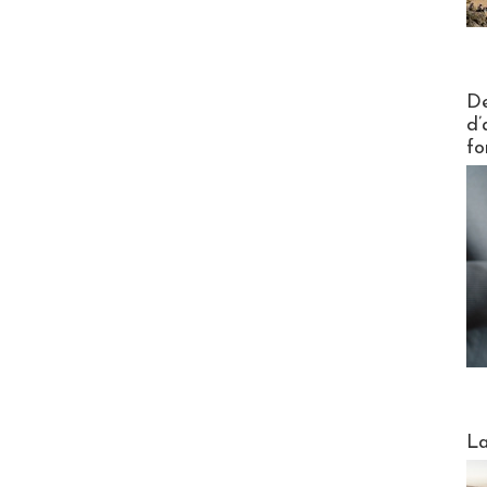
Actus V
De
d’
fo
Webinai
La