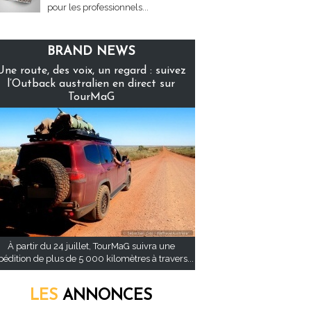
pour les professionnels...
BRAND NEWS
Une route, des voix, un regard : suivez
l’Outback australien en direct sur
TourMaG
À partir du 24 juillet, TourMaG suivra une
pédition de plus de 5 000 kilomètres à travers...
LES
ANNONCES