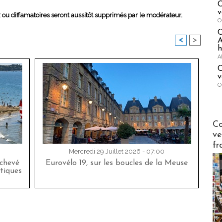
C
v
x ou diffamatoires seront aussitôt supprimés par le modérateur.
O
<
>
A
h
A
C
v
O
Publi-n
Co
ve
fr
Mercredi 29 Juillet 2026 - 07:00
achevé
Eurovélo 19, sur les boucles de la Meuse
tiques