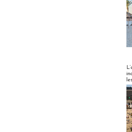
Partez
L’
in
le