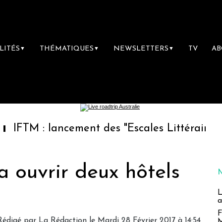
LITÉS
THÉMATIQUES
NEWSLETTERS
TV
A
▼
▼
▼
 lancement des "Escales Littéraires", la premi
 ouvrir deux hôtels
L
a
F
Rédigé par
La Rédaction
le Mardi 28 Février 2017 à 14:54
M