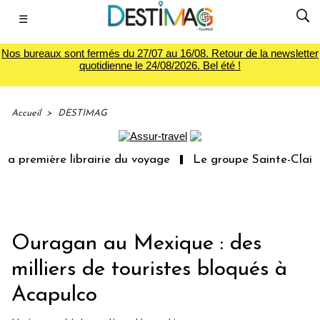
☰
Nos bureaux sont fermés du 27/07 au 16/08. Retour de la newsletter
quotidienne le 24/08/2026. Bel été !
Accueil
>
DESTIMAG
a première librairie du voyage
Le groupe Sainte-Claire 
Ouragan au Mexique : des
milliers de touristes bloqués à
Acapulco