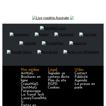
Nos médias
Légal
Utiles
AirMaG
Signaler un
Contact
Brochures en
contenu illicite
Publicité
ligne
Plan du site
Agenda
CruiseMaG
RGPD
La presse en
DestiMaG
Cookies
parle
Futuroscopie
La Travel Tech
LuxuryTravelMa
G
Partez en