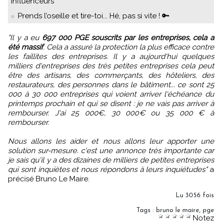
influenceurs
Prends l’oseille et tire-toi... Hé, pas si vite ! 🔑
"Il y a eu
697 000 PGE souscrits par les entreprises, cela a
été massif
. Cela a assuré la protection la plus efficace contre
les faillites des entreprises. Il y a aujourd'hui quelques
milliers d'entreprises des très petites entreprises cela peut
être des artisans, des commerçants, des hôteliers, des
restaurateurs, des personnes dans le bâtiment... ce sont 25
000 à 30 000 entreprises qui voient arriver l'échéance du
printemps prochain et qui se disent : je ne vais pas arriver à
rembourser. J'ai 25 000€, 30 000€ ou 35 000 € à
rembourser.
Nous allons les aider et nous allons leur apporter une
solution sur-mesure. c'est une annonce très importante car
je sais qu'il y a des dizaines de milliers de petites entreprises
qui sont inquiètes et nous répondons à leurs inquiétudes"
a
précisé Bruno Le Maire.
Lu 3056 fois
Tags
:
bruno le maire
,
pge
Notez