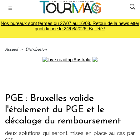
☰
Nos bureaux sont fermés du 27/07 au 16/08. Retour de la newsletter
quotidienne le 24/08/2026. Bel été !
Accueil
>
Distribution
PGE : Bruxelles valide
l'étalement du PGE et le
décalage du remboursement
deux solutions qui seront mises en place au cas par
cas