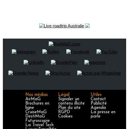
Nos médias
Légal
Utiles
AirMaG
Signaler un
Contact
Brochures en
contenu illicite
Publicité
ligne
Plan du site
Agenda
CruiseMaG
RGPD
La presse en
DestiMaG
Cookies
parle
Futuroscopie
La Travel Tech