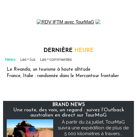
DERNIÈRE
HEURE
News
Les + lus
Les + commentés
Le Rwanda, un tourisme à haute altitude
France, Italie : randonnée dans le Mercantour frontalier
BRAND NEWS
Une route, des voix, un regard : suivez l’Outback
australien en direct sur TourMaG
À partir du 24 juillet, TourMaG
suivra une expédition de plus de
5 000 kilomètres à travers...