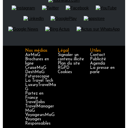
Nos médias
Légal
Utiles
AirMaG
Signaler un
Contact
Brochures en
contenu illicite
Publicité
ligne
Plan du site
Agenda
CruiseMaG
RGPD
La presse en
DestiMaG
Cookies
parle
Futuroscopie
La Travel Tech
LuxuryTravelMa
G
Partez en
France
TravelJobs
TravelManager
MaG
VoyageursMaG
Voyages
Responsables