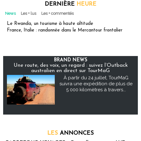
DERNIÈRE
HEURE
News
Les + lus
Les + commentés
Le Rwanda, un tourisme à haute altitude
France, Italie : randonnée dans le Mercantour frontalier
BRAND NEWS
Une route, des voix, un regard : suivez l’Outback
australien en direct sur TourMaG
À partir du 24 juillet, TourMaG
suivra une expédition de plus de
5 000 kilomètres à travers...
LES
ANNONCES