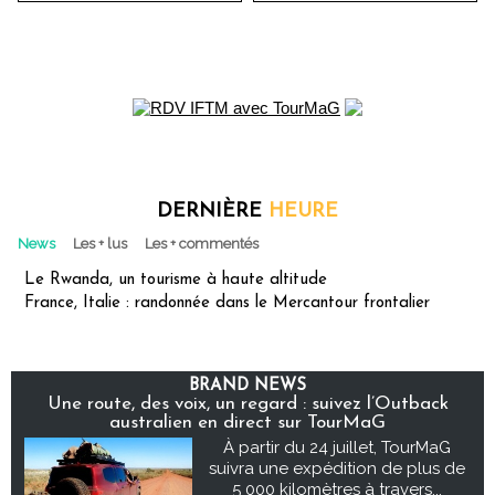
DERNIÈRE
HEURE
News
Les + lus
Les + commentés
Le Rwanda, un tourisme à haute altitude
France, Italie : randonnée dans le Mercantour frontalier
BRAND NEWS
Une route, des voix, un regard : suivez l’Outback
australien en direct sur TourMaG
À partir du 24 juillet, TourMaG
suivra une expédition de plus de
5 000 kilomètres à travers...