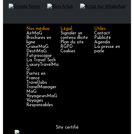
Nos médias
Légal
Utiles
AirMaG
Signaler un
Contact
Brochures en
contenu illicite
Publicité
ligne
Plan du site
Agenda
CruiseMaG
RGPD
La presse en
DestiMaG
Cookies
parle
Futuroscopie
La Travel Tech
LuxuryTravelMa
G
Partez en
France
TravelJobs
TravelManager
MaG
VoyageursMaG
Voyages
Responsables
Site certifié