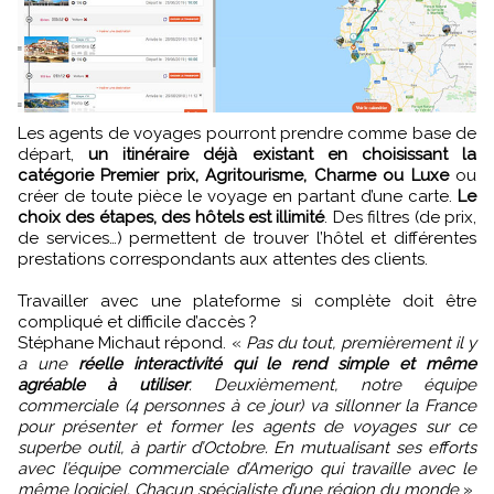
Les agents de voyages pourront prendre comme base de
départ,
un itinéraire déjà existant en choisissant la
catégorie Premier prix, Agritourisme, Charme ou Luxe
ou
créer de toute pièce le voyage en partant d’une carte.
Le
choix des étapes, des hôtels est illimité
. Des filtres (de prix,
de services…) permettent de trouver l’hôtel et différentes
prestations correspondants aux attentes des clients.
Travailler avec une plateforme si complète doit être
compliqué et difficile d’accès ?
Stéphane Michaut répond. «
Pas du tout, premièrement il y
a une
réelle interactivité qui le rend simple et même
agréable à utiliser
. Deuxièmement, notre équipe
commerciale (4 personnes à ce jour) va sillonner la France
pour présenter et former les agents de voyages sur ce
superbe outil, à partir d’Octobre. En mutualisant ses efforts
avec l’équipe commerciale d’Amerigo qui travaille avec le
même logiciel. Chacun spécialiste d’une région du monde
»