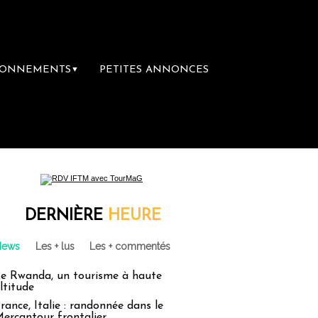
BONNEMENTS
PETITES ANNONCES
▼
DERNIÈRE
HEURE
News
Les + lus
Les + commentés
e Rwanda, un tourisme à haute
ltitude
rance, Italie : randonnée dans le
ercantour frontalier