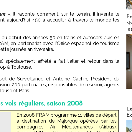
nt ».
Il raconte comment, sur le terrain, il invente le
Bo
nt aujourd'hui 450 à accueillir à travers le monde les
ré
le
 au début des années 50 en trains et autocars puis en
RAM, en partenariat avec l'Office espagnol de tourisme
cette journée anniversaire.
 spécialement affrété a fait l'aller et retour dans la
top à Toulouse.
il de Surveillance et Antoine Cachin, Président du
casion, 200 partenaires, responsables de réseaux, agents
ouse et Paris.
s vols réguliers, saison 2008
Distribu
Le
En 2008 FRAM programme 11 villes de départ
Ed
à destination de Majorque opérées par les
compagnies Air Méditerranées (Airbus),