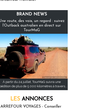
BRAND NEWS
Une route, des voix, un regard : suivez
l’Outback australien en direct sur
TourMaG
À partir du 24 juillet, TourMaG suivra une
pédition de plus de 5 000 kilomètres à travers...
LES
ANNONCES
ARREFOUR VOYAGES - Conseiller