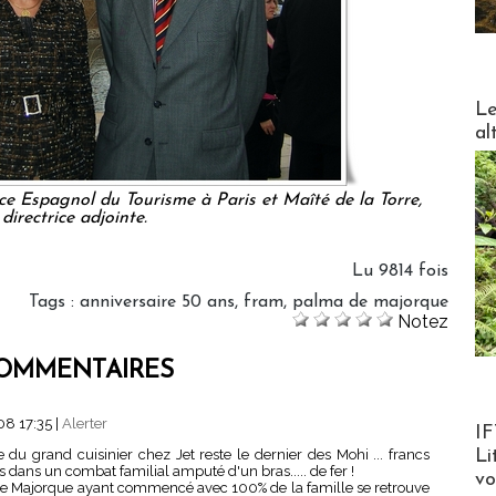
DESTI
Le
al
fice Espagnol du Tourisme à Paris et Maîté de la Torre,
directrice adjointe.
Lu 9814 fois
Tags
:
anniversaire 50 ans
,
fram
,
palma de majorque
Notez
OMMENTAIRES
08 17:35
|
Alerter
Product
IF
u grand cuisinier chez Jet reste le dernier des Mohi ... francs
Li
rs dans un combat familial amputé d'un bras..... de fer !
v
 Majorque ayant commencé avec 100% de la famille se retrouve