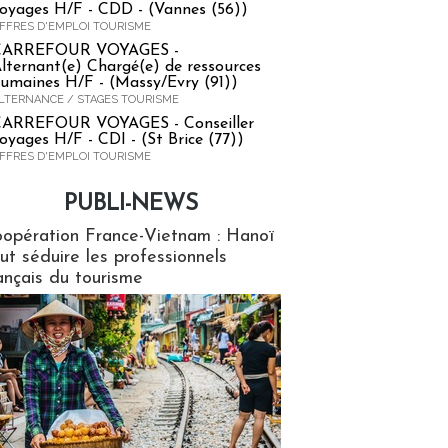
oyages H/F - CDD - (Vannes (56))
FFRES D'EMPLOI TOURISME
CARREFOUR VOYAGES -
lternant(e) Chargé(e) de ressources
umaines H/F - (Massy/Evry (91))
LTERNANCE / STAGES TOURISME
ARREFOUR VOYAGES - Conseiller
oyages H/F - CDI - (St Brice (77))
FFRES D'EMPLOI TOURISME
PUBLI-NEWS
ews
opération France-Vietnam : Hanoï
ut séduire les professionnels
ançais du tourisme