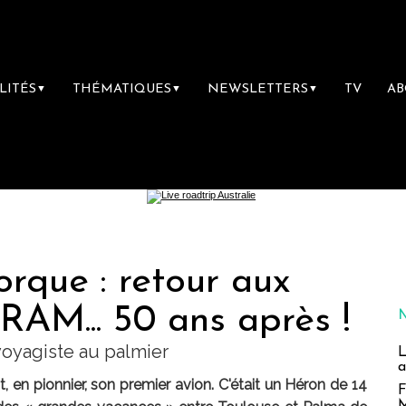
LITÉS
THÉMATIQUES
NEWSLETTERS
TV
A
▼
▼
▼
rque : retour aux
RAM... 50 ans après !
voyagiste au palmier
L
a
t, en pionnier, son premier avion. C'était un Héron de 14
F
M