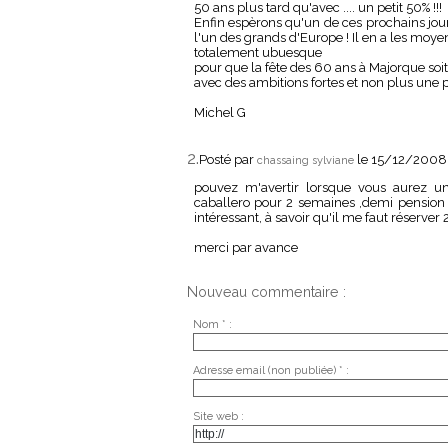
50 ans plus tard qu'avec .... un petit 50% !!!
Enfin espèrons qu'un de ces prochains j
l'un des grands d'Europe ! Il en a les moyens
totalement ubuesque
pour que la fête des 60 ans à Majorque soi
avec des ambitions fortes et non plus une pr
Michel G
2.
Posté par
le 15/12/2008
chassaing sylviane
pouvez m'avertir lorsque vous aurez un
caballero pour 2 semaines ,demi pension pou
intéressant, à savoir qu'il me faut réserver 2
merci par avance
Nouveau commentaire :
Nom * :
Adresse email (non publiée) * :
Site web :