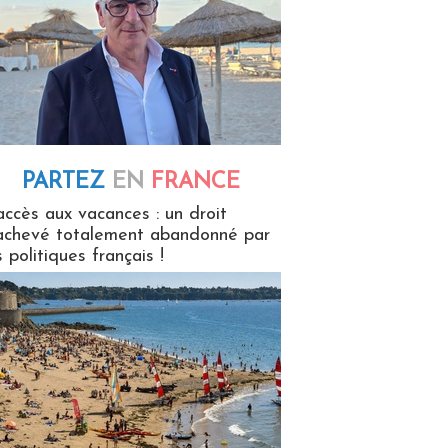
PARTEZ
EN
FRANCE
 en France
accès aux vacances : un droit
achevé totalement abandonné par
s politiques français !