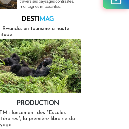
travers ses paysages contrastés,
montagnes imposantes,...
DESTI
MAG
MAG
 Rwanda, un tourisme à haute
titude
PRODUCTION
ion
TM : lancement des "Escales
ttéraires", la première librairie du
oyage