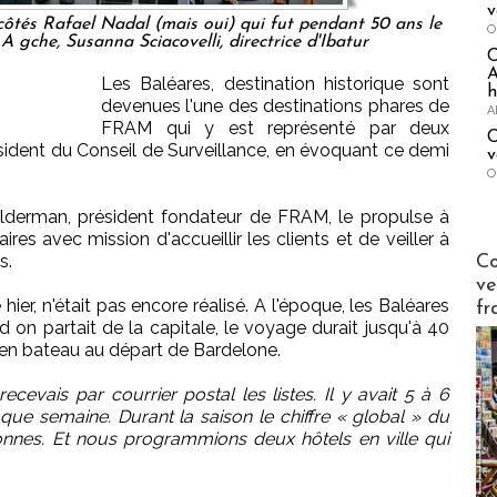
v
côtés Rafael Nadal (mais oui) qui fut pendant 50 ans le
O
 gche, Susanna Sciacovelli, directrice d'Ibatur
A
Les Baléares, destination historique sont
h
devenues l'une des destinations phares de
A
FRAM qui y est représenté par deux
C
ésident du Conseil de Surveillance, en évoquant ce demi
v
O
olderman, président fondateur de FRAM, le propulse à
res avec mission d'accueillir les clients et de veiller à
Publi-n
s.
Co
ve
r, n'était pas encore réalisé. A l'époque, les Baléares
fr
on partait de la capitale, le voyage durait jusqu'à 40
t en bateau au départ de Bardelone.
recevais par courrier postal les listes. Il y avait 5 à 6
aque semaine. Durant la saison le chiffre « global » du
sonnes. Et nous programmions deux hôtels en ville qui