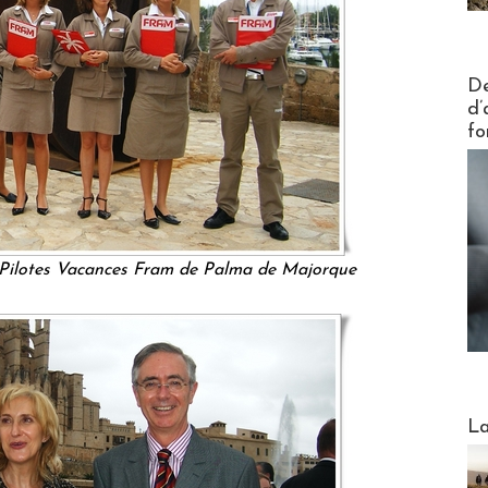
Actus V
De
d’
fo
s Pilotes Vacances Fram de Palma de Majorque
Webinai
La