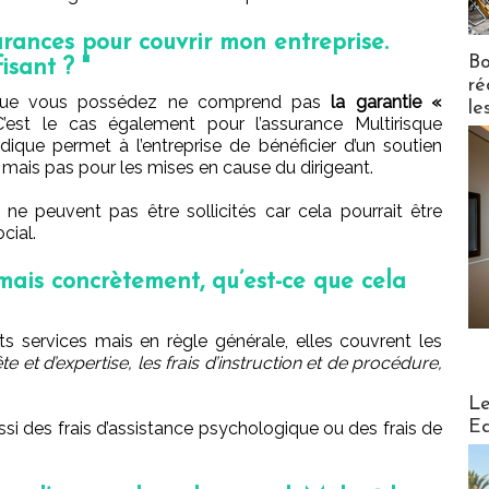
urances pour couvrir mon entreprise.
Bo
isant ? "
ré
e que vous possédez ne comprend pas
la garantie «
le
C’est le cas également pour l’assurance Multirisque
ridique permet à l’entreprise de bénéficier d’un soutien
se mais pas pour les mises en cause du dirigeant.
 ne peuvent pas être sollicités car cela pourrait être
cial.
 mais concrètement, qu’est-ce que cela
s services mais en règle générale, elles couvrent les
te et d’expertise, les frais d’instruction et de procédure,
Distribu
Le
Ed
i des frais d’assistance psychologique ou des frais de