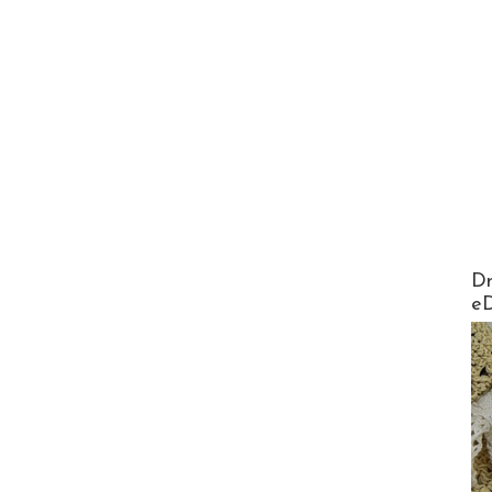
AirMa
Dr
e