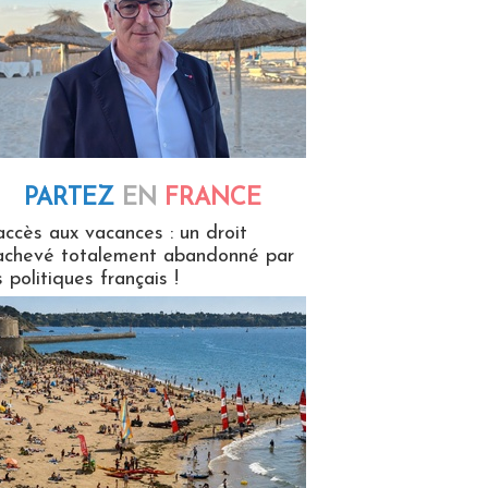
PARTEZ
EN
FRANCE
 en France
accès aux vacances : un droit
achevé totalement abandonné par
s politiques français !