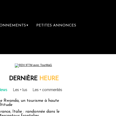
BONNEMENTS
PETITES ANNONCES
▼
DERNIÈRE
HEURE
News
Les + lus
Les + commentés
e Rwanda, un tourisme à haute
ltitude
rance, Italie : randonnée dans le
ercantour frontalier