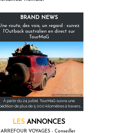
BRAND NEWS
Une route, des voix, un regard : suivez
l’Outback australien en direct sur
TourMaG
À partir du 24 juillet, TourMaG suivra une
pédition de plus de 5 000 kilomètres à travers...
LES
ANNONCES
ARREFOUR VOYAGES - Conseiller