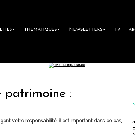
LITÉS
THÉMATIQUES
NEWSLETTERS
TV
A
▼
▼
▼
e patrimoine :
L
nt votre responsabilité, il est important dans ce cas,
a
F
M