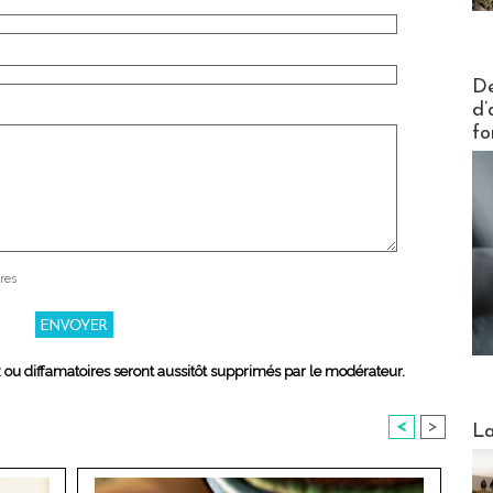
Actus V
De
d’
fo
res
x ou diffamatoires seront aussitôt supprimés par le modérateur.
Webinai
<
>
La