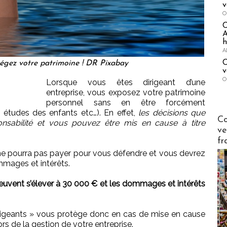
v
O
A
h
A
C
tégez votre patrimoine ! DR Pixabay
v
O
Lorsque vous êtes dirigeant d’une
entreprise, vous exposez votre patrimoine
personnel sans en être forcément
, études des enfants etc…). En effet,
les décisions que
Publi-n
Co
nsabilité et vous pouvez être mis en cause à titre
ve
fr
e ne pourra pas payer pour vous défendre et vous devrez
mages et intérêts.
 peuvent s’élever à 30 000 € et les dommages et intérêts
irigeants » vous protège donc en cas de mise en cause
ors de la gestion de votre entreprise.