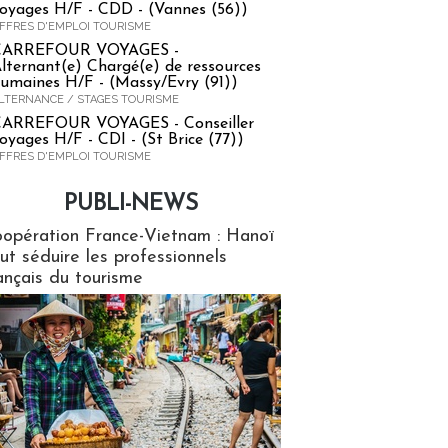
oyages H/F - CDD - (Vannes (56))
FFRES D'EMPLOI TOURISME
CARREFOUR VOYAGES -
lternant(e) Chargé(e) de ressources
umaines H/F - (Massy/Evry (91))
LTERNANCE / STAGES TOURISME
ARREFOUR VOYAGES - Conseiller
oyages H/F - CDI - (St Brice (77))
FFRES D'EMPLOI TOURISME
PUBLI-NEWS
ews
opération France-Vietnam : Hanoï
ut séduire les professionnels
ançais du tourisme