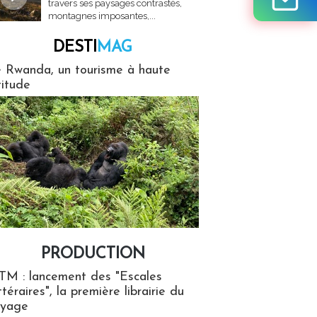
travers ses paysages contrastés,
montagnes imposantes,...
DESTI
MAG
MAG
 Rwanda, un tourisme à haute
titude
PRODUCTION
ion
TM : lancement des "Escales
ttéraires", la première librairie du
oyage