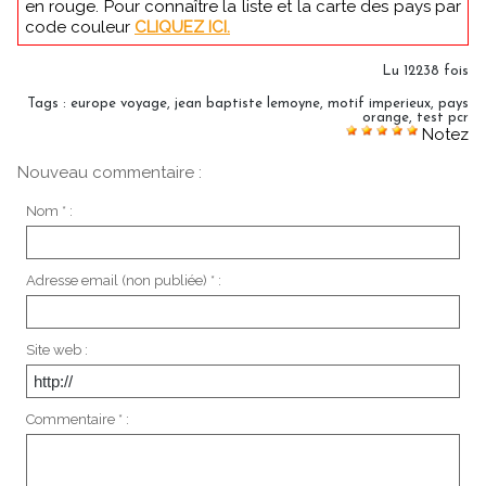
en rouge. Pour connaître la liste et la carte des pays par
code couleur
CLIQUEZ ICI.
Lu 12238 fois
Tags
:
europe voyage
,
jean baptiste lemoyne
,
motif imperieux
,
pays
orange
,
test pcr
Notez
Nouveau commentaire :
Nom * :
Adresse email (non publiée) * :
Site web :
Commentaire * :