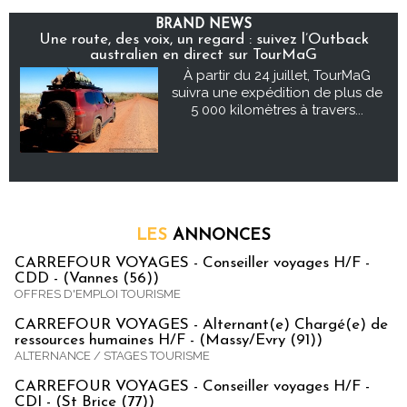
BRAND NEWS
Une route, des voix, un regard : suivez l’Outback
australien en direct sur TourMaG
À partir du 24 juillet, TourMaG
suivra une expédition de plus de
5 000 kilomètres à travers...
LES
ANNONCES
CARREFOUR VOYAGES - Conseiller voyages H/F -
CDD - (Vannes (56))
OFFRES D'EMPLOI TOURISME
CARREFOUR VOYAGES - Alternant(e) Chargé(e) de
ressources humaines H/F - (Massy/Evry (91))
ALTERNANCE / STAGES TOURISME
CARREFOUR VOYAGES - Conseiller voyages H/F -
CDI - (St Brice (77))