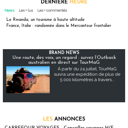
DERNIÈRE
HEURE
News
Les + lus
Les + commentés
Le Rwanda, un tourisme à haute altitude
France, Italie : randonnée dans le Mercantour frontalier
BRAND NEWS
Une route, des voix, un regard : suivez l’Outback
australien en direct sur TourMaG
À partir du 24 juillet, TourMaG
suivra une expédition de plus de
5 000 kilomètres à travers...
LES
ANNONCES
CARREFOUR VOYAGES - Conseiller voyages H/F -