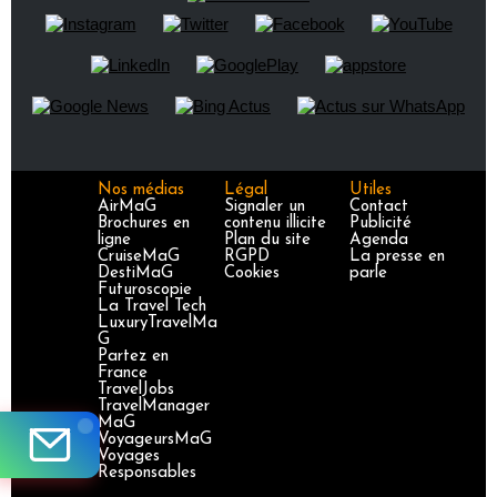
Nos médias
Légal
Utiles
AirMaG
Signaler un
Contact
Brochures en
contenu illicite
Publicité
ligne
Plan du site
Agenda
CruiseMaG
RGPD
La presse en
DestiMaG
Cookies
parle
Futuroscopie
La Travel Tech
LuxuryTravelMa
G
Partez en
France
TravelJobs
TravelManager
MaG
VoyageursMaG
Voyages
Responsables