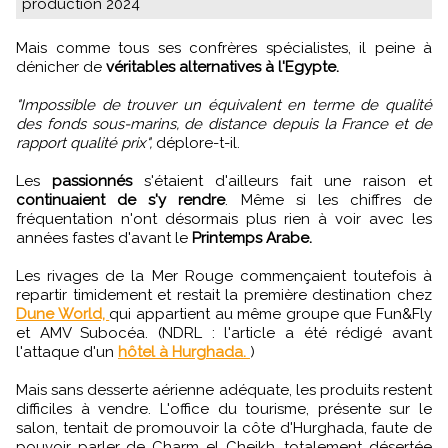
production 2024
Mais comme tous ses confrères spécialistes, il peine à
dénicher de
véritables alternatives à l'Egypte.
"Impossible de trouver un équivalent en terme de qualité
des fonds sous-marins, de distance depuis la France et de
rapport qualité prix",
déplore-t-il.
Les
passionnés
s'étaient d'ailleurs fait une raison et
continuaient de s'y rendre
. Même si les chiffres de
fréquentation n'ont désormais plus rien à voir avec les
années fastes d'avant le
Printemps Arabe.
Les rivages de la Mer Rouge commençaient toutefois à
repartir timidement et restait la première destination chez
Dune World,
qui appartient au même groupe que Fun&Fly
et AMV Subocéa. (NDRL : l'article a été rédigé avant
l'attaque d'un
hôtel à Hurghada.
)
Mais sans desserte aérienne adéquate, les produits restent
difficiles à vendre. L'office du tourisme, présente sur le
salon, tentait de promouvoir la côte d'Hurghada, faute de
pouvoir parler de Charm el Cheikh, totalement désertée