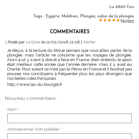
Lu 6860 fois
Tags
:
Egypte
,
Maldives
,
Plongée
,
salon de la plongée
Notez
COMMENTAIRES
1.
Posté par
Le Gone
le 11/01/2016 21:08
|
Alerter
Je déçus, à la lecture du titre je pensais que vous alliez parler de la
plongée, mais l'article ne concerne que les voyages de plongée,
Alors q'uil y a tant à dire et à faire en France. Bien entendu le salon
était meilleur cette année que l'année dernière, mais il y avait eu
Charlie. Pour autant ce n'est pas le Pérou en France et il faudrait pas
pousser nos concitoyens à fréquenter plus les pays étrangers que
nos belles cotes françaises.
http://www.lac-du-bourget.fr
Nouveau commentaire :
Nom * :
Adresse email (non publiée) * :