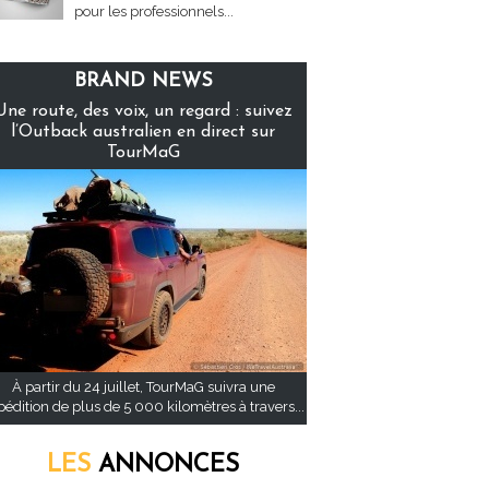
pour les professionnels...
BRAND NEWS
Une route, des voix, un regard : suivez
l’Outback australien en direct sur
TourMaG
À partir du 24 juillet, TourMaG suivra une
pédition de plus de 5 000 kilomètres à travers...
LES
ANNONCES