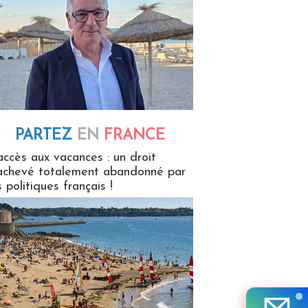
PARTEZ
EN
FRANCE
 en France
accès aux vacances : un droit
achevé totalement abandonné par
s politiques français !