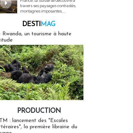
France, la Suisse se découvre à
travers ses paysages contrastés,
montagnes imposantes,...
DESTI
MAG
MAG
 Rwanda, un tourisme à haute
titude
PRODUCTION
ion
TM : lancement des "Escales
ttéraires", la première librairie du