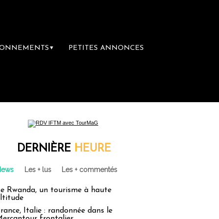
BONNEMENTS
PETITES ANNONCES
▼
mière librairie du voyage
Le groupe Sainte
DERNIÈRE
HEURE
News
Les + lus
Les + commentés
e Rwanda, un tourisme à haute
ltitude
rance, Italie : randonnée dans le
ercantour frontalier