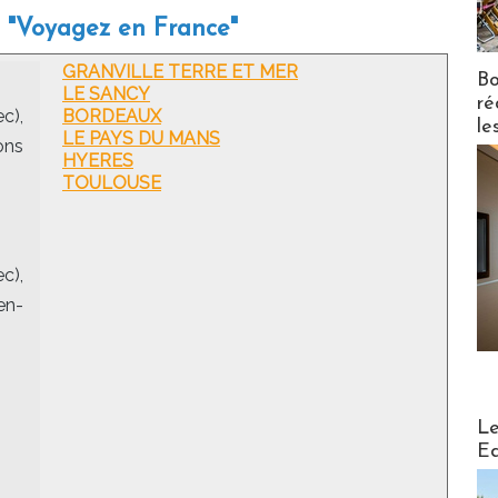
e "Voyagez en France"
GRANVILLE TERRE ET MER
Bo
LE SANCY
ré
c),
BORDEAUX
le
LE PAYS DU MANS
ons
HYERES
TOULOUSE
c),
en-
Distribu
Le
Ed