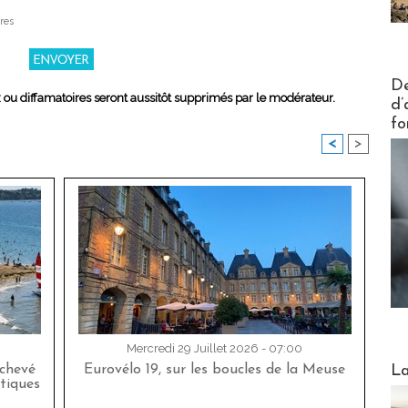
res
Actus V
De
x ou diffamatoires seront aussitôt supprimés par le modérateur.
d’
fo
<
>
Mercredi 29 Juillet 2026 - 07:00
Webinai
La
achevé
Eurovélo 19, sur les boucles de la Meuse
tiques