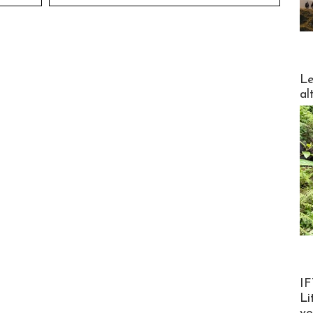
DESTI
Le
al
Product
IF
Li