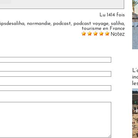
Lu 1414 fois
ipsdesaliha
,
normandie
,
podcast
,
podcast voyage
,
saliha
,
tourisme en France
Notez
Partez
L’
in
le