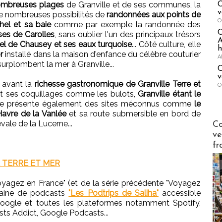
 nombreuses plages
de Granville et de ses communes, la
C
v
e nombreuses possibilités de
randonnées aux points de
O
hel et sa baie
comme par exemple la randonnée des
ses de Carolles
, sans oublier l'un des principaux trésors
A
pel de Chausey et ses eaux turquoise
... Côté culture, elle
h
or
installé dans la maison d'enfance du célèbre couturier
A
 surplombent la mer à Granville...
C
v
avant la
richesse gastronomique de Granville Terre et
O
et ses coquillages comme les bulots,
Granville étant le
lle présente également des sites méconnus comme
le
avre de la Vanlée
et sa route submersible en bord de
Publi-n
ale de la Lucerne...
Co
ve
fr
 TERRE ET MER
Voyagez en France" (et de la série précédente "Voyagez
chaine de podcasts
"Les Podtrips de Saliha"
accessible
oogle et toutes les plateformes notamment Spotify,
ts Addict, Google Podcasts...