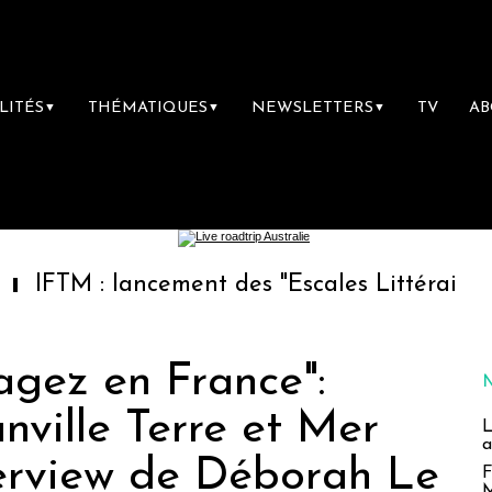
LITÉS
THÉMATIQUES
NEWSLETTERS
TV
A
▼
▼
▼
: lancement des "Escales Littéraires", la pre
agez en France":
ville Terre et Mer
L
a
terview de Déborah Le
F
M