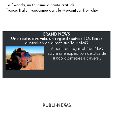
Le Rwanda, un tourisme à haute altitude
France, Italie : randonnée dans le Mercantour frontalier
BRAND NEWS
Une route, des voix, un regard : suivez l’Outback
australien en direct sur TourMaG
À partir du 24 juillet, TourMaG
suivra une expédition de plus de
5 000 kilomètres à travers...
PUBLI-NEWS