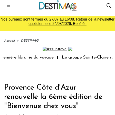
☰
Nos bureaux sont fermés du 27/07 au 16/08. Retour de la newsletter
quotidienne le 24/08/2026. Bel été !
Accueil
>
DESTIMAG
remière librairie du voyage
Le groupe Sainte-Claire rac
Provence Côte d'Azur
renouvelle la 6ème édition de
"Bienvenue chez vous"