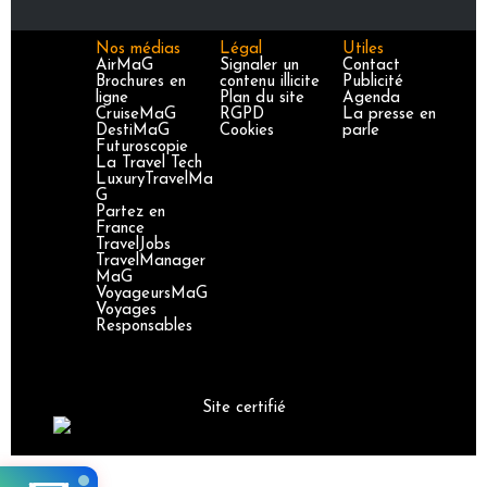
Nos médias
Légal
Utiles
AirMaG
Signaler un
Contact
Brochures en
contenu illicite
Publicité
ligne
Plan du site
Agenda
CruiseMaG
RGPD
La presse en
DestiMaG
Cookies
parle
Futuroscopie
La Travel Tech
LuxuryTravelMa
G
Partez en
France
TravelJobs
TravelManager
MaG
VoyageursMaG
Voyages
Responsables
Site certifié