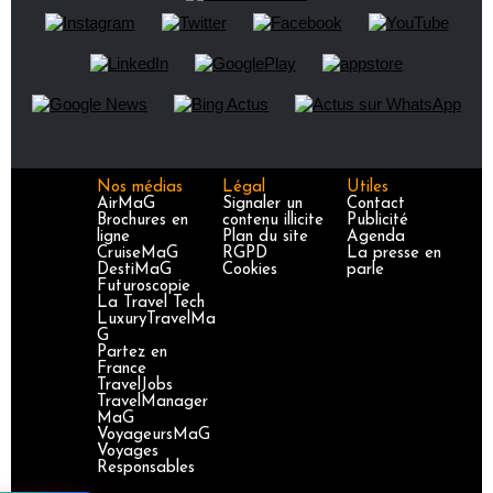
Nos médias
Légal
Utiles
AirMaG
Signaler un
Contact
Brochures en
contenu illicite
Publicité
ligne
Plan du site
Agenda
CruiseMaG
RGPD
La presse en
DestiMaG
Cookies
parle
Futuroscopie
La Travel Tech
LuxuryTravelMa
G
Partez en
France
TravelJobs
TravelManager
MaG
VoyageursMaG
Voyages
Responsables