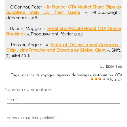
– O’Connor, Peter. «
In France, OTA Market Share Slips as
Suppliers Step Up Their Game
», Phocuswright,
décembre 2016.
– Rauch, Maggie. «
Hotel and Mobile Boost OTA Online
Bookings
», Phocuswright, février 2017.
– Rossini, Angelo. «
State of Online Travel Agencies :
Ctrip Joins Priceline and Expedia as Global Giant
», Skift,
7 juillet 2016.
Lu 12334 fois
Tags
:
agence de voyages
,
agences de voyages
,
distribution
,
OTA
Notez
Nouveau commentaire :
Nom * :
Adresse email (non publiée) * :