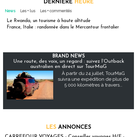
DERNIÈRE
HEURE
News
Les + lus
Les + commentés
Le Rwanda, un tourisme à haute altitude
France, Italie : randonnée dans le Mercantour frontalier
BRAND NEWS
Une route, des voix, un regard : suivez l’Outback
australien en direct sur TourMaG
À partir du 24 juillet, TourMaG
suivra une expédition de plus de
5 000 kilomètres à travers...
LES
ANNONCES
CARREFOUR VOYAGES - Conseiller voyages H/F -