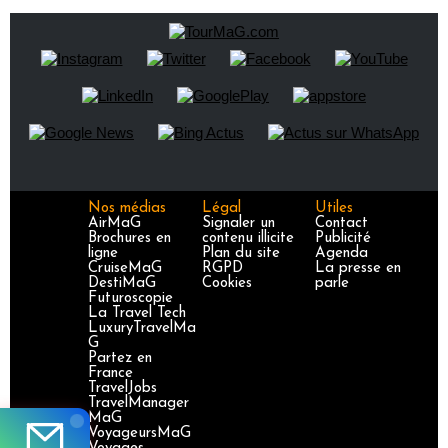
Nos médias
Légal
Utiles
AirMaG
Signaler un
Contact
Brochures en
contenu illicite
Publicité
ligne
Plan du site
Agenda
CruiseMaG
RGPD
La presse en
DestiMaG
Cookies
parle
Futuroscopie
La Travel Tech
LuxuryTravelMa
G
Partez en
France
TravelJobs
TravelManager
MaG
VoyageursMaG