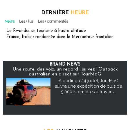
DERNIÈRE
HEURE
News
Les + lus
Les + commentés
Le Rwanda, un tourisme à haute altitude
France, Italie : randonnée dans le Mercantour frontalier
BRAND NEWS
Une route, des voix, un regard : suivez l’Outback
australien en direct sur TourMaG
À partir du 24 juillet, TourMaG
suivra une expédition de plus de
5 000 kilomètres à travers...