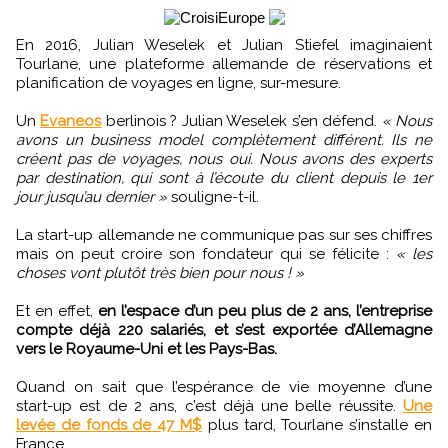
En 2016, Julian Weselek et Julian Stiefel imaginaient
Tourlane, une plateforme allemande de réservations et
planification de voyages en ligne, sur-mesure.
Un
Evaneos
berlinois ? Julian Weselek s’en défend.
« Nous
avons un business model complètement différent. Ils ne
créent pas de voyages, nous oui. Nous avons des experts
par destination, qui sont à l’écoute du client depuis le 1er
jour jusqu’au dernier »
souligne-t-il.
La start-up allemande ne communique pas sur ses chiffres
mais on peut croire son fondateur qui se félicite :
« les
choses vont plutôt très bien pour nous ! »
Et en effet,
en l’espace d’un peu plus de 2 ans, l’entreprise
compte déjà 220 salariés, et s’est exportée d’Allemagne
vers le Royaume-Uni et les Pays-Bas.
Quand on sait que l’espérance de vie moyenne d’une
start-up est de 2 ans, c’est déjà une belle réussite.
Une
levée de fonds de 47 M$
plus tard, Tourlane s’installe en
France.