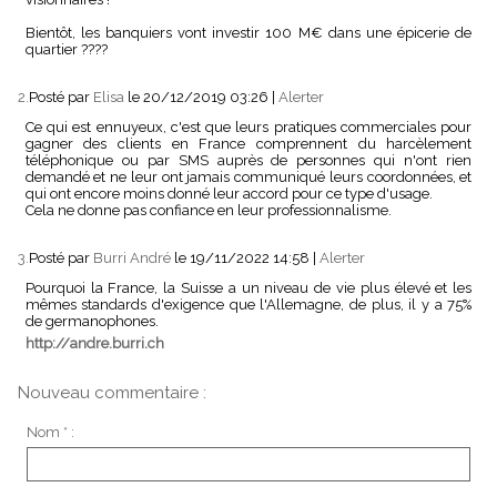
Bientôt, les banquiers vont investir 100 M€ dans une épicerie de
quartier ????
2.
Posté par
Elisa
le 20/12/2019 03:26
|
Alerter
Ce qui est ennuyeux, c'est que leurs pratiques commerciales pour
gagner des clients en France comprennent du harcèlement
téléphonique ou par SMS auprès de personnes qui n'ont rien
demandé et ne leur ont jamais communiqué leurs coordonnées, et
qui ont encore moins donné leur accord pour ce type d'usage.
Cela ne donne pas confiance en leur professionnalisme.
3.
Posté par
Burri André
le 19/11/2022 14:58
|
Alerter
Pourquoi la France, la Suisse a un niveau de vie plus élevé et les
mêmes standards d'exigence que l'Allemagne, de plus, il y a 75%
de germanophones.
http://andre.burri.ch
Nouveau commentaire :
Nom * :